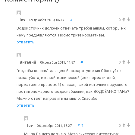
lev
#
0
09 декабря 2010, 06:47
Водоисточник должен отвечать требованиям, которые к
нему предъявляются. Посмотрите нормативы.
ответить
Виталий
#
0
06 декабря 2011, 11:57
"водоём-копань" для целей пожаротушения Обоснуйте
пожалуйста, в какой технической (или нормативной,
нормативно-правовой) описан, такой источник наружного
противопожарного водоснабжения, как ВОДОЁМ-КОПАНЬ?
Можно ответ направить на мыло. Спасибо
ответить
lev
#
↑
0
06 декабря 2011, 16:27
Мыла Вашего не знаю. Методическая литература: