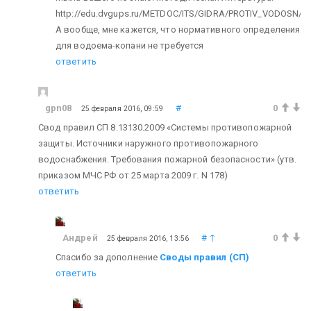
http://edu.dvgups.ru/METDOC/ITS/GIDRA/PROTIV_VODOSN/
А вообще, мне кажется, что нормативного определения
для водоема-копани не требуется
ответить
gpn08
#
0
25 февраля 2016, 09:59
Свод правил СП 8.13130.2009
«Системы противопожарной
защиты. Источники наружного противопожарного
водоснабжения. Требования пожарной безопасности»
(утв.
приказом МЧС РФ от 25 марта 2009 г. N 178)
ответить
Андрей
#
↑
0
25 февраля 2016, 13:56
Спасибо за дополнение
Своды правил (СП)
ответить