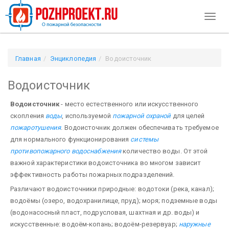
Toggl
naviga
Главная
Энциклопедия
Водоисточник
Водоисточник
Водоисточник
- место естественного или искусственного
скопления
воды
, используемой
пожарной охраной
для целей
пожаротушения
. Водоисточник должен обеспечивать требуемое
для нормального функционирования
системы
противопожарного водоснабжения
количество воды. От этой
важной характеристики водоисточника во многом зависит
эффективность работы пожарных подразделений.
Различают водоисточники природные: водотоки (река, канал);
водоёмы (озеро, водохранилище, пруд); моря; подземные воды
(водонасосный пласт, подрусловая, шахтная и др. воды) и
искусственные: водоём-копань; водоём-резервуар;
наружные