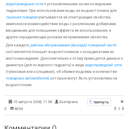
водопроводные сети
с установленными на них пожарными
гидрантами
. При использовании воды из водоисточника для
тушения пожаров
учитываются её огнетушащие свойства,
химическое взаимодействие воды с различными добавками,
вводимыми для повышения эффекта её использования, и
другие определяющие условия её применения свойства.
Для каждого
района обслуживания (выезда) пожарной части
составляется планшет водоисточников с координатами их
местонахождения. Дополнительно к этому приводятся данные о
диаметре (для пожарного гидранта) и виде
водопроводной сети
(тупиковая или кольцевая), об объёме водоёма и количестве
пожарных автомобилей
, которые могут быть установлены на
водоисточник.
твитнуть
10 августа 2008, 11:58
Екатерина
0
8294
0
Комментарии (
)