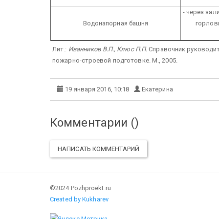
- через за
Водонапорная башня
горлов
Лит.:
Иванников В.П., Клюс П.П.
Справочник руководите
пожарно-строевой подготовке. М., 2005.
19 января 2016, 10:18
Екатерина
Комментарии (
)
НАПИСАТЬ КОММЕНТАРИЙ
©2024 Pozhproekt.ru
Created by Kukharev