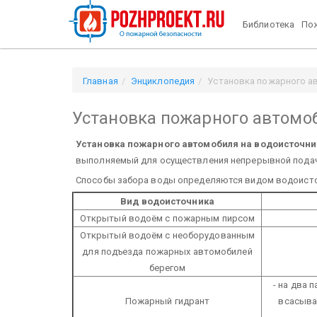
Библиотека
Пож
Главная
Энциклопедия
Установка пожарного а
Установка пожарного автомо
Установка пожарного автомобиля на водоисточни
выполняемый для осуществления непрерывной пода
Способы забора воды определяются видом водоисто
Вид водоисточника
Открытый водоём с пожарным пирсом
Открытый водоём с необорудованным
для подъезда пожарных автомобилей
берегом
- на два
Пожарный гидрант
всасыва