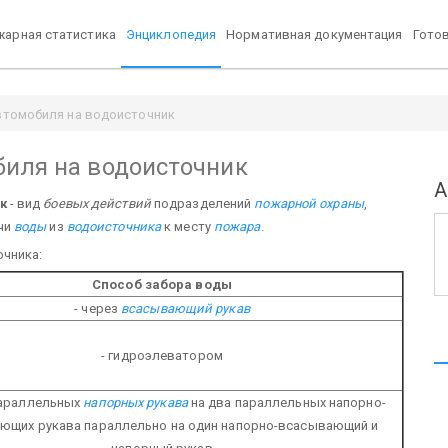
арная статистика
Энциклопедия
Нормативная документация
Гото
втомобиля на водоисточник
биля на водоисточник
А
к
- вид
боевых действий
подразделений
пожарной охраны
,
чи
воды
из
водоисточника
к месту
пожара
.
чника:
Способ забора воды
- через
всасывающий рукав
- гидроэлеватором
 параллельных
напорных рукава
на два параллельных напорно-
ющих рукава параллельно на один напорно-всасывающий и