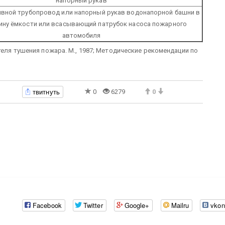
напорный рукав
ливной трубопровод или напорный рукав водонапорной башни в
ину ёмкости или всасывающий патрубок насоса пожарного
автомобиля
ля тушения пожара. М., 1987; Методические рекомендации по
твитнуть
0
6279
0
Facebook
Twitter
Google+
Mailru
vkon