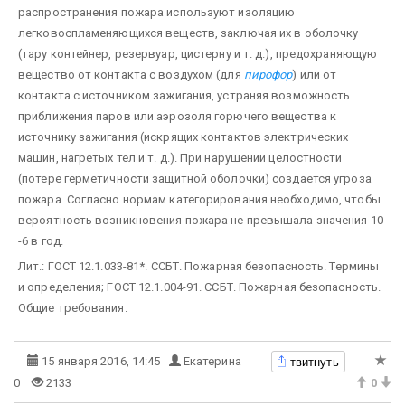
распространения пожара используют изоляцию
легковоспламеняющихся веществ, заключая их в оболочку
(тару контейнер, резервуар, цистерну и т. д.), предохраняющую
вещество от контакта с воздухом (для
пирофор
) или от
контакта с источником зажигания, устраняя возможность
приближения паров или аэрозоля горючего вещества к
источнику зажигания (искрящих контактов электрических
машин, нагретых тел и т. д.). При нарушении целостности
(потере герметичности защитной оболочки) создается угроза
пожара. Согласно нормам категорирования необходимо, чтобы
вероятность возникновения пожара не превышала значения 10
-6 в год.
Лит.: ГОСТ 12.1.033-81*. ССБТ. Пожарная безопасность. Термины
и определения; ГОСТ 12.1.004-91. ССБТ. Пожарная безопасность.
Общие требования.
твитнуть
15 января 2016, 14:45
Екатерина
0
2133
0