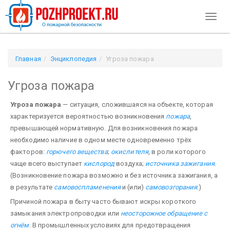
Toggl
naviga
Главная
Энциклопедия
Угроза пожара
Угроза пожара
Угроза пожара
— ситуация, сложившаяся на объекте, которая
характеризуется вероятностью возникновения
пожара
,
превышающей нормативную. Для возникновения пожара
необходимо наличие в одном месте одновременно трёх
факторов:
горючего вещества
;
окислителя
, в роли которого
чаще всего выступает
кислород
воздуха;
источника зажигания
.
(Возникновение пожара возможно и без источника зажигания, а
в результате
самовоспламенения
и (или)
самовозгорания
.)
Причиной пожара в быту часто бывают искры короткого
замыкания электропроводки или
неосторожное обращение с
огнём
. В промышленных условиях для предотвращения