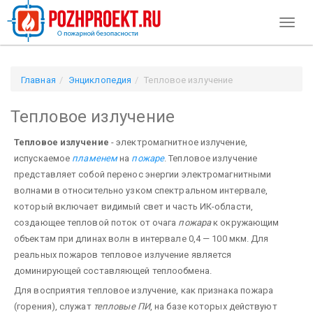
Toggl
naviga
Главная
Энциклопедия
Тепловое излучение
Тепловое излучение
Тепловое излучение
- электромагнитное излучение,
испускаемое
пламенем
на
пожаре
. Тепловое излучение
представляет собой перенос энергии электромагнитными
волнами в относительно узком спектральном интервале,
который включает видимый свет и часть ИК-области,
создающее тепловой поток от очага
пожара
к окружающим
объектам при длинах волн в интервале 0,4 — 100 мкм. Для
реальных пожаров тепловое излучение является
доминирующей составляющей теплообмена.
Для восприятия тепловое излучение, как признака пожара
(горения), служат
тепловые ПИ
, на базе которых действуют