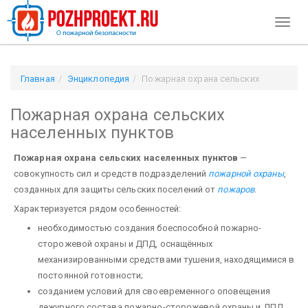
Toggl
naviga
Главная
Энциклопедия
Пожарная охрана сельских
населенных пунктов
Пожарная охрана сельских
населенных пунктов
Пожарная охрана сельских населенных пунктов
—
совокупность сил и средств подразделений
пожарной охраны
,
созданных для защиты сельских поселений от
пожаров
.
Характеризуется рядом особенностей:
необходимостью создания боеспособной пожарно-
сторожевой охраны и ДПД, оснащённых
механизированными средствами тушения, находящимися в
постоянной готовности;
созданием условий для своевременного оповещения
дежурного состава пожарно-сторожевой охраны и ДПД,