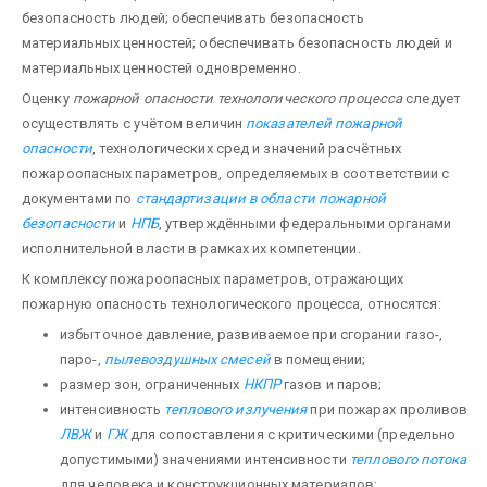
безопасность людей; обеспечивать безопасность
материальных ценностей; обеспечивать безопасность людей и
материальных ценностей одновременно.
Оценку
пожарной опасности технологического процесса
следует
осуществлять с учётом величин
показателей пожарной
опасности
, технологических сред и значений расчётных
пожароопасных параметров, определяемых в соответствии с
документами по
стандартизации в области пожарной
безопасности
и
НПБ
, утверждёнными федеральными органами
исполнительной власти в рамках их компетенции.
К комплексу пожароопасных параметров, отражающих
пожарную опасность технологического процесса, относятся:
избыточное давление, развиваемое при сгорании газо-,
паро-,
пылевоздушных смесей
в помещении;
размер зон, ограниченных
НКПР
газов и паров;
интенсивность
теплового излучения
при пожарах проливов
ЛВЖ
и
ГЖ
для сопоставления с критическими (предельно
допустимыми) значениями интенсивности
теплового потока
для человека и конструкционных материалов;