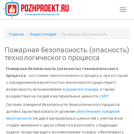
Toggl
naviga
Главная
Энциклопедия
Пожарная безопасность
(опасность) технологического процесса
Пожарная безопасность (опасность)
технологического процесса
Пожарная безопасность (опасность) технологического
процесса
- состояние технологического процесса, при котором
с определенной вероятностью исключается (существует)
возможность возникновения и
развития пожара
, а также
воздействия на людей и материальные ценности
ОФП
.
Система
пожарной безопасности технологического процесса
должна характеризоваться уровнем
обеспечения пожарной
безопасности
людей и материальных ценностей с учётом всех
стадий жизненного цикла объекта и выполнять следующие
задачи: предотвращать возникновение пожара; обеспечивать