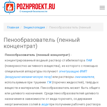
Tog
nav
Главная
Энциклопедия
Пенообразователь (пенный
концентрат)
Пенообразователь (пенный
концентрат)
Пенообразователь (пенный концентрат)
-
концентрированный водный раствор стабилизатора
ПАВ
(поверхностно-активного вещества), из которого с помощью
специальной аппаратуры получают
огнетушащую ВМП
(воздушно-механическую пену)
или растворы
смачивателя
,
используемые при тушении
ГЖ
(горючих жидкостей), твёрдых
веществ и материалов. Пенообразователь может быть общего
или целевого назначения. Среди пенообразователей целевого
назначения в зависимости от вида горючего, содержания
неорганических солей в
воде
при получении рабочего раствора