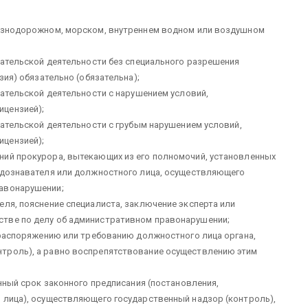
лезнодорожном, морском, внутреннем водном или воздуш­ном
мательской деятельности без специального разре­шения
зия) обязательно (обязательна);
мательской деятельности с нарушением условий,
ицензией);
мательской деятельности с грубым нарушением условий,
ицензией);
ний прокурора, вытекающих из его полномочий, установленных
, дознавателя или должностного лица, осуществляющего
равонарушении;
ля, пояснение специалиста, за­ключение эксперта или
тве по делу об административном правонару­шении;
 распоряжению или требованию должностного лица ор­гана,
троль), а равно воспрепятствование осуществлению этим
енный срок законного предписания (постановления,
 лица), осуществляющего государственный надзор (контроль),