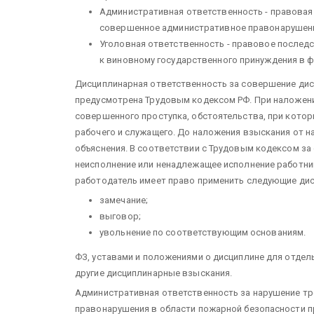
Административная ответственность - правовая 
совершенное административное правонарушен
Уголовная ответственность - правовое послед
к виновному государственного принуждения в ф
Дисциплинарная ответственность за совершение дис
предусмотрена Трудовым кодексом РФ. При наложени
совершенного проступка, обстоятельства, при кото
рабочего и служащего. До наложения взыскания от 
объяснения. В соответствии с Трудовым кодексом за 
неисполнение или ненадлежащее исполнение работник
работодатель имеет право применить следующие дис
замечание;
выговор;
увольнение по соответствующим основаниям.
ФЗ, уставами и положениями о дисциплине для отдел
другие дисциплинарные взыска­ния.
Административная ответственность за нарушение тр
правонарушения в области пожарной безопасности 