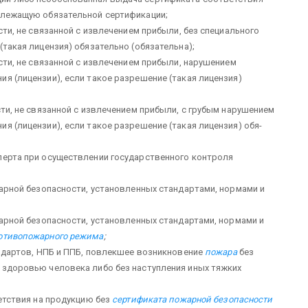
длежащую обязательной сертифи­кации;
сти, не связанной с извлечением прибыли, без специального
(такая лицензия) обязательно (обязательна);
ости, не связанной с извлечением прибыли, нарушением
ия (лицензии), если такое разрешение (такая лицензия)
сти, не связанной с извлечением прибыли, с грубым нарушением
я (лицензии), если такое разрешение (такая лицензия) обя­
перта при осуществлении государственного кон­троля
жарной безопасности, установленных стандар­тами, нормами и
жарной безопасности, установлен­ных стандартами, нормами и
ротивопожарного режима
;
андартов, НПБ и ППБ, повлекшее возникновение
пожара
без
 здоровью человека либо без наступления иных тяжких
ветствия на продукцию без
сертификата пожарной безо­пасности