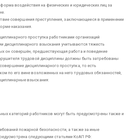
форма воздействия на физических и юридических лиц за
ие.
ствие совершения преступления, заключающееся в применении
орме наказания.
циплинарного проступка работниками орга­низаций
и дисциплинарного взыскания учиты­ваются тяжесть
рых он совершён, предшествующая работа и поведение
нарушителя трудовой дисцип­лины должны быть затребованы
совершение дисциплинар­ного проступка, то есть
ом по его вине возложен­ных на него трудовых обязанностей,
циплинарные взы­скания:
ьных категорий работников могут быть предусмотрены также и
ебований пожарной безопасности, а также за иные
предусмотрена следующими статьями КоАП РФ: