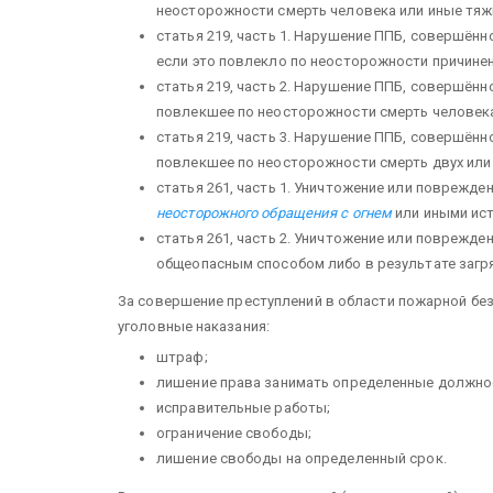
неосторожности смерть человека или иные тяж
статья 219, часть 1. Нарушение ППБ, совершён
ес­ли это повлекло по неосторожности причине
статья 219, часть 2. Нарушение ППБ, совершён
повлекшее по неосто­рожности смерть человек
статья 219, часть 3. Нарушение ППБ, совершённ
повлекшее по неосторожности смерть двух или 
статья 261, часть 1. Унич­тожение или поврежд
неосторожного обра­щения с огнем
или иными ис
статья 261, часть 2. Уничтожение или повреж­д
общеопасным способом либо в ре­зультате загря
За совершение преступлений в области пожарной бе
уголовные наказания:
штраф;
лишение права занимать определенные должнос
исправительные работы;
ограниче­ние свободы;
лишение свободы на определенный срок.