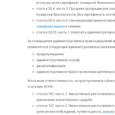
в случае, если сертификат пожарной безопаснос
статья 20.4, часть 5. Продажа продук­ции или о
пожарной безопасности, без сертификата соотв
статья 20.4, часть 6. Несанкционированное пе
пожарных машин
и техники;
статья 20.25, часть 1. Неуплата административн
За совершение административных правонарушений в 
при­меняться следующие административные наказани
предупреждение;
административный штраф;
дисквалификация;
админи­стративное приостановление деятельно
Уголовная ответственность за преступления в обла
статьями УК РФ:
статья 167, часть 1. Умышленные уничтожение 
причинение значительного ущерба;
статья 167, часть 2. Умышленные уничтожение 
хулиганских побуждений, путём поджога,
взрыва