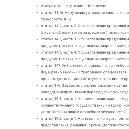
статья 8.32. Нару­шение ППБ в лесах;
статья 11.16. Нарушение установленных на же
транспорте ППБ;
статья 14.1, часть 2. Осуществление предприни
(лицензии), если такое разрешение (такая лицен
статья 14.1, часть 3. Осуществление предприни
предусмотренных специальным разрешением (л
статья 14.1, часть 4. Осуществление предприни
предусмотренных специальным разрешением (л
статья 177. Умышленное невы­полнение требова
ФЗ, а равно законных требований следователя
производство по делу об административном п
статья 179. Заведомо ложные показание свидете
заведомо неправильный перевод при производс
статья 19.4, часть 1. Неповиновение законному
осуществляющего государственный надзор (кон
должностным лицом служебных обязанностей;
статья 19.5, часть 1. Невыполнение в установл
представления, решения) органа (должностного