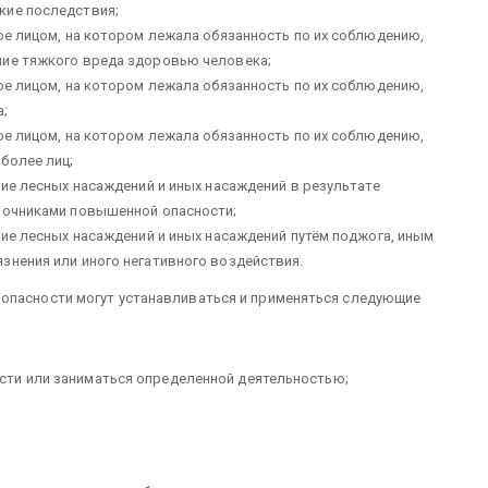
кие последствия;
ное лицом, на котором лежала обязанность по их соблюдению,
ние тяжкого вреда здоровью человека;
ное лицом, на котором лежала обязанность по их соблюдению,
а;
ое лицом, на котором лежала обязан­ность по их соблюдению,
более лиц;
ение лесных насаждений и иных насаждений в результате
точниками повышенной опасности;
ение лесных насаждений и иных насаждений путём поджога, иным
знения или иного негативного воздействия.
зопасности могут устанавливаться и применяться следующие
ти или заниматься определенной деятельностью;