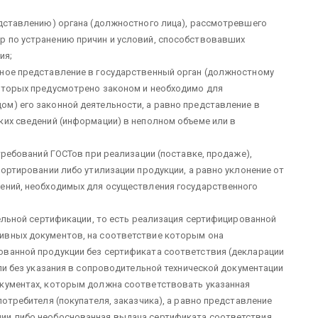
редставлению) органа (должностного лица), рассмотревшего
р по устранению причин и условий, способствовавших
ия;
нное представление в государственный орган (должностному
которых предусмотрено законом и необходимо для
ом) его законной деятельности, а равно представление в
ких сведений (информации) в неполном объеме или в
 требований ГОСТов при реализации (поставке, продаже),
портировании либо утилизации продукции, а равно уклонение от
дений, необходимых для осуществления государственного
тельной сертификации, то есть реализация сертифицирован­ной
ивных документов, на соответствие которым она
ванной продукции без сертификата соответствия (дек­ларации
или без указания в сопроводительной технической доку­ментации
окументах, которым должна соответствовать указанная
потребителя (покупателя, заказчика), а равно представление
ии либо необоснованная выдача серти­фиката соответствия