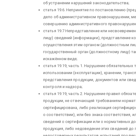
об устранении нарушений законодательства;
статья 19.6. Непринятие по постанов­лению (п
дело об административном правонарушении, ме
совершению административного правонарушен
статья 19.7 Непредставление или несвоевреме
лицу) сведений (ин­формации), представление 
осуществления этим ор­ганом (должностным лиц
государственный орган (должност­ному лицу) та
искажённом виде;
статья 19.19, часть 1. Нарушение обязательных
использовании (эксплуатации), хранении, транс
пред­ставления продукции, документов или све
контроля и над­зора;
статья 19.19, часть 2. Нарушение правил обяза
продукции, не отвечающей требованиям нормат
сертифицирована, либо реализация сертифициро
о соответствии), или без знака соответствия, 
сведений о сертификации или о нормативных д
продукция, либо недоведение этих сведений до 
недостоверных результатов испытаний продукц