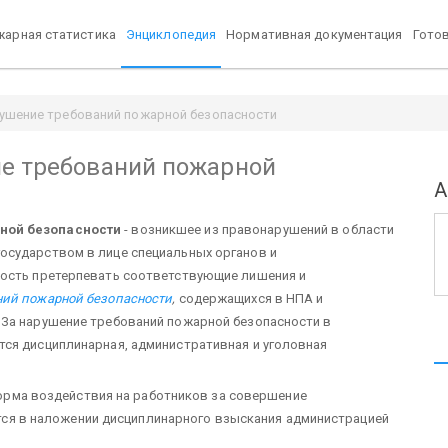
арная статистика
Энциклопедия
Нормативная документация
Гото
рушение требований пожарной безопасности
ие требований пожарной
А
ной безопасности
- возникшее из правонарушений в области
сударст­вом в лице специальных органов и
ость претерпевать соот­ветствующие лишения и
ий пожарной безопасно­сти
,
содержащихся в НПА и
За нарушение требо­ваний пожарной безопасности в
ся дисциплинар­ная, административная и уголовная
орма воздействия на работников за совершение
ся в наложении дисцип­линарного взыскания администрацией