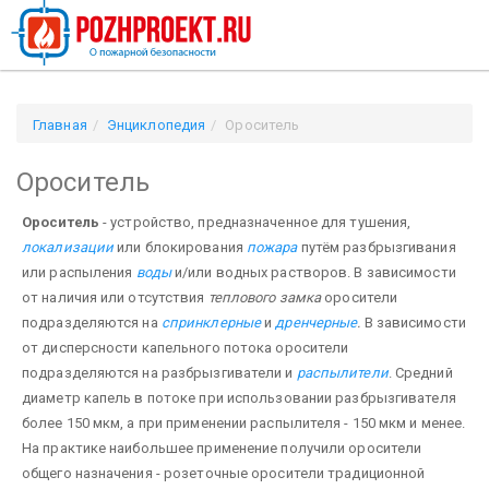
Главная
Энциклопедия
Ороситель
Ороситель
Ороситель
- устройство, предназначенное для тушения,
локализации
или блокирования
по­жара
путём разбрызгивания
или распыления
воды
и/или водных растворов. В зависимости
от наличия или отсутствия
теплового замка
оросители
подразделяются на
спринклерные
и
дренчерные
.
В зависи­мости
от дисперсности капельного потока оросители
подразделяются на разбрызгиватели и
распылители
. Средний
диаметр капель в потоке при использовании разбрызгивателя
более 150 мкм, а при применении распылителя - 150 мкм и менее.
На практике наибольшее применение получили оросители
общего на­значения - розеточные оросители традиционной