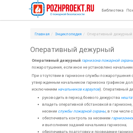
Библиотека
Пож
Главная
Энциклопедия
Оперативный дежурный
Оперативный дежурный
Оперативный дежурный
гарнизона пожарной охран
пожаротушения, если иное не установлено начальник
При от­сутствии в гарнизоне службы пожаротушения
утвержденным начальником гарнизона графиком до
исключением
начальников караулов
). Оперативный д
руководить в период боевого дежурства
нешта
владеть оперативной обстановкой в гарнизоне
несении
службы пожарной охраны
, в том числе
обеспечивать контроль за несением
гарнизонно
и выполнение заданий начальника гарни­зона;
обеспечивать подготовку и проведение гарнизон