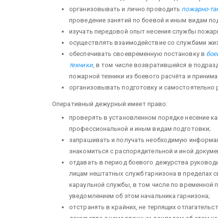
организовывать и лично проводить
пожарно-так
проведение занятий по боевой и иным видам по
изучать пе­редовой опыт несения службы пожар
осуществлять взаимодействие со службами жиз
обеспечивать своевременную постановку в
бое
техники
, в том числе возвратившейся в подра
пожарной техники из боевого расчёта и приним
ор­ганизовывать подготовку и самостоятельно
Оперативный дежурный имеет право:
проверять в установленном порядке несение ка
профессиональной и иным видам подготовки;
запрашивать и получать необходимую информац
знакомиться с распорядительной и иной докуме
отдавать в период боевого дежурства руковод
лицам нештатных служб гарнизона в пределах с
караульной службы, в том числе по временной 
уведомлением об этом начальника гарнизона;
от­странять в крайних, не терпящих отлагательс