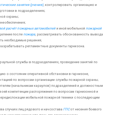
тические занятия (учения)
, контролировать организацию и
дготовки в подразделениях;
ной охраны;
не­обеспечения;
вой расчёт
пожарных автомобилей
и иной мобильной
пожарной
зделение после
пожара
, рассматривать обоснованность вывода
ать необходимые решения;
 разрабатывать регламентные документы гарнизона.
раульной службы в подразделениях, прове­дение занятий по
ию о состоянии оперативной обстановки в гарнизоне,
н­тацией по вопросам организации службы пожарной охраны;
ителям (начальникам караулов) подразделений и должностным
воей компетенции распоряжения по вопросам гарнизонной и
пере­дислокации мобильной пожарной техники с последующим
тва случаях лиц рядового и начсостава
ГПС
от несения боевого