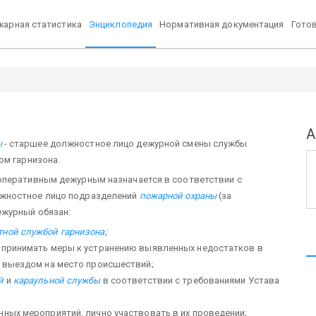
арная статистика
Энциклопедия
Нормативная документация
Гото
А
ы
- старшее должно­стное лицо дежурной смены службы
ом гарнизона.
 оперативным дежурным назначается в соответствии с
лжностное лицо подразделений
пожарной охраны
(за
ежурный обязан:
тной службой гарнизона
;
, принимать меры к устранению выявленных недостатков в
 с выездом на место происшествий;
й
и
караульной службы
в соответствии с требованиями Устава
ных мероприятий, лично участвовать в их прове­дении;