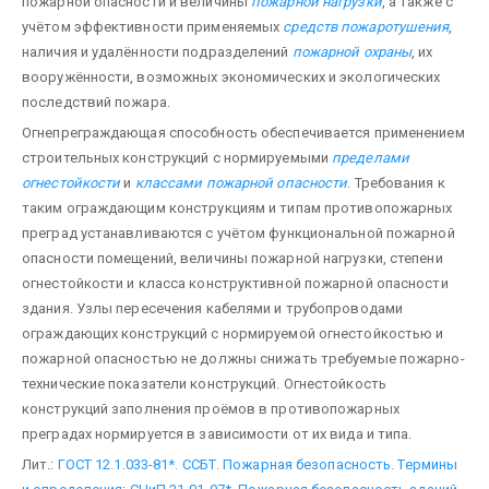
пожарной опасности и величины
пожарной нагрузки
, а также с
учётом эффективности применяемых
средств пожаротуше­ния
,
наличия и удалённости подразделений
пожарной охраны
, их
вооружённости, возможных экономических и экологических
последствий пожара.
Огнепреграждающая способность обеспечивается применением
строительных конструкций с нормируемыми
пределами
огнестойкости
и
классами пожарной опасности
. Требования к
таким ограж­дающим конструкциям и типам противопожарных
преград устанавливаются с учётом функциональной пожарной
опасности помещений, величины пожарной нагрузки, степени
огнестойкости и класса конст­руктивной пожарной опасности
здания. Узлы пересечения кабелями и трубопроводами
ограждающих конструкций с нормируемой огнестойкостью и
пожарной опасностью не должны снижать требуемые пожарно-
технические показатели конструкций. Огнестойкость
конструкций заполнения проёмов в противопожарных
преградах нормируется в зависимости от их вида и типа.
Лит.:
ГОСТ 12.1.033-81*. ССБТ. Пожарная безопасность. Термины