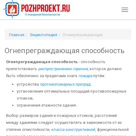
Toggl
naviga
Главная
Энциклопедия
Огнепреграждающая
способность
Огнепреграждающая способность
Огнепреграждающая способность
- способность
препятствовать
распространению горения
, которое должно
быть обеспечено за пределами очага
пожара
путём:
устройства
противопожарных преград
;
установления оптимальных площадей противопожарных
отсеков;
ограничения этажности здания.
Выбор размеров здания и пожарных отсеков, расстояний
между зданиями следует осуществлять в зави­симости от их
степени
огнестойкости,
класса
конструктивной
, функциональной