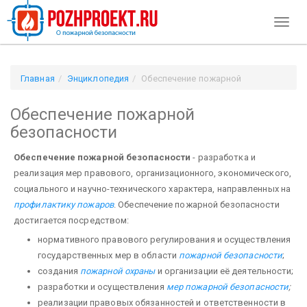
Toggl
naviga
Главная
Энциклопедия
Обеспечение пожарной
безопасности
Обеспечение пожарной
безопасности
Обеспечение пожарной безопасности
- разработка и
реализация мер правового, организационного, экономического,
социального и научно-технического характера, направленных на
профи­лактику пожаров
. Обеспечение пожарной безопасности
достигается посредством:
нормативного правового регулирования и осуще­ствления
государственных мер в области
пожарной безопасности
;
создания
пожарной охраны
и организации её дея­тельности;
разработки и осуществления
мер пожарной безопасности
;
реализации правовых обязанностей и ответственности в