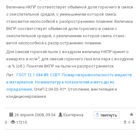
Величина НКПР соответствует объёмной доли горючего в смеси
с окислительной средой, с умень­шением которой смесь
становится неспособной к распространению пламени. Величина
ВКПР соответ­ствует объёмной доли горючего в смеси с
окислительной средой, с увеличением которой смесь стано­
вится неспособной к распространению пламени.
Для смесей горючей пыли с воздухом величину НКПР принято
3
измерять в кг/м
, для смесей горю­чего газа или пара с воздухом
- в % (об.). Понятие ВКПР на пыли не распространяется.
Лит.:
ГОСТ 12.1.044-89. ССБТ. Пожаровзрывоопасность веществ
и материалов. Номенклатура показателей и методы их
определения
; СНиП 2.04.05-91*. Отопление, вентиляция и
кондиционирование.
твитнуть
26 апреля 2008, 09:54
Екатерина
0
17215
0