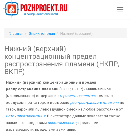
Toggl
naviga
Главная
Энциклопедия
Нижний (верхний)
концентрационный предел распространения пламени (НКПР,
Нижний (верхний)
ВКПР)
концентрационный предел
распространения пламени (НКПР,
ВКПР)
Нижний (верхний) концентрационный предел
распространения пламени
(НКПР, ВКПР) - минимальное
(максимальное) содержание
горючего вещества
в смеси с
воздухом, при кото­ром возможно
распространение пламени
по
газо-, паро- или пылевоздушной смеси на любое расстоя­ние от
источника зажигания
. В литературе данные показатели также
называют: пределами
воспламенения
;
пределами
взрываемости; пределами зажигания.