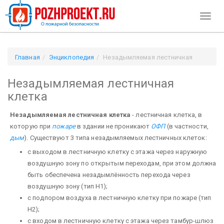
Toggl
naviga
Главная
Энциклопедия
Незадымляемая лестничная
клетка
Незадымляемая лестничная
клетка
Незадымляемая лестничная клетка
- лестничная клетка, в
которую при
пожаре
в здании не проникают
ОФП
(в частности,
дым
). Существуют 3 типа незадымляемых лестничных клеток:
с выходом в лестничную клетку с этажа через наружную
воздушную зону по открытым переходам, при этом должна
быть обеспечена незадымлённость перехода через
воздушную зону (тип H1);
с подпором воздуха в лестничную клетку при пожаре (тип
Н2);
с входом в лестничную клетку с этажа через тамбур-шлюз