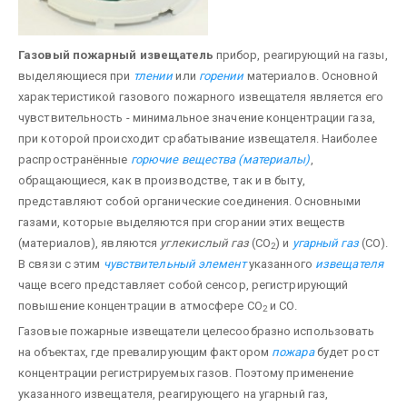
Газовый пожарный извещатель
прибор, реагирующий на газы,
выделяющиеся при
тлении
или
горении
материалов. Основной
характеристикой газового пожарного извещателя является его
чувствительность - минимальное значение концентрации газа,
при которой происходит срабатывание извещателя. Наиболее
распространённые
горючие вещества (материалы)
,
обращающиеся, как в производстве, так и в быту,
представляют собой органические соединения. Основными
газами, которые выделяются при сгорании этих веществ
(материалов), являются
углекислый газ
(СО
) и
угарный газ
(СО).
2
В связи с этим
чувствительный элемент
указанного
извещателя
чаще всего представляет собой сенсор, регистрирующий
повышение концентрации в атмосфере СО
и СО.
2
Газовые пожарные извещатели целесообразно использовать
на объектах, где превалирующим фактором
пожара
будет рост
концентрации регистрируемых газов. Поэтому применение
указанного извещателя, реагирующего на угарный газ,