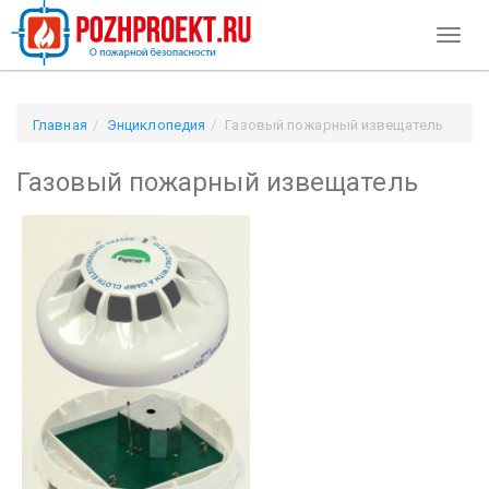
Toggl
naviga
Главная
Энциклопедия
Газовый пожарный извещатель
Газовый пожарный извещатель