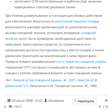
заполняют ОТВ магистральные и рабочие (при наличии
перекрывных стволов) рукавные линии.
При боевом развёртывании и последующих боевых действиях
для обеспечения безопасности
участников тушения пожара
,
возможности манёвра прибывающей по дополнительному
вызову пожарной техники, установки резервной
пожарной
техники
, могут быть проведены необходимые действия по
эвакуации транспортных средств, по ограничению или
запрещению доступа посторонних лиц к месту пожара, а также
движения транспорта на прилегающей к нему территорию.
Порядок боевого развёртывания
сил и средств пожарной охраны
определяет
РТП
согласно сложившейся обстановке на месте
пожара с учётом требований Бо­евого устава пожарной охраны.
Лит.:
Боевой устав пожарной охраны. М., 2001
;
Кимстач И.Ф.
,
Девлишев П.П.
,
Евтюшкин Н.М.
Пожарная тактика. М., 1984.
твитнуть
04 июля 2008, 10:20
Екатерина
0
77871
0