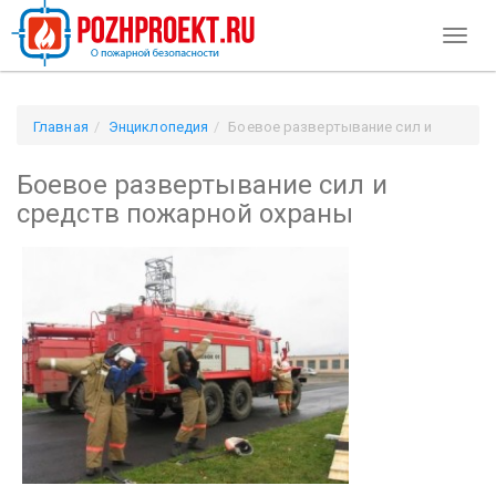
Toggl
naviga
Главная
Энциклопедия
Боевое развертывание сил и
средств пожарной охраны
Боевое развертывание сил и
средств пожарной охраны