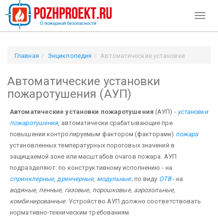
Toggl
naviga
Главная
Энциклопедия
Автоматические установки
пожаротушения (АУП)
Автоматические установки
пожаротушения (АУП)
Автоматические установки пожаротушения
(АУП) -
установки
пожаротушения
, автоматически срабатывающие при
повышении контролируемым фактором (факторами)
пожара
установленных температурных пороговых значений в
защищаемой зоне или масштабов очагов пожара. АУП
подразделяют: по конструктивному исполнению - на
спринклерные
,
дренчерные
,
модульные
; по виду
ОТВ
- на
водяные, пенные, газовые, порошковые, аэрозольные,
комбинированные
. Устройство АУП должно соответствовать
нормативно-техническим требованиям.