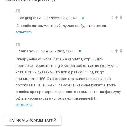
lev grigorev
#
0
13 августа 2012, 12:53
Спасибо за комментарий, думаю он будет полезен
ответить
domand37
#
0
13 августа 2012, 12:44
Обнаружена ошибка, как мне кажется, стр 68, при
проверке неравенства g берется расчетная по формуле,
хотя в СП12 сказано, что при g равно 111 МДж gт
принимается 180. Это старая методики описанная в в
пособие к НПБ 105-95. В самом СП как мне кажется тоже
ошибка при проверке неравенства ссылаются на формулу
Б2, а в неравенстве используют значение Б1.
ответить
НАПИСАТЬ КОММЕНТАРИЙ