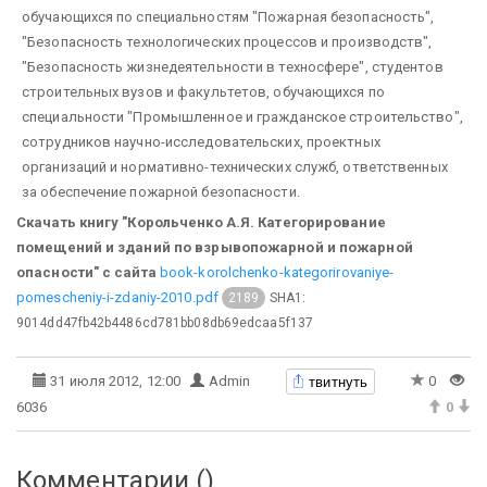
обучающихся по специальностям "Пожарная безопасность",
"Безопасность технологических процессов и производств",
"Безопасность жизнедеятельности в техносфере", студентов
строительных вузов и факультетов, обучающихся по
специальности "Промышленное и гражданское строительство",
сотрудников научно-исследовательских, проектных
организаций и нормативно-технических служб, ответственных
за обеспечение пожарной безопасности.
Скачать книгу "Корольченко А.Я. Категорирование
помещений и зданий по взрывопожарной и пожарной
опасности" с сайта
book-korolchenko-kategorirovaniye-
pomescheniy-i-zdaniy-2010.pdf
SHA1:
2189
9014dd47fb42b4486cd781bb08db69edcaa5f137
твитнуть
31 июля 2012, 12:00
Admin
0
6036
0
Комментарии (
)