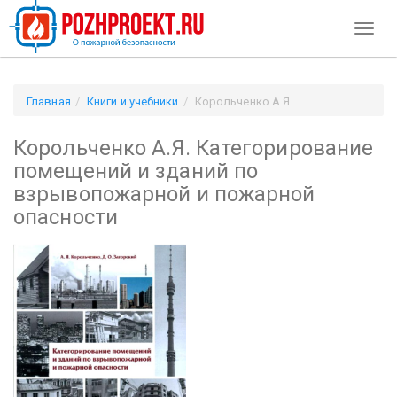
Toggl
naviga
Главная
Книги и учебники
Корольченко А.Я.
Категорирование помещений и зданий по взрывопожарной и
Корольченко А.Я. Категорирование
пожарной опасности
помещений и зданий по
взрывопожарной и пожарной
опасности