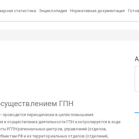
арная статистика
Энциклопедия
Нормативная документация
Гото
А
 осуществлением ГПН
 проводится периодически в целях повышения
ия и осуществление деятельности ГПН контролируется в ходе
оты
УГПН
региональных центров, управлений (отделов,
убъектам РФ и их территориальных отделов (отделений,