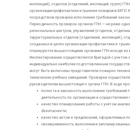
инспекций), отделов (отделений, инспекций, групп) ГП
организации
профилактики
и
тушения пожаров
в
ЗАТО.
К
посредством проверки исполнения требований закон
Периодичность проверок органов ГПН — не реже одног
региональных центров, управлений (отделов, отделени
территориальных отделов (отделений, инспекций), отд
созданных в целях организации профилактики и тушен
планируются вышестоящими органами ГПН исходя из ме
Инспектирование осуществляется бригадой с учетом 
индивидуально наиболее подготовленным государств
могут быть включены представители пожарно-техниче
технических учебных заведений. Проверки осуществл
руководителем вышестоящего органа ГПН. В ходе про
полнота и законность выполнения требований 
деятельность по организации и осуществлению 
качество планирования работы с учётом анализ
безопасности;
качество актов и предписаний, оформляемых п
своевременность вы­полнения запланированны