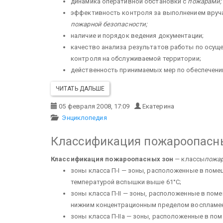
динамика оперативной обстановки с
пожарами
;
эффективность контроля за выполнением вруч
пожарной безопасности
;
наличие и порядок ведения документации;
качество анализа результатов работы по осущ
контроля на обслуживаемой территории;
действенность принимаемых мер по обеспечен
ЧИТАТЬ ДАЛЬШЕ
05 февраля 2008, 17:09
Екатерина
Энциклопедия
Классификация пожароопасн
Классификация пожароопасных зон
— классы
пожар
зоны класса П-I — зоны, расположенные в поме
температурой вспышки выше 61°C;
зоны класса П-II — зоны, расположенные в пом
нижним концентрационным пределом воспламенен
зоны класса П-IIа — зоны, расположенные в по