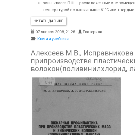
зоны класса П-III — расположенные вне помеще
температурой вспышки выше 61°C или твердые
ЧИТАТЬ ДАЛЬШЕ
07 января 2008, 21:28
Екатерина
Книги и учебники
Алексеев М.В., Исправникова
припроизводстве пластическ
волокон(поливинилхлорид, ла