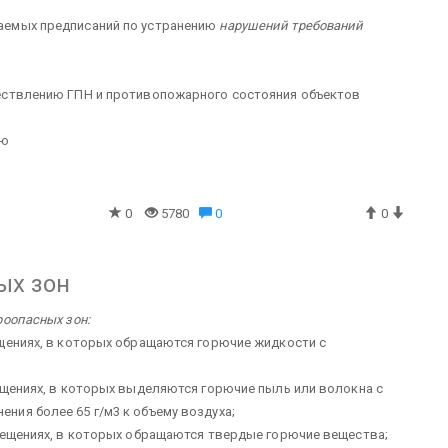
аемых предписаний по устранению
нарушений требований
ествлению ГПН и противопожарного состояния объектов
ию
0
5780
0
0
ых зон
оопасных зон:
щениях, в которых обращаются горючие жидкости с
ещениях, в которых выделяются горючие пыль или волокна с
ия более 65 г/м3 к объему воздуха;
мещениях, в которых обращаются твердые горючие вещества;