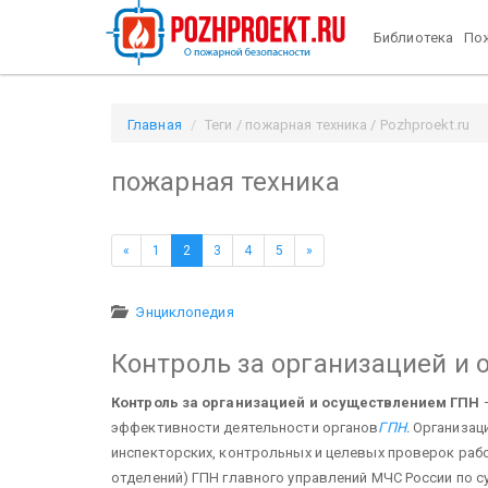
Библиотека
Пож
Главная
Теги / пожарная техника / Pozhproekt.ru
пожарная техника
«
1
2
3
4
5
»
Энциклопедия
Контроль за организацией и
Контроль за организацией и осуществлением ГПН
—
эффективности деятельности органов
ГПН
.
Организац
инспекторских, контрольных и целевых проверок раб
отделений) ГПН главного управлений МЧС России по с