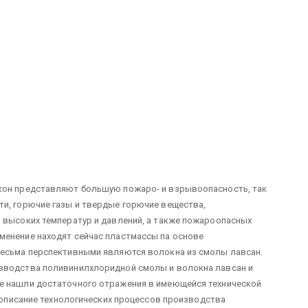
окон представляют большую пожаро- и взрывоопасность, так
ти, горючие газы и твердые горючие вещества,
 высоких температур и давлений, а также пожароопасных
менение находят сейчас пластмассы па основе
весьма перспективными являются волокна из смолы лавсан.
изводства поливинилхлоридной смолы и волокна лавсан и
е нашли достаточного отражения в имеющейся технической
е описание технологических процессов производства