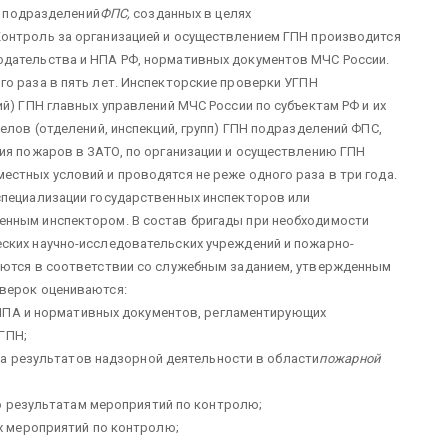
Н подразделений
ФПС,
созданных в целях
онтроль за организацией и осуществлением ГПН производится
одательства и НПА РФ, нормативных документов МЧС России.
о раза в пять лет.
Инспекторские проверки УГПН
й) ГПН главных управлений МЧС России по субъектам РФ и их
елов (отделений, инспекций, групп) ГПН подразделений ФПС,
ия пожаров в ЗАТО, по организации и осуществлению ГПН
стных условий и проводятся не реже одного раза в три года.
специализации государственных инспекторов или
енным инспектором. В состав бригады при необходимости
ских научно-исследовательских учреждений и пожарно-
яются в соответствии со служебным заданием, утвержденным
верок оцениваются:
НПА и нормативных документов, регламентирующих
ГПН;
а результатов надзорной деятельности в области
пожарной
о результатам мероприятий по контролю;
х мероприятий по контролю;