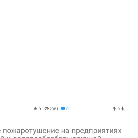
0
2381
0
0
е пожаротушение на предприятиях