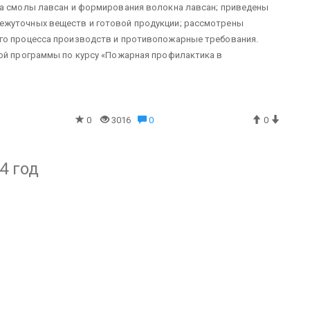
ва смолы лавсан и формирования волокна лавсан; приведены
ежуточных веществ и готовой продукции; рассмотрены
го процесса производств и противопожарные требования.
ной программы по курсу «Пожарная профилактика в
0
3016
0
0
4 год