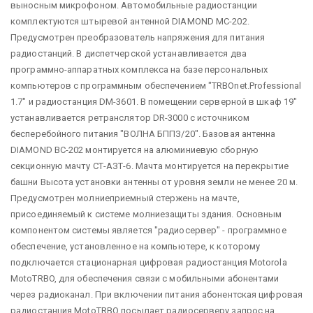
выносным микрофоном. Автомобильные радиостанции
комплектуются штыревой антенной DIAMOND MC-202.
Предусмотрен преобразователь напряжения для питания
радиостанций. В диспетчерской устанавливается два
программно-аппаратных комплекса на базе персональных
компьютеров с программным обеспечением "TRBОnet.Professional
1.7" и радиостанция DM-3601. В помещении серверной в шкаф 19"
устанавливается ретранслятор DR-3000 с источником
бесперебойного питания "ВОЛНА БППЗ/20". Базовая антенна
DIAMOND ВС-202 монтируется на алюминиевую сборную
секционную мачту СТ-АЗТ-6. Мачта монтируется на перекрытие
башни Высота установки антенны от уровня земли не менее 20 м.
Предусмотрен молниеприемный стержень на мачте,
присоединяемый к системе молниезащиты здания. Основным
компонентом системы является "радиосервер" - программное
обеспечение, установленное на компьютере, к которому
подключается стационарная цифровая радиостанция Motorola
MotoTRBO, для обеспечения связи с мобильными абонентами
через радиоканал. При включении питания абонентская цифровая
радиостанция MotoTRBO посылает радиосерверу запрос на