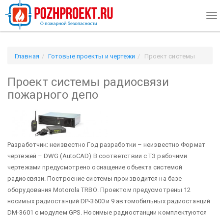
To
na
Главная
Готовые проекты и чертежи
Проект системы
радиосвязи пожарного депо
Проект системы радиосвязи
пожарного депо
Разработчик: неизвестно Год разработки – неизвестно Формат
чертежей – DWG (AutoCAD)
В соответствии с ТЗ рабочими
чертежами предусмотрено оснащение объекта системой
радиосвязи. Построение системы производится на базе
оборудования Motorola TRBО. Проектом предусмотрены 12
носимых радиостанций DP-3600 и 9 автомобильных радиостанций
DM-3601 с модулем GPS. Носимые радиостанции комплектуются