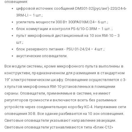
оповещения:
цифровой источник сообщений DMS01-32(рус/анг)-220/24-6-
3RМ-LI – 1 шт.;
усилитель мощности 300 Вт 300РА016М/24– 6 шт.;
блок коммутации и контроля PS-6/10-C-3RM – 1 шт. ;
пульт микрофонный дистанционный на 10 зон RM-10 – 3
шт.;
блок резервного питания - PSU 01-24/24 – 4 шт.;
акустические оповещатели.
Все модули системы, кроме микрофонного пульта выполнены в
конструктиве, предназначенном для размещения в стандартном
19“ электротехническом шкафу. Оповещение осуществляется с 3-
х пультов микрофонных RM-10 установленных в помещении
охраны. Оповещатели, применяемые в системе, не имеют
регуляторов громкости и включаются всеть без разъемных
устройств через соединительную коробку КС-4. Напряжение сети
оповещения 30 В. Все здание разбивается на 10 зон оповещения.
Световые оповещатели указывают направление эвакуации.
Световые оповещатели устанавливаются типа «Блик-С12»