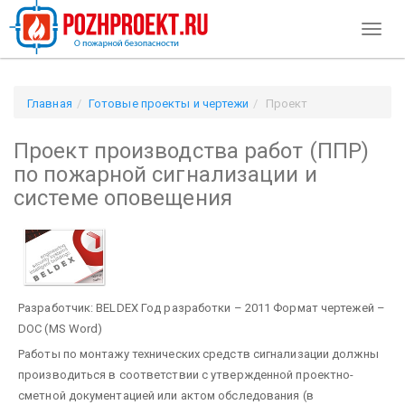
Toggl
naviga
Главная
Готовые проекты и чертежи
Проект
производства работ (ППР) по пожарной сигнализации и
Проект производства работ (ППР)
системе оповещения
по пожарной сигнализации и
системе оповещения
Разработчик: BELDEX
Год разработки – 2011
Формат чертежей –
DOC (MS Word)
Работы по монтажу технических средств сигнализации должны
производиться в соответствии с утвержденной проектно-
сметной документацией или актом обследования (в