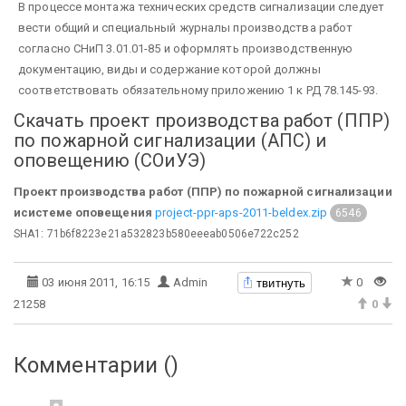
В процессе монтажа технических средств сигнализации следует
вести общий и специальный журналы производства работ
согласно СНиП 3.01.01-85 и оформлять производственную
документацию, виды и содержание которой должны
соответствовать обязательному приложению 1 к РД 78.145-93.
Скачать проект производства работ (ППР)
по пожарной сигнализации (АПС) и
оповещению (СОиУЭ)
Проект производства работ (ППР) по пожарной сигнализации
исистеме оповещения
project-ppr-aps-2011-beldex.zip
6546
SHA1: 71b6f8223e21a532823b580eeeab0506e722c252
твитнуть
03 июня 2011, 16:15
Admin
0
21258
0
Комментарии (
)