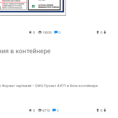
0
19355
0
0
ия в контейнере
о
Формат чертежей – DWG
Проект АУГП в блок-контейнере
0
6710
5
0