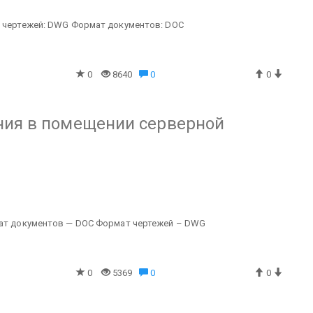
 чертежей: DWG
Формат документов: DOC
0
8640
0
0
ния в помещении серверной
т документов — DOC
Формат чертежей – DWG
0
5369
0
0