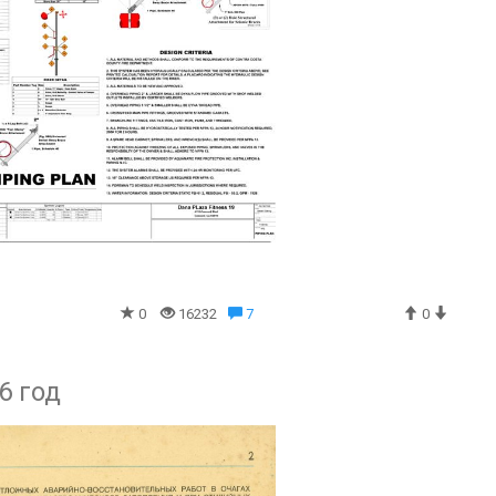
0
16232
7
0
6 год