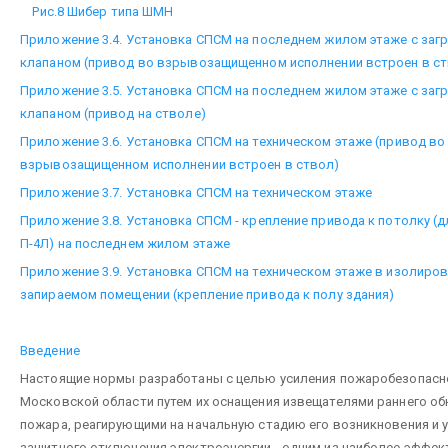
Рис.8 Шибер типа ШМН
Приложение 3.4. Установка СПСМ на последнем жилом этаже с заг
клапаном (привод во взрывозащищенном исполнении встроен в ст
Приложение 3.5. Установка СПСМ на последнем жилом этаже с заг
клапаном (привод на стволе)
Приложение 3.6. Установка СПСМ на техническом этаже (привод во
взрывозащищенном исполнении встроен в ствол)
Приложение 3.7. Установка СПСМ на техническом этаже
Приложение 3.8. Установка СПСМ - крепление привода к потолку (
П-4Л) на последнем жилом этаже
Приложение 3.9. Установка СПСМ на техническом этаже в изолиро
запираемом помещении (крепление привода к полу здания)
Введение
Настоящие нормы разработаны с целью усиления пожаробезопасно
Московской области путем их оснащения извещателями раннего о
пожара, реагирующими на начальную стадию его возникновения и 
защитного отключения электроэнергии - одним из наиболее эффе