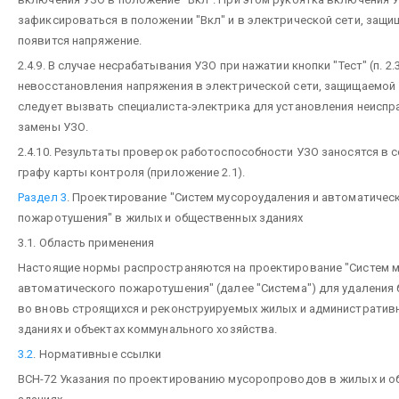
зафиксироваться в положении "Вкл" и в электрической сети, защи
появится напряжение.
2.4.9. В случае несрабатывания УЗО при нажатии кнопки "Тест" (п. 2.3
невосстановления напряжения в электрической сети, защищаемой УЗ
следует вызвать специалиста-электрика для установления неиспр
замены УЗО.
2.4.10. Результаты проверок работоспособности УЗО заносятся в
графу карты контроля (приложение 2.1).
Раздел 3
. Проектирование "Систем мусороудаления и автоматичес
пожаротушения" в жилых и общественных зданиях
3.1. Область применения
Настоящие нормы распространяются на проектирование "Систем м
автоматического пожаротушения" (далее "Система") для удаления
во вновь строящихся и реконструируемых жилых и администрати
зданиях и объектах коммунального хозяйства.
3.2
. Нормативные ссылки
ВСН-72 Указания по проектированию мусоропроводов в жилых и 