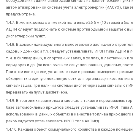
оборудования зданий с выводами сигнала на диспетчерский пункт 
автоматизированной системе учета электроэнергии (ИАСУЭ), где э
предусмотрена.
1.4.7. В жилых домах с отметкой пола выше 26,5 м (10 этажей и бол
АДПИ следует подключать к системе противодымной защиты с вы
диспетчерский пункт.
1.4.8. В домах индивидуального малоэтажного жилищного строител
садовых домиках и т.п. следует устанавливать ИРОП типа АДПИ в 
т. ч. в биллиардных, в спортивных залах, в холлах, в лестничных кл
коридорах и др. (за исключением санузлов, ванных, душевых, пости
При этом извещатели, установленные в разных помещениях рекоме
объединять в единую локальную сеть для организации коллективн
сигнализации. При наличии системы диспетчеризации сигналы от И
передавать на пульт диспетчера.
1.4.9. В торговых павильонах и киосках, а также в передвижных то
базе автомобильных прицепов следует устанавливать ИРОП типа 
использовании в данных объектах в качестве топлива природного 
рекомендуется устанавливать ИРОП типа АКПИгд.
1.4.10. Каждый объект коммунального хозяйства и каждое помещени