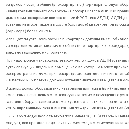
санузлов и саун) и общие (внеквартирные ) коридоры следует обо
извещателями раннего обнаружения пожара класса АПИ, как прав
дымовыми пожарными извещателями (ИРОП типа АДПИ). АДПИ д
устанавливаться также и в холле (коридоре) квартиры при площад
(коридора) более 20 кв.м.
Извещатели устанавливаемые в квартирах должны иметь обычное 
извещатели устанавливаемые в общих (внеквартирных) коридорах, 
вандалозащищенное исполнение.
При надстройке мансардным этажом жилых домов АДПИ устанавл
путях эвакуации людей и в помещениях, по которым может происх
распространение дыма при пожаре (коридоры, лестничные клетки).
и в лестничных клетках должны устанавливаться извещатели в об
В жилых домах, оборудованных газовыми плитами и (или) нагрева
колонками, независимо от этажа кухни квартир и помещения с уст
газовым оборудованием рекомендуется оснащать, как правило, а
комбинированными газа и дымовыми пожарными извещателями (ИР
1.4.6. В жилых домах с отметкой пола менее 26,5 м (9 этажей и мен
следует, как правило, подключать к системе диспетчеризации инж