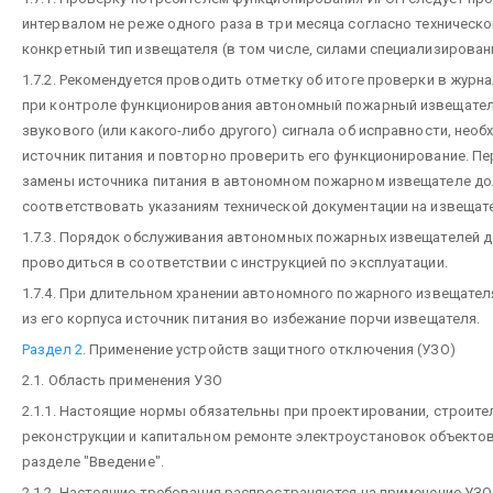
интервалом не реже одного раза в три месяца согласно техническо
конкретный тип извещателя (в том числе, силами специализирован
1.7.2. Рекомендуется проводить отметку об итоге проверки в журн
при контроле функционирования автономный пожарный извещател
звукового (или какого-либо другого) сигнала об исправности, нео
источник питания и повторно проверить его функционирование. П
замены источника питания в автономном пожарном извещателе д
соответствовать указаниям технической документации на извещат
1.7.3. Порядок обслуживания автономных пожарных извещателей 
проводиться в соответствии с инструкцией по эксплуатации.
1.7.4. При длительном хранении автономного пожарного извещател
из его корпуса источник питания во избежание порчи извещателя.
Раздел 2
. Применение устройств защитного отключения (УЗО)
2.1. Область применения УЗО
2.1.1. Настоящие нормы обязательны при проектировании, строите
реконструкции и капитальном ремонте электроустановок объектов
разделе "Введение".
2.1.2. Настоящие требования распространяются на применение УЗО