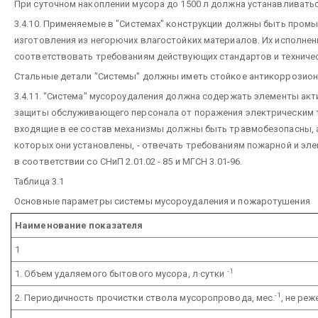
При суточном накоплении мусора до 1500 л должна устанавливатьс
3.4.10. Применяемые в "Системах" конструкции должны быть пром
изготовления из негорючих влагостойких материалов. Их исполне
соответствовать требованиям действующих стандартов и техничес
Стальные детали "Системы" должны иметь стойкое антикоррозион
3.4.11. "Система" мусороудаления должна содержать элементы акт
защиты обслуживающего персонала от поражения электрическим 
входящие в ее состав механизмы должны быть травмобезопасны, 
которых они установлены, - отвечать требованиям пожарной и эл
в соответствии со СНиП 2.01.02 - 85 и МГСН 3.01-96.
Таблица 3.1
Основные параметры системы мусороудаления и пожаротушения
Наименование показателя
1
-1
1. Объем удаляемого бытового мусора, л·сутки
-1
2. Периодичность прочистки ствола мусоропровода, мес.
, не реж