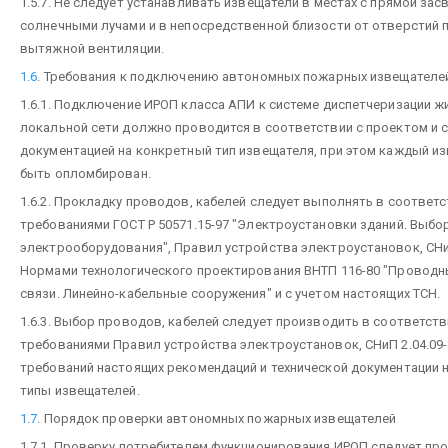
1.5.7. Не следует устанавливать извещатели в местах с прямой зас
солнечными лучами и в непосредственной близости от отверстий 
вытяжной вентиляции.
1.6
. Требования к подключению автономных пожарных извещателе
1.6.1. Подключение ИРОП класса АПИ к системе диспетчеризации ж
локальной сети должно проводится в соответствии с проектом и с
документацией на конкретный тип извещателя, при этом каждый и
быть опломбирован.
1.6.2. Прокладку проводов, кабелей следует выполнять в соответс
требованиями ГОСТ Р 50571.15-97 "Электроустановки зданий. Выбо
электрооборудования", Правил устройства электроустановок, СНиП
Нормами технологического проектирования ВНТП 116-80 "Проводн
связи. Линейно-кабельные сооружения" и с учетом настоящих ТСН.
1.6.3. Выбор проводов, кабелей следует производить в соответств
требованиями Правил устройства электроустановок, СНиП 2.04.09-8
требований настоящих рекомендаций и технической документации 
типы извещателей.
1.7
. Порядок проверки автономных пожарных извещателей
1.7.1. Проверку потребителем функционирования ИРОП следует пр