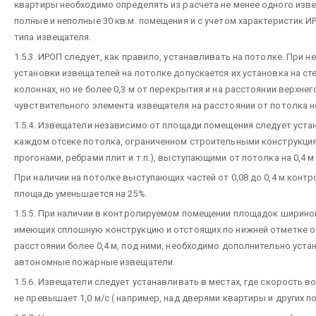
квартиры необходимо определять из расчета не менее одного изв
полные и неполные 30 кв.м. помещения и с учетом характеристик 
типа извещателя.
1.5.3. ИРОП следует, как правило, устанавливать на потолке. При 
установки извещателей на потолке допускается их установка на сте
колоннах, но не более 0,3 м от перекрытия и на расстоянии верхнег
чувствительного элемента извещателя на расстоянии от потолка не
1.5.4. Извещатели независимо от площади помещения следует уста
каждом отсеке потолка, ограниченном строительными конструкция
прогонами, ребрами плит и т.п.), выступающими от потолка на 0,4 м 
При наличии на потолке выступающих частей от 0,08 до 0,4 м конт
площадь уменьшается на 25%.
1.5.5. При наличии в контролируемом помещении площадок шириной
имеющих сплошную конструкцию и отстоящих по нижней отметке о
расстоянии более 0,4 м, под ними, необходимо дополнительно уст
автономные пожарные извещатели.
1.5.6. Извещатели следует устанавливать в местах, где скорость 
не превышает 1,0 м/с ( например, над дверями квартиры и других п