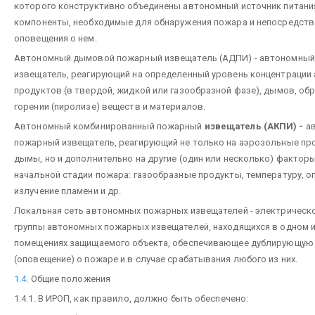
которого конструктивно объединены автономный источник питания
компоненты, необходимые для обнаружения пожара и непосредств
оповещения о нем.
Автономный дымовой пожарный извещатель (АДПИ) - автономны
извещатель, реагирующий на определенный уровень концентрации
продуктов (в твердой, жидкой или газообразной фазе), дымов, об
горении (пиролизе) веществ и материалов.
Автономный комбинированный пожарный
извещатель (АКПИ) -
ав
пожарный извещатель, реагирующий не только на аэрозольные про
дымы, но и дополнительно на другие (один или несколько) фактор
начальной стадии пожара: газообразные продукты, температуру, о
излучение пламени и др.
Локальная сеть автономных пожарных извещателей - электрическ
группы автономных пожарных извещателей, находящихся в одном 
помещениях защищаемого объекта, обеспечивающее дублирующую
(оповещение) о пожаре и в случае срабатывания любого из них.
1.4
. Общие положения
1.4.1. В ИРОП, как правило, должно быть обеспечено: