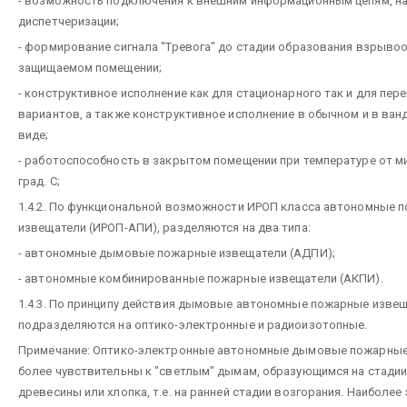
- возможность подключения к внешним информационным цепям, на
диспетчеризации;
- формирование сигнала "Тревога" до стадии образования взрывоо
защищаемом помещении;
- конструктивное исполнение как для стационарного так и для пер
вариантов, а также конструктивное исполнение в обычном и в в
виде;
- работоспособность в закрытом помещении при температуре от ми
град. С;
1.4.2. По функциональной возможности ИРОП класса автономные 
извещатели (ИРОП-АПИ), разделяются на два типа:
- автономные дымовые пожарные извещатели (АДПИ);
- автономные комбинированные пожарные извещатели (АКПИ).
1.4.3. По принципу действия дымовые автономные пожарные изве
подразделяются на оптико-электронные и радиоизотопные.
Примечание: Оптико-электронные автономные дымовые пожарные
более чувствительны к "светлым" дымам, образующимся на стадии
древесины или хлопка, т.е. на ранней стадии возгорания. Наиболе