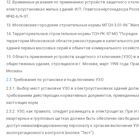
12. Временные указания по применению устройств защитного откл
электроустановках жилых зданий. И.П. Главгосэнергонадзора Росси
№42-6/9-ЭТ.
13. Московские городские строительные нормы МГСН 3.01-96 "Жил
14. Территориальные строительные нормы ТСН РК-97 МО "Порядок
территории Московской области реконструкции и капитального р
зданий первых массовых серий и объектов коммунального хозяйств
15. Область применения устройств защитного отключения (УЗО) в 
общественных здания, строящихся в г. Москве, март 1993 года. Пр
Москвы.
2.3
. Требования по установке и подключению УЗО
2.3.1. Выбор мест установки УЗО в электроустановках зданий дол
требованиям действующих нормативных документов, приведенных в
настоящих норм.
2.3.2. УЗО, как правило, следует размещать в электрощитах. При эт
квартирных и групповых щитках должен быть обеспечен свободный
доступ неквалифицированному персоналу к органам включения УЗО
эксплуатационного контроля (кнопке "Тест").