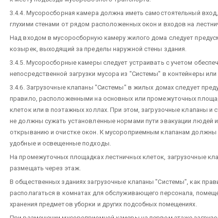
3.4.4. Мусоросборная камера должна иметь самостоятельный вход
глухими стенами от рядом расположенных окон и входов на лестни
Над входом в мусоросборную камеру жилого дома следует предус
козырек, выходящий за пределы наружной стены здания.
3.4.5. Мусоросборные камеры следует устраивать с учетом обеспе
непосредственной загрузки мусора из "Системы" в контейнеры или
3.4.6. Загрузочные клапаны "Системы" в жилых домах следует пред
правило, расположенными на основных или промежуточных площа
клеток или в поэтажных холлах. При этом, загрузочные клапаны и 
не должны сужать установленные нормами пути эвакуации людей 
открыванию и очистке окон. К мусороприемным клапанам должны
удобные и освещенные подходы.
На промежуточных площадках лестничных клеток, загрузочные кл
размещать через этаж.
В общественных зданиях загрузочные клапаны "Системы", как пра
располагаться в комнатах для обслуживающего персонала, помещ
хранения предметов уборки и других подсобных помещениях.
При размещении мусороприемной камеры на первом этаже загрузо