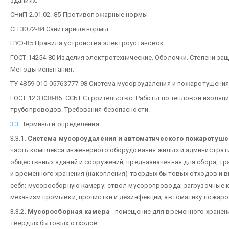
зданиях.
СНиП 2.01.02.-85 Противопожарные нормы
СН 3072-84 Санитарные нормы
ПУЭ-85 Правила устройства электроустановок
ГОСТ 14254-80 Изделия электротехнические. Оболочки. Степени защ
Методы испытания.
ТУ 4859-010-05763777-98 Система мусороудаления и пожаротушения
ГОСТ 12.3.038-85. ССБТ Строительство. Работы по тепловой изоляц
трубопроводов. Требования безопасности.
3.3
. Термины и определения
3.3.1.
Система мусороудаления и автоматического пожаротуше
часть комплекса инженерного оборудования жилых и администрат
обществнных зданий и сооружений, предназначенная для сбора, т
и временного хранения (накопления) твердых бытовых отходов и
себя: мусоросборную камеру; ствол мусоропровода; загрузочные 
механизм промывки, прочистки и дезинфекции; автоматику пожаро
3.3.2.
Мусоросборная камера
- помещение для временного хранен
твердых бытовых отходов.