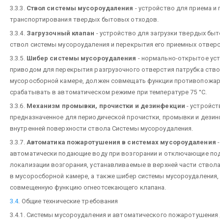
3.3.3.
Ствол системы мусороудаления
- устройство для приема и
транспортирования твердых бытовых отходов.
3.3.4.
Загрузочный клапан
- устройство для загрузки твердых бы
ствол системы мусороудаления и перекрытия его приемных отверс
3.3.5.
Шибер системы мусороудаления
- нормально-открытое ус
приводом для перекрытия разгрузочного отверстия патрубка ство
мусоросборной камере, должен совмещать функции противопожар
срабатывать в автоматическом режиме при температуре 75 °С.
3.3.6.
Механизм промывки, прочистки и дезинфекции
- устройст
предназначенное для периодической прочистки, промывки и дези
внутренней поверхности ствола Системы мусороудаления.
3.3.7.
Автоматика пожаротушения в системах мусороудаления
-
автоматически подающие воду при возгорании и отключающие по
локализации возгорания, устанавливаемые в верхней части ствол
в мусоросборной камере, а также шибер системы мусороудаления
совмещенную функцию огнеотсекающего клапана.
3.4
. Общие технические требования
3.4.1. Системы мусороудаления и автоматического пожаротушени