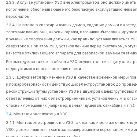
2.3.3. В случае установки УЗО вне электрощитов оно должно имет
исполнение, обеспечивающее его безопасную эксплуатацию некв
персоналом.
2.3.4. На вводе в квартиры жилых домов, садовые домики и коттед
торговые павильоны, киоски, гаражи, вагончики-бытовки и другие
временные сооружения должны, как правило, устанавливаться УЗО
сверхтоков. При этом УЗО, установленные перед счетчиком, могут
качестве отключающего аппарата для безопасной замены счетчик
Рекомендуется также, чтобы эти УЗО осуществляли защиту электр
недопустимого перенапряжения в сети.
2.3.5. Допускается применение УЗО в качестве временной меры по
и пожаробезопасности действующих электроустановок до проведе
реконструкции путем установки УЗО на двухпроводных групповых л
ответвленных от них к электроприемникам, установленным в опас
опасных помещениях (например, ванная, душевая, санкабина и т.п.).
2.4
. Монтаж и эксплуатация УЗО
2.4.1. Монтаж электрощитов с УЗО так же, как и монтаж отдельно 
УЗО, должен выполняться квалифицированным персоналом, имею
проведение электромонтажных работ.