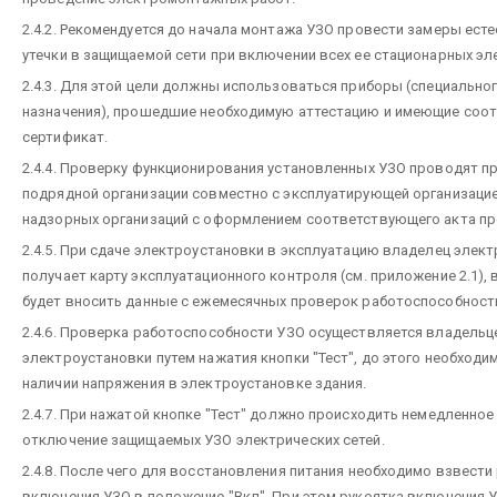
2.4.2. Рекомендуется до начала монтажа УЗО провести замеры ест
утечки в защищаемой сети при включении всех ее стационарных э
2.4.3. Для этой цели должны использоваться приборы (специальног
назначения), прошедшие необходимую аттестацию и имеющие соо
сертификат.
2.4.4. Проверку функционирования установленных УЗО проводят п
подрядной организации совместно с эксплуатирующей организацие
надзорных организаций с оформлением соответствующего акта пр
2.4.5. При сдаче электроустановки в эксплуатацию владелец элек
получает карту эксплуатационного контроля (см. приложение 2.1), 
будет вносить данные с ежемесячных проверок работоспособност
2.4.6. Проверка работоспособности УЗО осуществляется владельц
электроустановки путем нажатия кнопки "Тест", до этого необходи
наличии напряжения в электроустановке здания.
2.4.7. При нажатой кнопке "Тест" должно происходить немедленное
отключение защищаемых УЗО электрических сетей.
2.4.8. После чего для восстановления питания необходимо взвести
включения УЗО в положение "Вкл". При этом рукоятка включения 