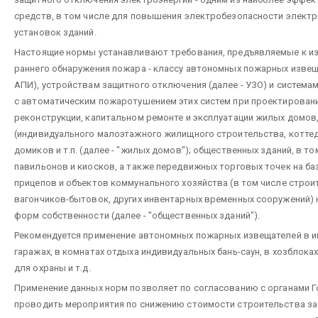
средств, в том числе для повышения электробезопасности электр
установок зданий.
Настоящие нормы устанавливают требования, предъявляемые к и
раннего обнаружения пожара - классу автономных пожарных извеща
АПИ), устройствам защитного отключения (далее - УЗО) и система
с автоматическим пожаротушением этих систем при проектировани
реконструкции, капитальном ремонте и эксплуатации жилых домов
(индивидуального малоэтажного жилищного строительства, котте
домиков и т.п. (далее - "жилых домов"); общественных зданий, в т
павильонов и киосков, а также передвижных торговых точек на б
прицепов и объектов коммунального хозяйства (в том числе строи
вагончиков-бытовок, других инвентарных временных сооружений) 
форм собственности (далее - "общественных зданий").
Рекомендуется применение автономных пожарных извещателей в 
гаражах, в комнатах отдыха индивидуальных бань-саун, в хозблока
для охраны и т.д.
Применение данных норм позволяет по согласованию с органами 
проводить мероприятия по снижению стоимости строительства за