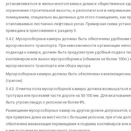
устанавливаться в жилых многоэтажных домах и общественных зда
ограничения строительной высоты, и располагаться в непримыка
помещениям, специально выделенных для этого помещениях, как пр
отапливаемых лестнично-лифтовых узлах. Примерная схема устан
приведена в приложениях к разделу 3.
3.4.2. Мусоросборные камеры должны быть обеспечены удобными 
мусоровозного транспорта. При невозможности организации непо
подъезда к камере, должен быть предусмотрен удобный подвоз те
контейнером или вынос мусоросборника (объемом не более 100л.) 
мусоровозного транспорта или сбора мусора.
Мусоросборные камеры должны быть обеспечены канализационн
(трапом).
3.4.3. Отметка пола мусоросборной камеры должна возвышаться 
тротуара или проезжей части дороги на 50-100 мм. Для вкатывани
быть утроен пандус с уклоном не более 8%.
Размещение мусоросборных камер на другом уровне допускается, к
при привязке дома на местности с большим уклоном, при этом дол
обеспечена механизация перемещения и подъема контейнеров или
к месту подъезда мусоровозного транспорта.