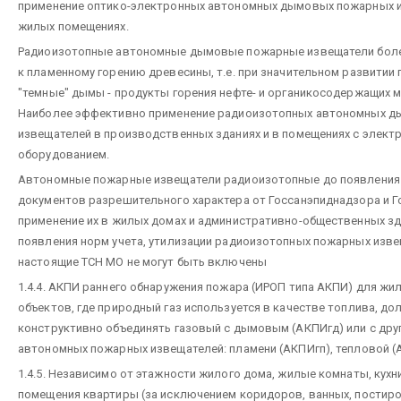
применение оптико-электронных автономных дымовых пожарных 
жилых помещениях.
Радиоизотопные автономные дымовые пожарные извещатели боле
к пламенному горению древесины, т.е. при значительном развитии 
"темные" дымы - продукты горения нефте- и органикосодержащих 
Наиболее эффективно применение радиоизотопных автономных 
извещателей в производственных зданиях и в помещениях с элект
оборудованием.
Автономные пожарные извещатели радиоизотопные до появления
документов разрешительного характера от Госсанэпиднадзора и 
применение их в жилых домах и административно-общественных зда
появления норм учета, утилизации радиоизотопных пожарных изве
настоящие ТСН МО не могут быть включены
1.4.4. АКПИ раннего обнаружения пожара (ИРОП типа АКПИ) для жи
объектов, где природный газ используется в качестве топлива, до
конструктивно объединять газовый с дымовым (АКПИгд) или с дру
автономных пожарных извещателей: пламени (АКПИгп), тепловой (АК
1.4.5. Независимо от этажности жилого дома, жилые комнаты, кухни
помещения квартиры (за исключением коридоров, ванных, постиро