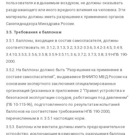
пользователя и вдыхаемым воздухом, не должны оказывать
раздражающего или иного вредного влияния на человека. Эти
материалы должны иметь разрешение к применению органов
Санэпиднадзора Минздрава России.
3.5. Требования к баллонам
3.5.1. Баллоны, входящие в состав самоспасателя, должны
соответствовать пп. 3.1.2; 3.1.3; 3.2; 3.3.2-3.3.6; 3.4.2-3.4.5; 3.4.9;
3.4.10; 3.5.3; 3.5.6; 3.5.8; 3.5.9-3.5.11; 3.6; 3.7.2; 3.7.3; 3.8; 3.9 НПБ 190-
2000.
3.5.2. На баллоны должно быть “Разрешение на применение в
составе самоспасателей”, выдаваемое ВНИИПО МВД России на
основании экспертного заключения специализированных
организаций (указанных в приложении 2 “Правил устройства и
безопасной эксплуатации сосудов, работающих под давлением”
(ПБ 10-115-96), подготовленного по результатам испытаний
баллонов на соответствие требованиям НПБ 190-2000,
перечисленным в п. 3.5.1 настоящих норм.
3.5.3. Баллоны или вентили должны иметь предохранительное
устройство, исключающее возможность разрушения баллона