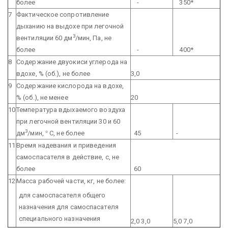
более
-
350*
7
Фактическое сопротивление
дыханию на выдохе при легочной
3
вентиляции 60 дм
/мин, Па, не
более
-
400*
8
Содержание двуокиси углерода на
вдохе, % (об.), не более
3,0
9
Содержание кислорода на вдохе,
% (об.), не менее
20
10
Температура вдыхаемого воздуха
при легочной вентиляции 30 и 60
3
дм
/мин,
°
С, не более
45
-
11
Время надевания и приведения
самоспасателя в действие, с, не
более
60
12
Масса рабочей части, кг, не более:
для самоспасателя общего
назначения
для самоспасателя
специального назначения
2,0
3,0
5,0
7,0