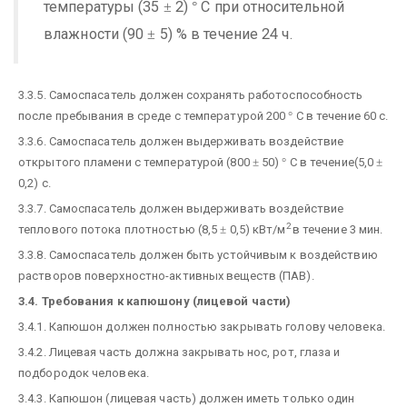
температуры (35
2)
С при относительной
±
°
влажности (90
5) % в течение 24 ч.
±
3.3.5. Самоспасатель должен сохранять работоспособность
после пребывания в среде с температурой 200
°
С в течение 60 с.
3.3.6. Самоспасатель должен выдерживать воздействие
открытого пламени с температурой (800
±
50)
°
С в течение(5,0
±
0,2) с.
3.3.7. Самоспасатель должен выдерживать воздействие
2
теплового потока плотностью (8,5
±
0,5) кВт/м
в течение 3 мин.
3.3.8. Самоспасатель должен быть устойчивым к воздействию
растворов поверхностно-активных веществ (ПАВ).
3.4. Требования к капюшону (лицевой части)
3.4.1. Капюшон должен полностью закрывать голову человека.
3.4.2. Лицевая часть должна закрывать нос, рот, глаза и
подбородок человека.
3.4.3. Капюшон (лицевая часть) должен иметь только один