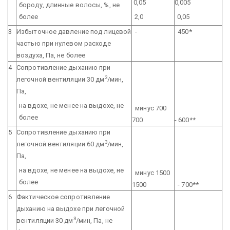
0,05
0,005
бороду, длинные волосы, %, не
более
2,0
0,05
3
Избыточное давление под лицевой
-
450*
частью при нулевом расходе
воздуха, Па, не более
4
Сопротивление дыханию при
3
легочной вентиляции 30 дм
/мин,
Па,
на вдохе, не менее
на выдохе, не
минус 700
более
700
-
600**
5
Сопротивление дыханию при
3
легочной вентиляции 60 дм
/мин,
Па,
на вдохе, не менее
на выдохе, не
минус 1500
более
1500
-
700**
6
Фактическое сопротивление
дыханию на выдохе при легочной
3
вентиляции 30 дм
/мин, Па, не