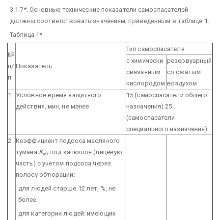
3.1.7*. Основные технические показатели самоспасателей
должны соответствовать значениям, приведенным в таблице 1.
Таблица 1*
Тип самоспасателя
№
с химически
резервуарный
п/
Показатель
связанным
со сжатым
п
кислородом
воздухом
1
Условное время защитного
15 (самоспасатели общего
действия, мин, не менее
назначения)
25
(самоспасатели
специального назначения)
2
Коэффициент подсоса масляного
тумана
К
под капюшон (лицевую
мт
часть) с учетом подсоса через
полосу обтюрации:
для людей старше 12 лет, %, не
более
для категории людей: имеющих