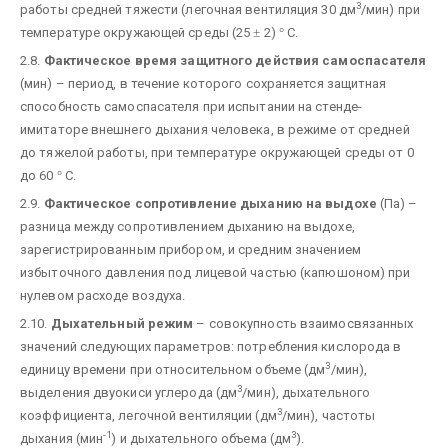
3
работы средней тяжести (легочная вентиляция 30 дм
/мин) при
температуре окружающей среды (25
±
2)
°
С.
2.8.
Фактическое время защитного действия самоспасателя
(мин) – период, в течение которого сохраняется защитная
способность самоспасателя при испытании на стенде-
имитаторе внешнего дыхания человека, в режиме от средней
до тяжелой работы, при температуре окружающей среды от 0
до 60
°
С.
2.9.
Фактическое сопротивление дыханию на выдохе
(Па) –
разница между сопротивлением дыханию на выдохе,
зарегистрированным прибором, и средним значением
избыточного давления под лицевой частью (капюшоном) при
нулевом расходе воздуха.
2.10.
Дыхательный режим
– совокупность взаимосвязанных
значений следующих параметров: потребления кислорода в
3
единицу времени при относительном объеме (дм
/мин),
3
выделения двуокиси углерода (дм
/мин), дыхательного
3
коэффициента, легочной вентиляции (дм
/мин), частоты
-1
3
дыхания (мин
) и дыхательного объема (дм
).