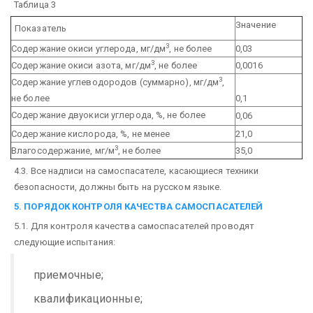
Таблица 3
Значение
Показатель
3
Содержание окиси углерода, мг/дм
, не более
0,03
3
Содержание окиси азота, мг/дм
, не более
0,0016
3
Содержание углеводородов (суммарно), мг/дм
,
не более
0,1
Содержание двуокиси углерода, %, не более
0,06
Содержание кислорода, %, не менее
21,0
3
Влагосодержание, мг/м
, не более
35,0
4.3. Все надписи на самоспасателе, касающиеся техники
безопасности, должны быть на русском языке.
5. ПОРЯДОК КОНТРОЛЯ КАЧЕСТВА САМОСПАСАТЕЛЕЙ
5.1. Для контроля качества самоспасателей проводят
следующие испытания:
приемочные;
квалификационные;