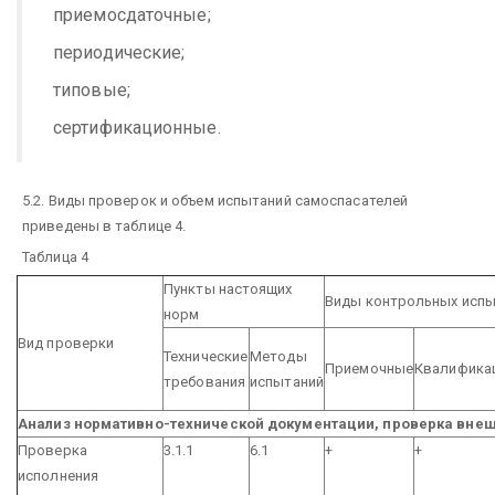
приемосдаточные;
периодические;
типовые;
сертификационные.
5.2. Виды проверок и объем испытаний самоспасателей
приведены в таблице 4.
Таблица 4
Пункты настоящих
Виды контрольных испы
норм
Вид проверки
Технические
Методы
Приемочные
Квалифика
требования
испытаний
Анализ нормативно-технической документации, проверка внеш
Проверка
3.1.1
6.1
+
+
исполнения