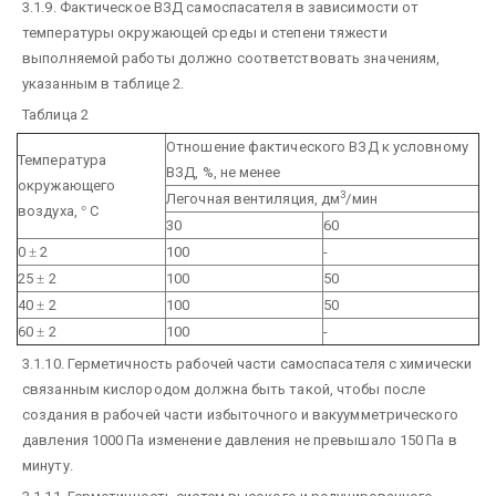
3.1.9. Фактическое ВЗД самоспасателя в зависимости от
температуры окружающей cреды и степени тяжести
выполняемой работы должно соответствовать значениям,
указанным в таблице 2.
Таблица 2
Отношение фактического ВЗД к условному
Температура
ВЗД, %, не менее
окружающего
3
Легочная вентиляция, дм
/мин
воздуха,
°
С
30
60
0
±
2
100
-
25
±
2
100
50
40
±
2
100
50
60
±
2
100
-
3.1.10. Герметичность рабочей части самоспасателя с химически
связанным кислородом должна быть такой, чтобы после
создания в рабочей части избыточного и вакуумметрического
давления 1000 Па изменение давления не превышало 150 Па в
минуту.