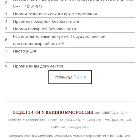
2
СНиП 10-01-94)
3
Нормы технологического проектирования
4
Правила пожарной безопасности
5
Нормы пожарной безопасности
Распорядительный документ Государственной
6
противопожарной службы
7
Инструкция
...
9
Прочие виды документов
1
страница
2
3
4
ОТДЕЛ 1.4
ФГУ ВНИИПО МЧС РОССИИ
мкр. ВНИИПО, д. 12, г.
Балашиха, Московская обл., 143903
Тел. (495) 524-82-21, 521-83-70 тел./факс (495) 529-
75-19
E-mail:
nsis@pojtest.ru
Материалы сборника могут быть использованы только с разрешения ФГУ ВНИИПО МЧС