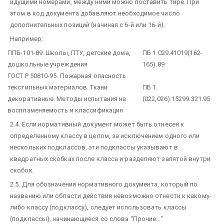
идущими номерами, между ними можно поставить тире. При
этом в код документа добавляют необходимое число
дополнительных позиций (начиная с 6-й или 16-й).
Например:
ППБ-101-89. Школы, ПТУ, детские дома,
ПБ 1.029.41019(162-
дошкольные учреждения
165).89
ГОСТ Р 50810-95. Пожарная опасность
текстильных материалов. Ткани
ПБ 1.
декоративные. Методы испытания на
(022,026).15299.321.95
воспламеняемость и классификация
2.4. Если нормативный документ может быть отнесен к
определенному классу в целом, за исключением одного или
нескольких подклассов, эти подклассы указывают в
квадратных скобках после класса и разделяют запятой внутри
скобок.
2.5. Для обозначения нормативного документа, который по
названию или области действия невозможно отнести к какому-
либо классу (подклассу), следует использовать классы
(подклассы), начинающиеся со слова "Прочие..."