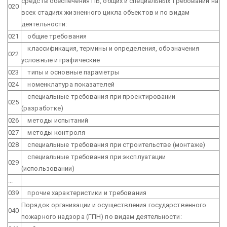
средств обеспечения ПБ, общих и специальных требований на
020
всех стадиях жизненного цикла объектов и по видам
деятельности:
021
общие требования
классификация, термины и определения, обозначения
022
условные и графические
023
типы и основные параметры
024
номенклатура показателей
специальные требования при проектировании
025
(разработке)
026
методы испытаний
027
методы контроля
028
специальные требования при строительстве (монтаже)
специальные требования при эксплуатации
029
(использовании)
...
039
прочие характеристики и требования
Порядок организации и осуществления государственного
040
пожарного надзора (ГПН) по видам деятельности: