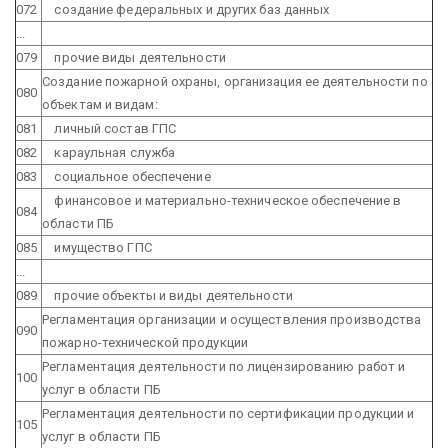
072
создание федеральных и других баз данных
...
079
прочие виды деятельности
Создание пожарной охраны, организация ее деятельности по
080
объектам и видам:
081
личный состав ГПС
082
караульная служба
083
социальное обеспечение
финансовое и материально-техническое обеспечение в
084
области ПБ
085
имущество ГПС
...
089
прочие объекты и виды деятельности
Регламентация организации и осуществления производства
090
пожарно-технической продукции
Регламентация деятельности по лицензированию работ и
100
услуг в области ПБ
Регламентация деятельности по сертификации продукции и
105
услуг в области ПБ