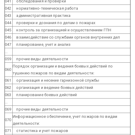
041
обследования и проверки
042
нормативно-техническая работа
043
административная практика
044
проверки и дознания по делам о пожарах
045
контроль за организацией и осуществлением ГПН
046
взаимодействие со службами органов внутренних дел
047
планирование, учет и анализ
...
059
прочие виды деятельности
Порядок организации и ведения боевых действий по
060
тушению пожаров по видам деятельности:
061
организация и несение гарнизонной службы
062
организация и ведение боевых действий
063
планирование боевых действий
...
069
прочие виды деятельности
Информационное обеспечение, учет пожаров по видам
070
деятельности:
071
статистика и учет пожаров