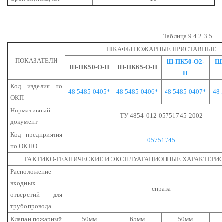
Таблица 9.4.2.3.5
ШКАФЫ ПОЖАРНЫЕ ПРИСТАВНЫЕ
ПОКАЗАТЕЛИ
Ш-ПК50-О2-
Ш-
Ш-ПК50-О-П
Ш-ПК65-О-П
П
Код изделия по
48 5485 0405*
48 5485 0406*
48 5485 0407*
48
ОКП
Нормативный
ТУ 4854-012-05751745-2002
документ
Код предприятия
05751745
по ОКПО
ТАКТИКО-ТЕХНИЧЕСКИЕ И ЭКСПЛУАТАЦИОННЫЕ ХАРАКТЕРИ
Расположение
входных
справа
отверстий для
трубопровода
Клапан пожарный
50мм
65мм
50мм