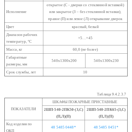
открытое (С - дверки со стеклянной вставкой)
Исполнение
или закрытое (З – без стеклянной вставки);
правое (П) или левое (Л) открывание дверок
Цвет
красный, белый
Диапазон рабочих
+5…+45
температур, °С
Масса, кг
60,0 (не более)
Габаритные
540х1300х200
540х1300х230
размеры, мм
Срок службы, лет
10
Таблица 9.4.2.3.7
ШКАФЫ ПОЖАРНЫЕ ПРИСТАВНЫЕ
ПОКАЗАТЕЛИ
2ШП-540-2ПК50-(З,С)
2ШП-540-2ПК65-(З,С)
(П,Л)(П)
(П,Л)(П)
Код изделия по
48 5485 0448*
48 5485 0451*
ОКП