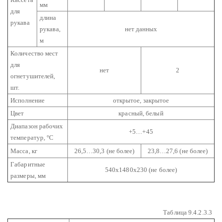
мм
для
длина
рукава
рукава,
нет данных
м
Количество мест
для
нет
2
огнетушителей,
шт.
Исполнение
открытое, закрытое
Цвет
красный, белый
Диапазон рабочих
+5…+45
температур, °С
Масса, кг
26,5…30,3 (не более)
23,8…27,6 (не более)
Габаритные
540х1480х230 (не более)
размеры, мм
Таблица 9.4.2.3.3