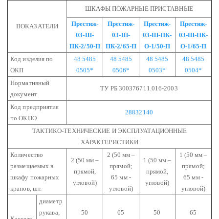
ШКАФЫ ПОЖАРНЫЕ ПРИСТАВНЫЕ
Престиж-
Престиж-
Престиж-
Престиж-
ПОКАЗАТЕЛИ
03-Ш-
03-Ш-
03-Ш-ПК-
03-Ш-ПК-
ПК-2/50-П
ПК-2/65-П
О-1/50-П
О-1/65-П
Код изделия по
48 5485
48 5485
48 5485
48 5485
ОКП
0505*
0506*
0503*
0504*
Нормативный
ТУ РБ 300376711.016-2003
документ
Код предприятия
28832140
по ОКПО
ТАКТИКО-ТЕХНИЧЕСКИЕ И ЭКСПЛУАТАЦИОННЫЕ
ХАРАКТЕРИСТИКИ
Количество
2 (50 мм –
1 (50 мм –
2 (50 мм –
1 (50 мм –
размещаемых в
прямой;
прямой;
прямой,
прямой,
шкафу пожарных
65 мм -
65 мм -
угловой)
угловой)
кранов, шт.
угловой)
угловой)
диаметр
рукава,
50
65
50
65
Кассета