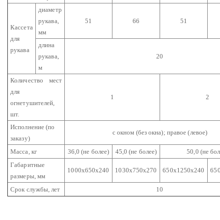
диаметр
рукава,
51
66
51
Кассета
мм
для
длина
рукава
рукава,
20
м
Количество мест
для
1
2
огнетушителей,
шт.
Исполнение (по
с окном (без окна); правое (левое)
заказу)
Масса, кг
36,0 (не более)
45,0 (не более)
50,0 (не бол
Габаритные
1000х650х240
1030х750х270
650х1250х240
65
размеры, мм
Срок службы, лет
10