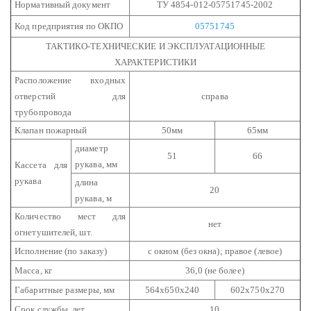
Нормативный документ
ТУ 4854-012-05751745-2002
Код предприятия по ОКПО
05751745
ТАКТИКО-ТЕХНИЧЕСКИЕ И ЭКСПЛУАТАЦИОННЫЕ
ХАРАКТЕРИСТИКИ
Расположение входных
отверстий для
справа
трубопровода
Клапан пожарный
50мм
65мм
диаметр
51
66
рукава, мм
Кассета для
рукава
длина
20
рукава, м
Количество мест для
нет
огнетушителей, шт.
Исполнение (по заказу)
с окном (без окна); правое (левое)
Масса, кг
36,0 (не более)
Габаритные размеры, мм
564х650х240
602х750х270
Срок службы, лет
10