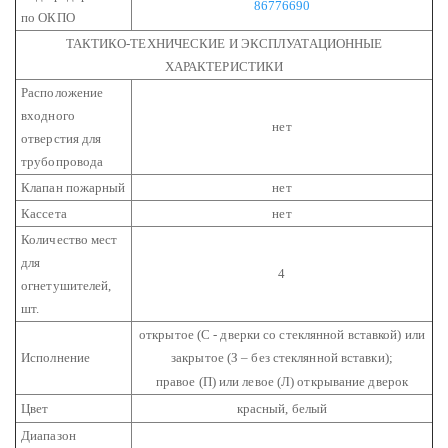
86776690
по ОКПО
ТАКТИКО-ТЕХНИЧЕСКИЕ И ЭКСПЛУАТАЦИОННЫЕ
ХАРАКТЕРИСТИКИ
Расположение
входного
нет
отверстия для
трубопровода
Клапан пожарный
нет
Кассета
нет
Количество мест
для
4
огнетушителей,
шт.
открытое (С - дверки со стеклянной вставкой) или
Исполнение
закрытое (З – без стеклянной вставки);
правое (П) или левое (Л) открывание дверок
Цвет
красный, белый
Диапазон