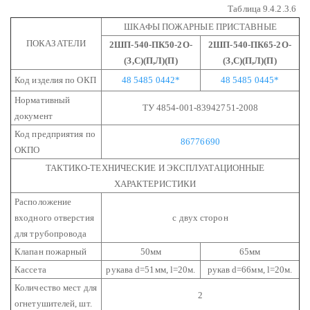
Таблица 9.4.2.3.6
ШКАФЫ ПОЖАРНЫЕ ПРИСТАВНЫЕ
ПОКАЗАТЕЛИ
2ШП-540-ПК50-2О-
2ШП-540-ПК65-2О-
(З,С)(П,Л)(П)
(З,С)(П,Л)(П)
Код изделия по ОКП
48 5485 0442*
48 5485 0445*
Нормативный
ТУ 4854-001-83942751-2008
документ
Код предприятия по
86776690
ОКПО
ТАКТИКО-ТЕХНИЧЕСКИЕ И ЭКСПЛУАТАЦИОННЫЕ
ХАРАКТЕРИСТИКИ
Расположение
входного отверстия
с двух сторон
для трубопровода
Клапан пожарный
50мм
65мм
Кассета
рукава d=51мм, l=20м.
рукав d=66мм, l=20м.
Количество мест для
2
огнетушителей, шт.