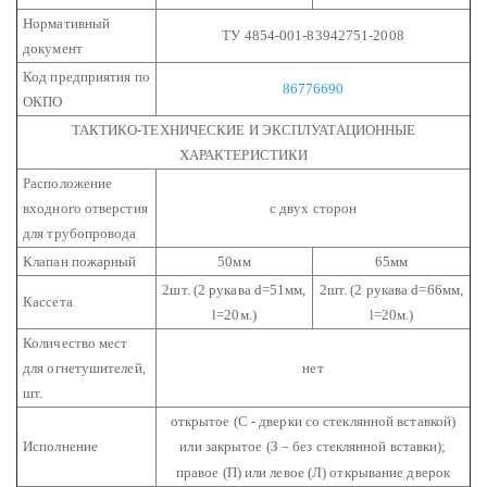
Нормативный
ТУ 4854-001-83942751-2008
документ
Код предприятия по
86776690
ОКПО
ТАКТИКО-ТЕХНИЧЕСКИЕ И ЭКСПЛУАТАЦИОННЫЕ
ХАРАКТЕРИСТИКИ
Расположение
входного отверстия
с двух сторон
для трубопровода
Клапан пожарный
50мм
65мм
2шт. (2 рукава d=51мм,
2шт. (2 рукава d=66мм,
Кассета
l=20м.)
l=20м.)
Количество мест
для огнетушителей,
нет
шт.
открытое (С - дверки со стеклянной вставкой)
Исполнение
или закрытое (З – без стеклянной вставки);
правое (П) или левое (Л) открывание дверок