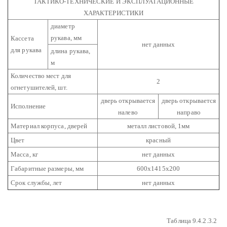
ТАКТИКО-ТЕХНИЧЕСКИЕ И ЭКСПЛУАТАЦИОННЫЕ
ХАРАКТЕРИСТИКИ
диаметр
рукава, мм
Кассета
нет данных
для рукава
длина рукава,
м
Количество мест для
2
огнетушителей, шт.
дверь открывается
дверь открывается
Исполнение
налево
направо
Материал корпуса, дверей
металл листовой, 1мм
Цвет
красный
Масса, кг
нет данных
Габаритные размеры, мм
600х1415х200
Срок службы, лет
нет данных
Таблица 9.4.2.3.2