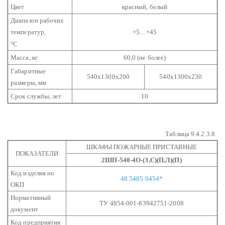
Цвет
красный, белый
Диапазон рабочих
температур,
+5…+45
°С
Масса, кг
60,0 (не более)
Габаритные
540х1300х200
540х1300х230
размеры, мм
Срок службы, лет
10
Таблица 9.4.2.3.8
ШКАФЫ ПОЖАРНЫЕ ПРИСТАВНЫЕ
ПОКАЗАТЕЛИ
2ШП-540-4О-(З,С)(П,Л)(П)
Код изделия по
48 5485 0454*
ОКП
Нормативный
ТУ 4854-001-83942751-2008
документ
Код предприятия