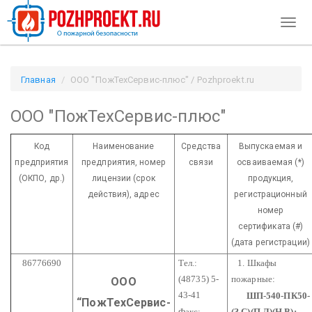
Toggl
navig
Главная
ООО "ПожТехСервис-плюс" / Pozhproekt.ru
ООО "ПожТехСервис-плюс"
Код
Наименование
Средства
Выпускаемая и
предприятия
предприятия,
номер
связи
осваиваемая (*)
(ОКПО, др.)
лицензии
(срок
продукция,
действия), адрес
регистрационный
номер
сертификата (#)
(дата регистрации)
86776690
Тел.:
1. Шкафы
(48735) 5-
пожарные:
ООО
43-41
ШП-540-ПК50-
“ПожТехСервис-
Факс:
(З,С)(П,Л)(Н,В);