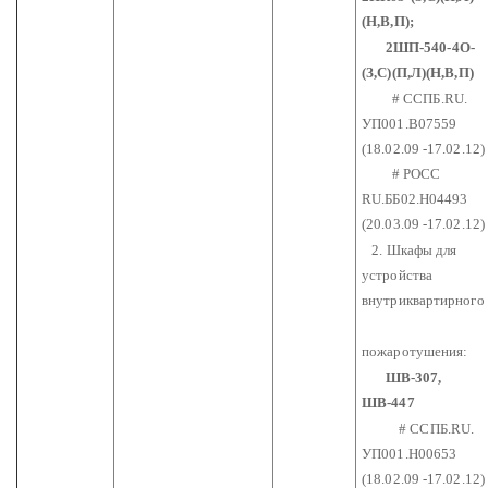
(Н,В,П);
2ШП-540-4О-
(З,С)(П,Л)(Н,В,П)
# ССПБ.RU.
УП001.В07559
(18.02.09 -17.02.12)
# РОСС
RU.ББ02.Н04493
(20.03.09 -17.02.12)
2. Шкафы для
устройства
внутриквартирного
пожаротушения:
ШВ-307,
ШВ-447
# ССПБ.RU.
УП001.Н00653
(18.02.09 -17.02.12)