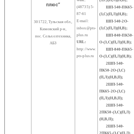
плюс”
(48735) 5-
ШП-540-ПК65-
87-61
(З,С)(П,Л)(Н,В);
E-mail:
ШП-540-2О-
301722, Тульская обл.,
inbox@pts-
(З,С)(П,Л)(Н,В);
Кимовский р-н,
plus.ru
ШП-840-ПК50-
пос. Сельхозтехника,
URL:
О-(З,С)(П,Л)(Н,В);
АБЗ
http://www.
ШП-840-ПК65-
pts-plus.ru
О-(З,С)(П,Л)(Н,В);
2ШП-540-
ПК50-2О-(З,С)
(П,Л)(Н,В,П);
2ШП-540-
ПК65-2О-(З,С)
(П,Л)(Н,В,П);
2ШП-540-
2ПК50-(З,С)(П,Л)
(Н,В,П);
2ШП-540-
2ПК65-(З,С)(П,Л)