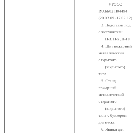
# РОСС
RU.ББ02.Н04494
(20.03.09 -17.02.12)
3. Подставки под
огнетушитель:
П-3, П-5, П-10
4. Щит пожарный
металлический
открытого
(закрытого)
типа
5. Стенд
пожарный
металлический
открытого
(закрытого)
типа с бункером
для песка
6. Ящики для