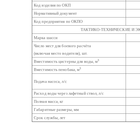
Код изделия по ОКП
Нормативный документ
Код предприятия по ОКПО
ТАКТИКО-ТЕХНИЧЕСКИЕ И 
Марка шасси
Число мест для боевого расчёта
(включая место водителя), шт.
3
Вместимость цистерны для воды, м
3
Вместимость пенобака, м
Подача насоса, л/с
Расход воды через лафетный ствол, л/с
Полная масса, кг
Габаритные размеры, мм
Срок службы, лет