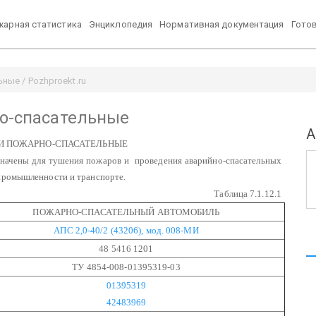
арная статистика
Энциклопедия
Нормативная документация
Гото
ные / Pozhproekt.ru
но-спасательные
А
ЛИ ПОЖАРНО-СПАСАТЕЛЬНЫЕ
начены для тушения пожаров и проведения аварийно-спасательных
 промышленности и транспорте.
Таблица 7.1.12.1
ПОЖАРНО-СПАСАТЕЛЬНЫЙ АВТОМОБИЛЬ
АПС 2,0-40/2 (43206), мод. 008-МИ
48 5416 1201
ТУ 4854-008-01395319-03
01395319
42483969