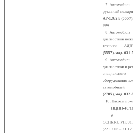
7. Автомобиль
рукавный пожар
АР-1,9/2,8 (5557)
094
8. Автомобиль
диагностики пож
техники
АДПТ
(5557), мод. 031
9. Автомобиль
диагностики и ре
специального
оборудования п
автомобилей
(2705), мод. 032
10. Насосы пож
НЦПН-40/10
#
ССПБ.RU.УП001
(22.12.06 – 21.12