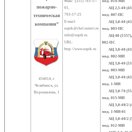
Факс: (351) 793-57-
мод. 014-МИ
пожарно-
01,
АЦ 2,5-40 (433
793-37-25
мод. 007-ПС
техническая
E-mail:
АЦ 3,0-40 (432
компания”
usptk@chel.surnet.ru
мод. 003-ПС
info@usptk.ru
АЦ-40 (5557),
URL:
002-ПС
http://www.usptk.ru
АЦ 3,0-40 (433
мод. 002-МИ
АЦ 3,0-40 (531
мод. 003-МИ
АЦ 3,0-40 (432
454014, г.
мод. 1-МИ
Челябинск,
ул.
АЦ 3,0-70 (555
Ворошилова, 1
мод. 015-МИ
АЦ 3,0-40/2 (4
мод. 1-МИ-01
АЦ 3,0-40/2 (5
мод. 012-МИ