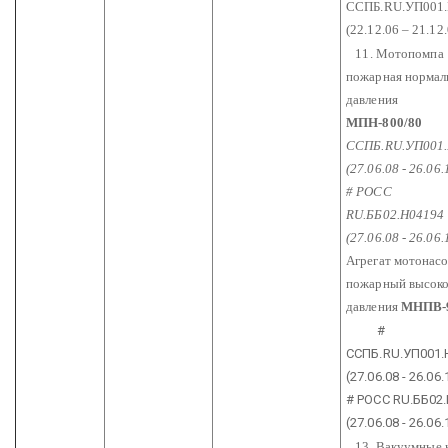
ССПБ.RU.УП001
(22.12.06 – 21.12
11. Мотопомпа
пожарная нормал
давления
МПН-800/80
ССПБ.RU.УП001
(27.06.08 - 26.06.
# РОСС
RU.ББ02.Н04194
(27.06.08 - 26.06.
Агрегат мотонас
пожарный высок
давления
МНПВ-9
#
ССПБ.RU.УП001.
(27.06.08 - 26.06
# РОСС RU.ББ02
(27.06.08 - 26.06.
13. Вакуумные 