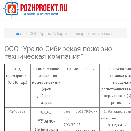
Главная
ООО "Урало-Сибирская пожарно-техническая
компания" / Pozhproekt.ru
ООО "Урало-Сибирская пожарно-
техническая компания"
Код
Наименование
Средства связи
Выпускаема
предприятия
предприятия,
осваиваемая
(ОКПО, др.)
номер лицензии
продукция
(срок
регистрационны
действия),
сертификата (#)
адрес
регистраци
42483969
Тел.: (351) 793-57-
1. Автоцистерн
ООО
01,
пожарные:
“Урало-
793-37-25
АЦ 2,3-40 (531
Сибирская