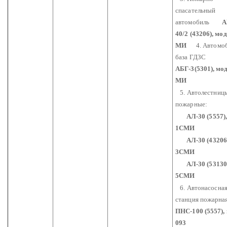
спасательный
автомобиль
АПС
40/2 (43206), мод
МИ
4. Автомо
база ГДЗС
АБГ-3(5301), мод
МИ
5. Автолестниц
пожарные:
АЛ-30 (5557),
1СМИ
АЛ-30 (43206)
3СМИ
АЛ-30 (531300)
5СМИ
6. Автонасосна
станция пожарна
ПНС-100 (5557), 
093