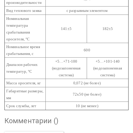
производительности
Вид теплового замка
с разрывным элементом
Номинальная
температура
141±5
182±5
срабатывания
оросителя, °С
Номинальное время
600
срабатывания, с
+5…+71-100
+5…+101-140
Диапазон рабочих
(водозапоненная
(водозапоненная
температур, °С
система)
система)
Масса оросителя, кг
0,072 (не более)
Габаритные размеры,
72х50 (не более)
мм
Срок службы, лет
10 (не менее)
Комментарии (
)