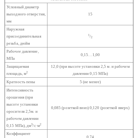
Условный диаметр
выходного отверстия,
15
мм
Наружная
1
присоединительная
/
2
резьба, дюйм
Рабочее давление,
0,15…1,00
МПа
Защищаемая
12,0
(при высоте установки 2,5 м. и рабочем
2
площадь, м
давлении 0,15 МПа)
Кратность пены
5 (не менее)
Интенсивность
орошения (при
высоте установки
0,085 (розеткой вниз)
0,120 (розеткой вверх)
оросителя 2,5м. и
рабочем давлении
3
2
0,15 МПа), дм
/с·м
Коэффициент
0,74