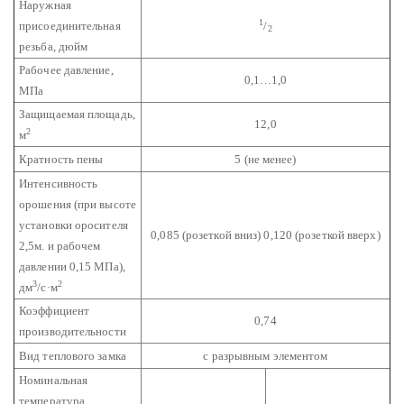
Наружная
1
присоединительная
/
2
резьба, дюйм
Рабочее давление,
0,1…1,0
МПа
Защищаемая площадь,
12,0
2
м
Кратность пены
5 (не менее)
Интенсивность
орошения (при высоте
установки оросителя
0,085 (розеткой вниз)
0,120 (розеткой вверх)
2,5м. и рабочем
давлении 0,15 МПа),
3
2
дм
/с·м
Коэффициент
0,74
производительности
Вид теплового замка
с разрывным элементом
Номинальная
температура