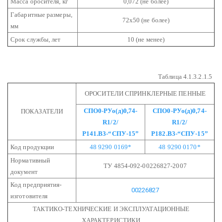
Масса оросителя, кг
0,072 (не более)
Габаритные размеры,
72х50 (не более)
мм
Срок службы, лет
10 (не менее)
Таблица 4.1.3.2.1.5
ОРОСИТЕЛИ СПРИНКЛЕРНЫЕ ПЕННЫЕ
СПО0-РУо(д)0,74-
СПО0-РУо(д)0,74-
ПОКАЗАТЕЛИ
R1/2/
R1/2/
Р141.В3-“СПУ-15”
Р182.В3-“СПУ-15”
Код продукции
48 9290 0169*
48 9290 0170*
Нормативный
ТУ 4854-092-00226827-2007
документ
Код предприятия-
00226827
изготовителя
ТАКТИКО-ТЕХНИЧЕСКИЕ И ЭКСПЛУАТАЦИОННЫЕ
ХАРАКТЕРИСТИКИ