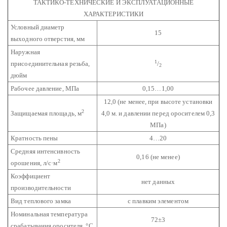
ТАКТИКО-ТЕХНИЧЕСКИЕ И ЭКСПЛУАТАЦИОННЫЕ
ХАРАКТЕРИСТИКИ
Условный диаметр
15
выходного отверстия, мм
Наружная
1
присоединительная резьба,
/
2
дюйм
Рабочее давление, МПа
0,15…1,00
12,0
(не менее, при высоте установки
2
Защищаемая площадь, м
4,0 м. и давлении перед оросителем 0,3
МПа)
Кратность пены
4…20
Средняя интенсивность
0,16 (не менее)
2
орошения, л/с·м
Коэффициент
нет данных
производительности
Вид теплового замка
с плавким элементом
Номинальная температура
72±3
срабатывания оросителя, °С