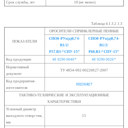
Срок службы, лет
10 (не менее)
Таблица 4.1.3.2.1.3
ОРОСИТЕЛИ СПРИНКЛЕРНЫЕ ПЕННЫЕ
СПО0-РУо(д)0,74-
СПО0-РУо(д)0,74-
ПОКАЗАТЕЛИ
R1/2/
R1/2/
Р57.В3-“СПУ-15”
Р68.В3-“СПУ-15”
Код продукции
48 9290 0040*
48 9290 0026*
Нормативный
ТУ 4854-092-00226827-2007
документ
Код предприятия-
00226827
изготовителя
ТАКТИКО-ТЕХНИЧЕСКИЕ И ЭКСПЛУАТАЦИОННЫЕ
ХАРАКТЕРИСТИКИ
Условный диаметр
выходного отверстия,
15
мм