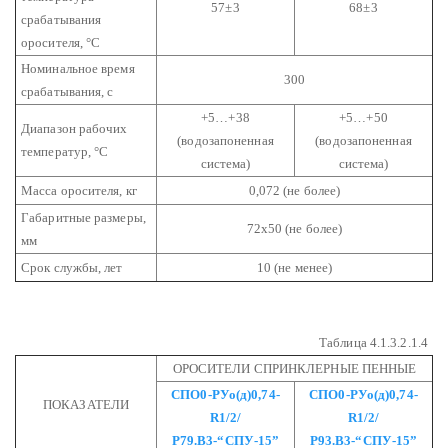
57±3
68±3
срабатывания
оросителя, °С
Номинальное время
300
срабатывания, с
+5…+38
+5…+50
Диапазон рабочих
(водозапоненная
(водозапоненная
температур, °С
система)
система)
Масса оросителя, кг
0,072 (не более)
Габаритные размеры,
72х50 (не более)
мм
Срок службы, лет
10 (не менее)
Таблица 4.1.3.2.1.4
ОРОСИТЕЛИ СПРИНКЛЕРНЫЕ ПЕННЫЕ
СПО0-РУо(д)0,74-
СПО0-РУо(д)0,74-
ПОКАЗАТЕЛИ
R1/2/
R1/2/
Р79.В3-“СПУ-15”
Р93.В3-“СПУ-15”