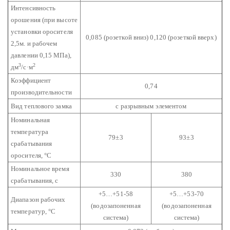
Интенсивность
орошения (при высоте
установки оросителя
0,085 (розеткой вниз)
0,120 (розеткой вверх)
2,5м. и рабочем
давлении 0,15 МПа),
3
2
дм
/с·м
Коэффициент
0,74
производительности
Вид теплового замка
с разрывным элементом
Номинальная
температура
79±3
93±3
срабатывания
оросителя, °С
Номинальное время
330
380
срабатывания, с
+5…+51-58
+5…+53-70
Диапазон рабочих
(водозапоненная
(водозапоненная
температур, °С
система)
система)