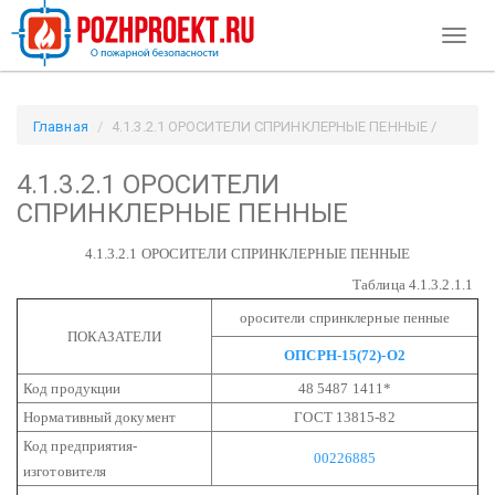
Toggl
naviga
Главная
4.1.3.2.1 ОРОСИТЕЛИ СПРИНКЛЕРНЫЕ ПЕННЫЕ /
Pozhproekt.ru
4.1.3.2.1 ОРОСИТЕЛИ
СПРИНКЛЕРНЫЕ ПЕННЫЕ
4.1.3.2.1 ОРОСИТЕЛИ СПРИНКЛЕРНЫЕ ПЕННЫЕ
Таблица 4.1.3.2.1.1
оросители спринклерные пенные
ПОКАЗАТЕЛИ
ОПСРН-15(72)-О2
Код продукции
48 5487 1411*
Нормативный документ
ГОСТ 13815-82
Код предприятия-
00226885
изготовителя