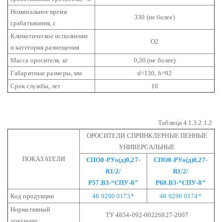
Номинальное время
330 (не более)
срабатывания, с
Климатическое исполнение
О2
и категория размещения
Масса оросителя, кг
0,30 (не более)
Габаритные размеры, мм
d=130, h=92
Срок службы, лет
10
Таблица 4.1.3.2.1.2
ОРОСИТЕЛИ СПРИНКЛЕРНЫЕ ПЕННЫЕ
УНИВЕРСАЛЬНЫЕ
ПОКАЗАТЕЛИ
СПО0-РУо(д)0,27-
СПО0-РУо(д)0,27-
R1/2/
R1/2/
Р57.В3-“СПУ-8”
Р68.В3-“СПУ-8”
Код продукции
48 9290 0173*
48 9290 0174*
Нормативный
ТУ 4854-092-00226827-2007
документ