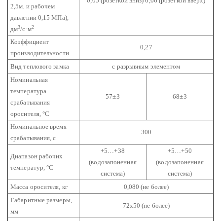
0,05 (розеткой вниз)
0,06 (розеткой вверх)
2,5м. и рабочем
давлении 0,15 МПа),
3
2
дм
/с·м
Коэффициент
0,27
производительности
Вид теплового замка
с разрывным элементом
Номинальная
температура
57±3
68±3
срабатывания
оросителя, °С
Номинальное время
300
срабатывания, с
+5…+38
+5…+50
Диапазон рабочих
(водозапоненная
(водозапоненная
температур, °С
система)
система)
Масса оросителя, кг
0,080 (не более)
Габаритные размеры,
72х50 (не более)
мм