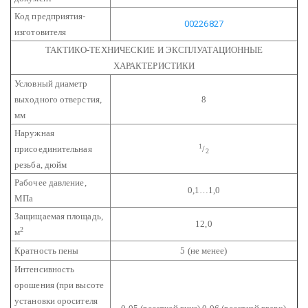
Код предприятия-
00226827
изготовителя
ТАКТИКО-ТЕХНИЧЕСКИЕ И ЭКСПЛУАТАЦИОННЫЕ
ХАРАКТЕРИСТИКИ
Условный диаметр
выходного отверстия,
8
мм
Наружная
1
присоединительная
/
2
резьба, дюйм
Рабочее давление,
0,1…1,0
МПа
Защищаемая площадь,
12,0
2
м
Кратность пены
5 (не менее)
Интенсивность
орошения (при высоте
установки оросителя