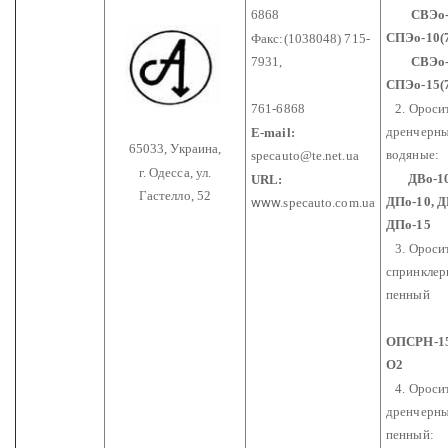
6868
СВЭо-1
СПЭо-10(7
Факс:(1038048) 715-
7931,
СВЭо-15
СПЭо-15(
761-6868
2. Ороси
дренчерн
E-mail:
65033, Украина,
водяные:
specauto@te.net.ua
г. Одесса, ул.
ДВо-1
URL:
Гастелло, 52
ДПо-10, Д
www.
specauto.com.ua
ДПо-15
3. Ороси
спринкле
пенный
ОПСРН-15
О2
4. Ороси
дренчерн
пенный: