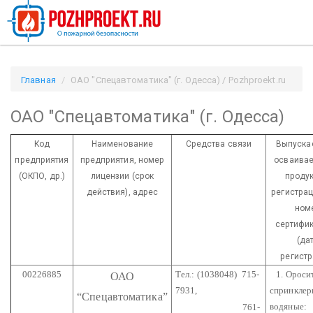
Главная
ОАО "Спецавтоматика" (г. Одесса) / Pozhproekt.ru
ОАО "Спецавтоматика" (г. Одесса)
Код
Наименование
Средства связи
Выпуска
предприятия
предприятия,
номер
осваивае
(ОКПО, др.)
лицензии
(срок
продук
действия), адрес
регистра
ном
сертифик
(да
регистр
00226885
Тел.: (1038048) 715-
1. Ороси
ОАО
7931,
спринклер
“Спецавтоматика”
водяные:
761-