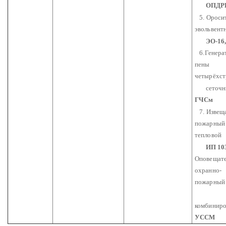
ОПДРН
5. Ороси
эвольвент
ЭО-16
6.Генера
пены
четырёхс
сеточн
ГЧСм
7. Извещ
пожарный
тепловой
ИП 103
Оповещат
охранно-
пожарный
комбинир
УССМ