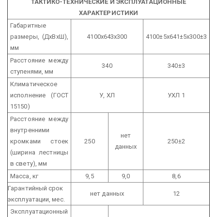
ТАКТИКО-ТЕХНИЧЕСКИЕ И ЭКСПЛУАТАЦИОННЫЕ
ХАРАКТЕРИСТИКИ
Габаритные
размеры, (ДхВхШ),
4100х643х300
4100±5х641±5х300±3
мм
Расстояние между
340
340±3
ступенями, мм
Климатическое
исполнение (ГОСТ
У, ХЛ
УХЛ 1
15150)
Расстояние между
внутренними
нет
кромками стоек
250
250±2
данных
(ширина лестницы
в свету), мм
Масса, кг
9,5
9,0
8,6
Гарантийный срок
нет данных
12
эксплуатации, мес.
Эксплуатационный