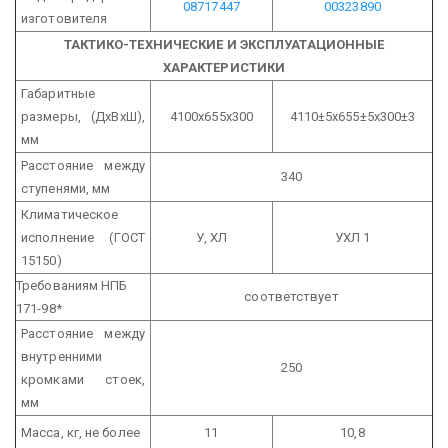
08717447
00323890
изготовителя
ТАКТИКО-ТЕХНИЧЕСКИЕ И ЭКСПЛУАТАЦИОННЫЕ
ХАРАКТЕРИСТИКИ
Габаритные
размеры, (ДхВхШ),
4100х655х300
4110±5х655±5х300±3
мм
Расстояние между
340
ступенями, мм
Климатическое
исполнение (ГОСТ
У, ХЛ
УХЛ 1
15150)
Требованиям НПБ
соответствует
171-98*
Расстояние между
внутренними
250
кромками стоек,
мм
Масса, кг, не более
11
10,8