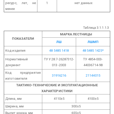
ресурс, лет, не
1
нет данных
менее
Таблица 3.1.1.1.3
МАРКА ЛЕСТНИЦЫ
ПОКАЗАТЕЛИ
ЛШ
ЛШМП
Код изделия
48 5485 1418
48 5485 1425*
Нормативный
ТУ У 28.7-26287312-
ТУ 4854-003-
документ
013 -2003
44036714-98
Код предприятия
31916216
21144015
изготовителя
ТАКТИКО-ТЕХНИЧЕСКИЕ И ЭКСПЛУАТАЦИОННЫЕ
ХАРАКТЕРИСТИКИ
Длина, мм
4110±5
4100±5
Ширина, мм
300±5
Вылет крюка, мм
655±5