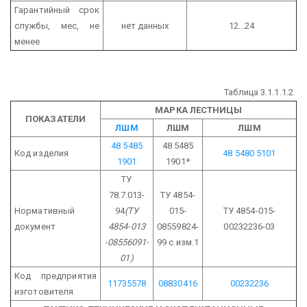
Гарантийный срок
службы, мес, не
нет данных
12...24
менее
Таблица 3.1.1.1.2
МАРКА ЛЕСТНИЦЫ
ПОКАЗАТЕЛИ
ЛШМ
ЛШМ
ЛШМ
48 5485
48 5485
Код изделия
48 5480 5101
1901
1901*
ТУ
78.7.013-
ТУ 4854-
Нормативный
94
(ТУ
015-
ТУ 4854-015-
документ
4854-013
08559824-
00232236-03
-08556091-
99 с изм.1
01)
Код предприятия
11735578
08830416
00232236
изготовителя