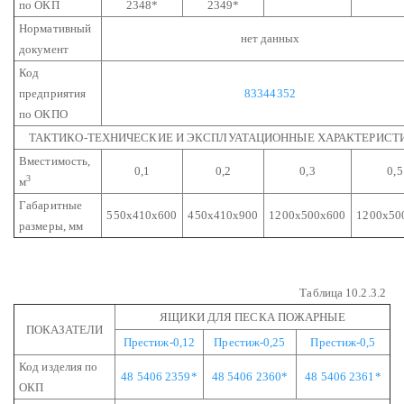
по ОКП
2348*
2349*
Нормативный
нет данных
документ
Код
предприятия
83344352
по ОКПО
ТАКТИКО-ТЕХНИЧЕСКИЕ И ЭКСПЛУАТАЦИОННЫЕ ХАРАКТЕРИСТ
Вместимость,
0,1
0,2
0,3
0,5
3
м
Габаритные
550х410х600
450х410х900
1200х500х600
1200х50
размеры, мм
Таблица 10.2.3.2
ЯЩИКИ ДЛЯ ПЕСКА ПОЖАРНЫЕ
ПОКАЗАТЕЛИ
Престиж-0,12
Престиж-0,25
Престиж-0,5
Код изделия по
48 5406 2359*
48 5406 2360*
48 5406 2361*
ОКП