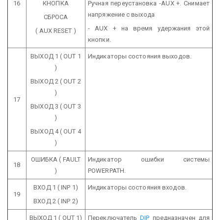
16
КНОПКА
Ручная переустановка -AUX +. Снимает
напряжение с выхода
СБРОСА
- AUX + на время удержания этой
( AUX RESET )
кнопки.
ВЫХОД 1
( OUT 1
Индикаторы состояния выходов.
)
ВЫХОД 2
( OUT 2
)
17
ВЫХОД 3
( OUT 3
)
ВЫХОД 4
( OUT 4
)
ОШИБКА
( FAULT
Индикатор ошибки системы
18
)
POWERPATH.
ВХОД 1
( INP 1)
Индикаторы состояния входов.
19
ВХОД 2
( INP 2)
ВЫХОД 1
( OUT 1)
Переключатель
DIP
предназначен для