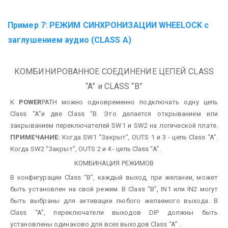
Пример 7: РЕЖИМ СИНХРОНИЗАЦИИ WHEELOCK
с
заглушением аудио (CLASS A)
КОМБИНИРОВАННОЕ СОЕДИНЕНИЕ ЦЕПЕЙ CLASS
“A” и CLASS “B”
К
POWER
PATH можно одновременно подключать одну цепь
Class “A”и две Class “B. Это делается открыванием или
закрыванием переключателей SW1 и SW2 на логической плате.
ПРИМЕЧАНИЕ:
Когда SW1 “Закрыт”, OUTS 1 и 3 - цепь Class “A”.
Когда SW2 “Закрыт”, OUTS 2 и 4 - цепь Class “A”.
КОМБИНАЦИЯ РЕЖИМОВ
В конфигурации Class “B”, каждый выход, при желании, может
быть установлен на свой режим.
В Class “B”, IN1 или IN2 могут
быть выбраны для активации любого желаемого выхода.
В
Class “A”, переключатели выходов DIP должны быть
установлены одинаково для всех выходов Class “A” .