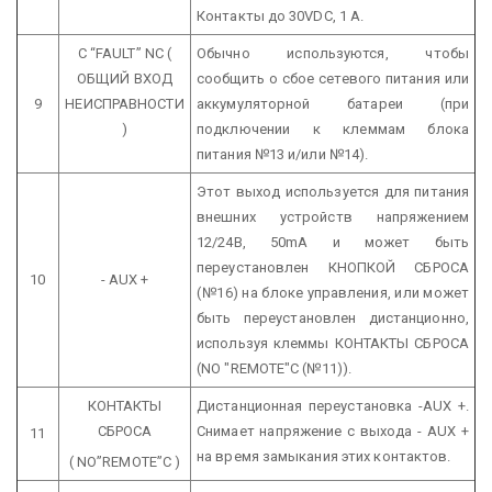
Контакты до 30VDC, 1 А.
C “FAULT” NC
(
Обычно используются, чтобы
ОБЩИЙ ВХОД
сообщить о сбое сетевого питания или
9
НЕИСПРАВНОСТИ
аккумуляторной батареи (при
)
подключении к клеммам блока
питания №13 и/или №14).
Этот выход используется для питания
внешних устройств напряжением
12/24В, 50mA и может быть
переустановлен КНОПКОЙ СБРОСА
10
- AUX +
(№16) на блоке управления, или может
быть переустановлен дистанционно,
используя клеммы КОНТАКТЫ СБРОСА
(NO "REMOTE"C (№11)).
КОНТАКТЫ
Дистанционная переустановка -AUX +.
СБРОСА
Снимает напряжение с выхода - AUX +
11
на время замыкания этих контактов.
( NO”REMOTE”C )