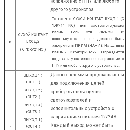
напряжение с ППУ или любого
другого устройства.
То же, что СУХОЙ КОНТАКТ ВХОД 1 (C
“DRY1” NC) для соответствующих
клемм. Если эти клеммы не
СУХОЙ
КОНТАКТ
используются, то они должны быть
ВХОД 2
6
закорочены.
ПРИМЕЧАНИЕ
: На данные
( C “DRY2” NC )
клеммы категорически запрещается
подавать управляющее напряжение с
ППУ или любого другого устройства.
Данные клеммы предназначены
ВЫХОД 1
(
+OUT1- )
для подключения цепей
ВЫХОД 2
(
приборов оповещения,
+OUT2- )
светоуказателей и
ВЫХОД 3
(
исполнительных устройств с
+OUT3- )
напряжением питания 12/24В.
ВЫХОД 4
(
Каждый выход может быть
+OUT4- )
7