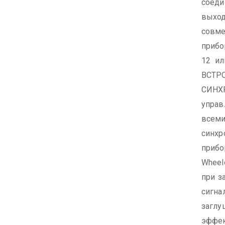
сое
выход
совм
приб
12 ил
ВСТ
СИНХ
управ
всем
синх
прибо
Wheel
при з
сиг
заглу
эффе