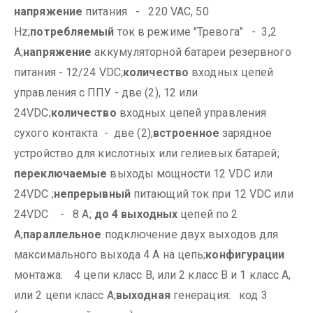
напряжение
питания - 220 VAC, 50
Hz;
потребляемый
ток в режиме "Тревога" - 3,2
A;
напряжение
аккумуляторной батареи резервного
питания - 12/24 VDC;
количество
входных цепей
управления с ППУ - две (2), 12 или
24VDC;
количество
входных цепей управления
сухого контакта - две (2);
встроенное
зарядное
устройство для кислотных или гелиевых батарей;
переключаемые
выходы мощности 12 VDC или
24VDC ;
непрерывный
питающий ток при 12 VDC или
24VDC - 8 А;
до 4 выходных
цепей по 2
А;
параллельное
подключение двух выходов для
максимального выхода 4 A на цепь;
конфигурации
монтажа: 4 цепи класс В, или 2 класс В и 1 класс А,
или 2 цепи класс А;
выходная
генерация: код 3