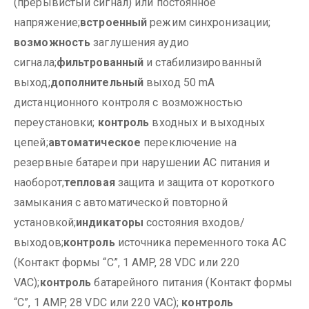
(прерывистый сигнал) или постоянное
напряжение;
встроенный
режим синхронизации;
возможность
заглушения аудио
сигнала;
фильтрованный
и стабилизированный
выход;
дополнительный
выход 50 mA
дистанционного контроля с возможностью
переустановки;
контроль
входных и выходных
цепей;
автоматическое
переключение на
резервные батареи при нарушении AC питания и
наоборот;
тепловая
защита и защита от короткого
замыкания с автоматической повторной
установкой;
индикаторы
состояния входов/
выходов;
контроль
источника переменного тока AC
(Контакт формы “C”, 1 AMP, 28 VDC или 220
VAC);
контроль
батарейного питания (Контакт формы
“C”, 1 AMP, 28 VDC или 220 VAC);
контроль