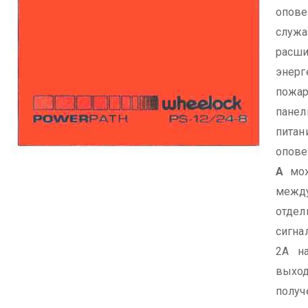
опове
сл
расши
энерг
пожар
пане
питан
опове
А
мож
меж
отде
сигн
2А на
выхо
полу