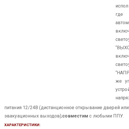
испол
где
автом
вклю
свето
“ВЫХ
вклю
свето
“НАП
же у
уст
напр
питания 12/24В (дистанционное открывание дверей или
эвакуационных выходов);
совместим
с любыми ППУ.
ХАРАКТЕРИСТИКИ: