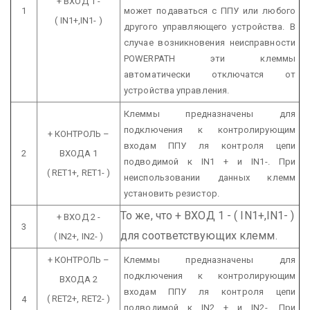
+ ВХОД 1 -
1
может подаваться с ППУ или любого
( IN1+,IN1- )
другого управляющего устройства. В
случае возникновения неисправности
POWERPATH эти клеммы
автоматически отключатся от
устройства управления.
Клеммы предназначены для
подключения к контролирующим
+ КОНТРОЛЬ –
входам ППУ ля контроля цепи
2
ВХОДА 1
подводимой к IN1 + и IN1-.
При
( RET1+, RET1- )
неиспользовании данных клемм
установить резистор.
То же, что + ВХОД 1 - ( IN1+,IN1- )
+ ВХОД 2 -
3
для соответствующих клемм.
( IN2+, IN2- )
+ КОНТРОЛЬ –
Клеммы предназначены для
подключения к контролирующим
ВХОДА 2
входам ППУ ля контроля цепи
( RET2+, RET2- )
4
подводимой к IN2 + и IN2-.
При