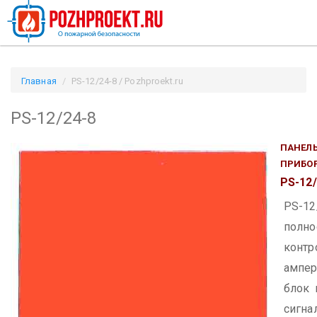
Главная
PS-12/24-8 / Pozhproekt.ru
PS-12/24-8
ПАНЕЛЬ
ПРИБО
PS-12/
PS-
полно
кон
ампе
блок 
сигна