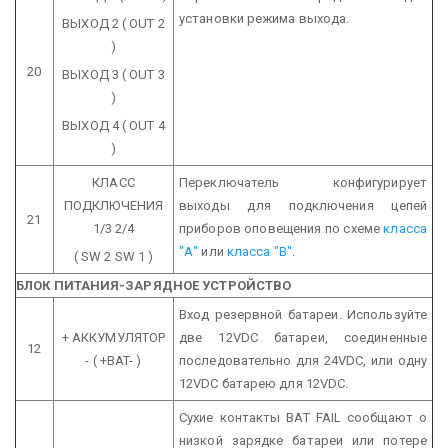
установки режима выхода.
ВЫХОД 2
( OUT 2
)
20
ВЫХОД 3
( OUT 3
)
ВЫХОД 4
( OUT 4
)
КЛАСС
Переключатель конфигурирует
ПОДКЛЮЧЕНИЯ
выходы для подключения цепей
21
1/3 2/4
приборов оповещения по схеме
класса
"А"
или
класса "B"
.
( SW 2 SW 1 )
БЛОК ПИТАНИЯ-ЗАРЯДНОЕ УСТРОЙСТВО
Вход резервной батареи. Используйте
+ АККУМУЛЯТОР
две 12VDC батареи, соединенные
12
-
( +BAT- )
последовательно для 24VDC, или одну
12VDC батарею для 12VDC.
Сухие контакты BAT FAIL сообщают о
низкой зарядке батареи или потере