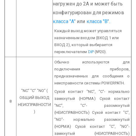
нагружен до 2А и может быть
конфигурирован для режимов
класса "А"
или
класса "B"
.
Каждый выход может управляться
назначенным входом (ВХОД 1 или
ВХОД 2), который выбирается
переключателем
DIP
(№20).
Обычно используются для
подключения приборов,
предназначенных для сообщения о
неисправности системы POWERPATH.
"NC" "C" "NO"
(
Сухой контакт "NC", "C"- нормально
ОБЩИЙ ВЫХОД
замкнутый (НОРМА)
Сухой контакт
8
НЕИСПРАВНОСТИ
"NC", "C"- разомкнутый
)
(НЕИСПРАВНОСТЬ)
Сухой контакт "C",
"NO"- нормально разомкнутый
(НОРМА)
Сухой контакт "C", "NO"-
замкнутый (НЕИСПРАВНОСТЬ)