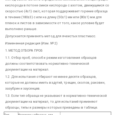
кислорода в потоке смеси кислорода с азотом, движущемся со
скоростью (4±1) см/с, которая поддерживает горение образца
в течение (180±3) с или на длину (50±1) мм или (80±1) мм для
пленок и листов в зависимости от того, какое условие будет
выполнено раньше.
Допускается применять метод для ячеистых пластмасс.
Измененная редакция (Изм. № 2)
1. МЕТОД ОТБОРА ПРОБ
1.1. Отбор проб, способ и режим изготовления образцов
должны соответствовать нормативно-технической
документации на материал.
1.2. Для испытания отбирают не менее десяти образцов,
которые не должны иметь вздутий, трещин, сколов, раковин,
зазубрин и заусенцев.
1.3. Если тип образца не указывают в нормативно-технической
документации на материал, то для испытаний применяют
образцы, типы и размеры которых приведены в таблице.
Тип
Размеры образца, мм