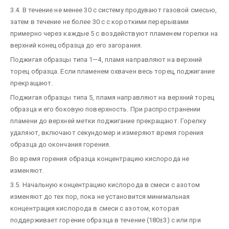
3.4. В течение не менее 30 с систему продувают газовой смесью,
затем в течение не более 30 с с короткими перерывами
примерно через каждые 5 с воздействуют пламенем горелки на
верхний конец образца до его загорания.
Поджигая образцы типа 1—4, пламя направляют на верхний
торец образца. Если пламенем охвачен весь торец, поджигание
прекращают.
Поджигая образцы типа 5, пламя направляют на верхний торец
образца и его боковую поверхность. При распространении
пламени до верхней метки поджигание прекращают. Горелку
удаляют, включают секундомер и измеряют время горения
образца до окончания горения.
Во время горения образца концентрацию кислорода не
изменяют.
3.5. Начальную концентрацию кислорода в смеси с азотом
изменяют до тех пор, пока не установится минимальная
концентрация кислорода в смеси с азотом, которая
поддерживает горение образца в течение (180±3) с или при