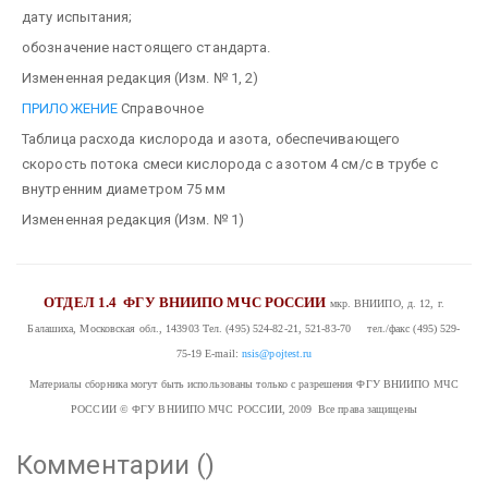
дату испытания;
обозначение настоящего стандарта.
Измененная редакция (Изм. № 1, 2)
ПРИЛОЖЕНИЕ
Справочное
Таблица расхода кислорода и азота, обеспечивающего
скорость потока смеси кислорода с азотом 4 см/с в трубе с
внутренним диаметром 75 мм
Измененная редакция (Изм. № 1)
ОТДЕЛ 1.4
ФГУ ВНИИПО МЧС РОССИИ
мкр. ВНИИПО, д. 12, г.
Балашиха, Московская обл., 143903
Тел. (495) 524-82-21, 521-83-70 тел./факс (495) 529-
75-19
E-mail:
nsis@pojtest.ru
Материалы сборника могут быть использованы только с разрешения ФГУ ВНИИПО МЧС
РОССИИ
© ФГУ ВНИИПО МЧС РОССИИ, 2009 Все права защищены
Комментарии (
)