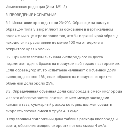
Измененная редакция (Изм. №1, 2)
3. ПРОВЕДЕНИЕ ИСПЫТАНИЯ
3.1. Испытание проводят при 23±2°С. Образец или рамку с
образцом типа 5 закрепляют за основание в вертикальном
положении в центре колонки так, чтобы верхний край образца
находился на расстоянии не менее 100 мм от верхнего
открытого края колонки.
3.2. При неизвестном значении кислородного индекса
поджигают один образец на воздухе и наблюдают за горением.
Если образец горит, то испытание начинают с объемной доли
кислорода около 18%, если образец на воздухе не горит—с
объемной доли около 25%.
3.3. Определенная объемная доля кислорода в смеси кислорода
и азота обеспечивается соотношением между расходами
каждого газа, суммарный расход которых должен создать
скорость потока смеси в трубе 4±1 см/с.
В справочном приложении дана таблица расхода кислорода и
азота, обеспечивающего скорость потока смеси 4 см/с.