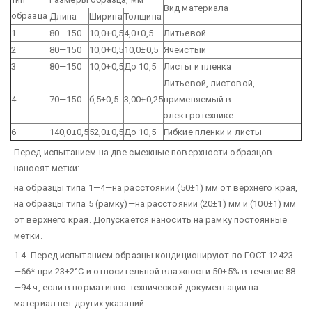
Вид материала
образца
Длина
Ширина
Толщина
1
80—150
10,0+0,5
4,0±0,5
Литьевой
2
80—150
10,0+0,5
10,0±0,5
Ячеистый
3
80—150
10,0+0,5
До 10,5
Листы и пленка
Литьевой, листовой,
4
70—150
б,5±0,5
3,00+0,25
применяемый в
электротехнике
6
140,0±0,5
52,0±0,5
До 10,5
Гибкие пленки и листы
Перед испытанием на две смежные поверхности образцов
наносят метки:
на образцы типа 1—4—на расстоянии (50±1) мм от верхнего края,
на образцы типа 5 (рамку)—на расстоянии (20±1) мм и (100±1) мм
от верхнего края. Допускается наносить на рамку постоянные
метки.
1.4. Перед испытанием образцы кондиционируют по ГОСТ 12423
—66* при 23±2°С и относительной влажности 50±5% в течение 88
—94 ч, если в нормативно-технической документации на
материал нет других указаний.