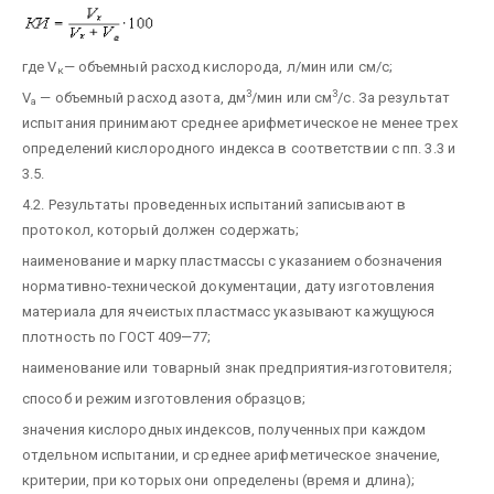
где V
— объемный расход кислорода, л/мин или см/с;
к
3
3
V
— объемный расход азота, дм
/мин или см
/с. За результат
a
испытания принимают среднее арифметическое не менее трех
определений кислородного индекса в соответствии с пп. 3.3 и
3.5.
4.2. Результаты проведенных испытаний записывают в
протокол, который должен содержать;
наименование и марку пластмассы с указанием обозначения
нормативно-технической документации, дату изготовления
материала для ячеистых пластмасс указывают кажущуюся
плотность по ГОСТ 409—77;
наименование или товарный знак предприятия-изготовителя;
способ и режим изготовления образцов;
значения кислородных индексов, полученных при каждом
отдельном испытании, и среднее арифметическое значение,
критерии, при которых они определены (время и длина);