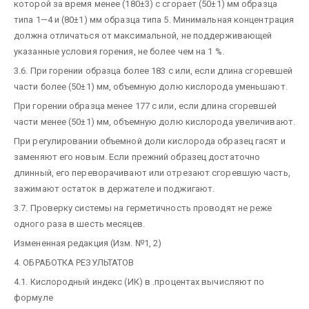
которой за время менее (180±3) с сгорает (50±1) мм образца
типа 1—4 и (80±1) мм образца типа 5. Минимальная концентрация
должна отличаться от максимальной, не поддерживающей
указанные условия горения, не более чем на 1 %.
3.6. При горении образца более 183 с или, если длина сгоревшей
части более (50±1) мм, объемную долю кислорода уменьшают.
При горении образца менее 177 с или, если длина сгоревшей
части менее (50±1) мм, объемную долю кислорода увеличивают.
При регулировании объемной доли кислорода образец гасят и
заменяют его новым. Если прежний образец достаточно
длинный, его переворачивают или отрезают сгоревшую часть,
зажимают остаток в держателе и поджигают.
3.7. Проверку системы на герметичность проводят не реже
одного раза в шесть месяцев.
Измененная редакция (Изм. №1, 2)
4. ОБРАБОТКА РЕЗУЛЬТАТОВ
4.1. Кислородный индекс (ИК) в .процентах вычисляют по
формуле