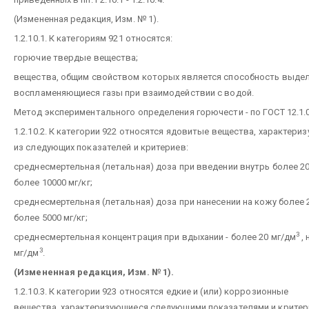
(Измененная редакция, Изм. № 1).
1.2.10.1. К категориям 921 относятся:
горючие твердые вещества;
вещества, общим свойством которых является способность выде
воспламеняющиеся газы при взаимодействии с водой.
Метод экспериментального определения горючести - по ГОСТ 12.1.0
1.2.10.2. К категории 922 относятся ядовитые вещества, характер
из следующих показателей и критериев:
среднесмертельная (летальная) доза при введении внутрь более 200
более 10000 мг/кг;
среднесмертельная (летальная) доза при нанесении на кожу более 25
более 5000 мг/кг;
3
среднесмертельная концентрация при вдыхании - более 20 мг/дм
, 
3
мг/дм
.
(Измененная редакция, Изм. № 1).
1.2.10.3. К категории 923 относятся едкие и (или) коррозионные
вещества,.характеризующиеся следующими показателями и критер