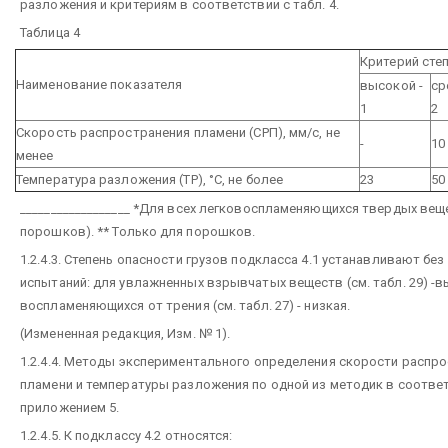
разложения и критериям в соответствии с табл. 4.
Таблица 4
Критерий сте
Наименование показателя
высокой -
ср
1
2
Скорость распространения пламени (СРП), мм/с, не
-
10
менее
Температура разложения (ТР), °С, не более
23
50
__________________
*Для всех легковоспламеняющихся твердых вещ
порошков).
** Только для порошков.
1.2.4.3. Степень опасности грузов подкласса 4.1 устанавливают бе
испытаний: для увлажненных взрывчатых веществ (см. табл. 29) -в
воспламеняющихся от трения (см. табл. 27) - низкая.
(Измененная редакция, Изм. № 1).
1.2.4.4. Методы экспериментального определения скорости распр
пламени и температуры разложения по одной из методик в соответ
приложением 5.
1.2.4.5. К подклассу 4.2 относятся: