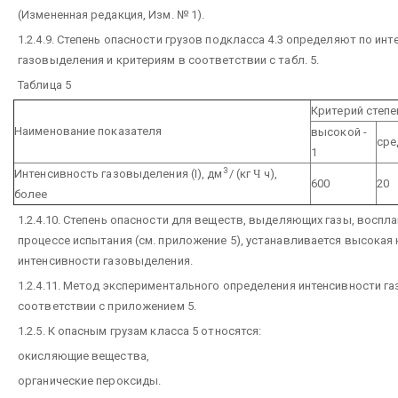
(Измененная редакция, Изм. № 1).
1.2.4.9. Степень опасности грузов подкласса 4.3 определяют по ин
газовыделения и критериям в соответствии с табл. 5.
Таблица 5
Критерий степе
Наименование показателя
высокой -
сре
1
3
Интенсивность газовыделения (I), дм
/ (кг
Ч
ч),
600
20
более
1.2.4.10. Степень опасности для веществ, выделяющих газы, восп
процессе испытания (см. приложение 5), устанавливается высокая
интенсивности газовыделения.
1.2.4.11. Метод экспериментального определения интенсивности г
соответствии с приложением 5.
1.2.5. К опасным грузам класса 5 относятся:
окисляющие вещества,
органические пероксиды.