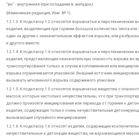
”вн” - внутренняя (при попадании в желудок).
(Измененная редакция, Изм. № 1).
1.2.1.3. К подклассу 1.2 относятся взрывчатые и пиротехнические 
изделия, выделяющие при горении большое количество тепла или
один за другим с незначительным эффектом взрыва, или разбрасыв
и другого вместе.
1.2.1.4. К подклассу 1.4 относятся взрывчатые и пиротехнические 
изделия, представляющие незначительную опасность взрыва во в
транспортирования только в случае воспламенения или иницииров
взрыва ограничивается упаковкой. Внешний источник инициирован
вызывать мгновенного взрыва содержимого упаковки.
1.2.1.5. К подклассу 1.5 относятся взрывчатые вещества с опасно
массой, которые настолько нечувствительны, что при транспорти
должно произойти инициирования или перехода от горения к детон
изделия, содержащие только очень нечувствительная детонирующ
вызывающие случайного инициирования.
1.2.1.6. К подклассу 1.6 относят изделия, содержащие исключитель
нечувствительные к детонации вещества, не взрывающиеся массо