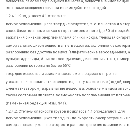
вещества, самовозгорающиеся вещества, вещества, выделяющие
воспламеняющиеся газы при взаимодействии с водой.
1.2.4.1. К подклассу 4.1 относятся:
легковоспламеняющиеся твердые вещества, т. е. вещества и мате
способные воспламеняться от кратковременного (до 30 с) воздей
зажигания с низкой энергией (пламя спички, искра, тлеющая сигарета 
саморазлагающиеся вещества, т.е. вещества, склонные к экзотер
разложению без доступа воздуха (алифатические азосоединения, 
сульфогидразиды, А-нитрозосоединения, диазосоли и т. п.), темпе
разложения которых не более 65°С;
твердые вещества и изделия, воспламеняющиеся от трения;
увлажненные взрывчатые вещества, т. е. увлажненные (водой, сп
флегматизатором) взрывчатые вещества, основным видом опасно
таком состоянии является возможность воспламенения от источни
(Измененная редакция, Изм. № 1).
1.2.4.2. Степень опасности грузов подкласса 4.1 определяют: для
легковоспламеняющихся твердых - по скорости распространения 
саморазлагающихся - по скорости распространения пламени или т