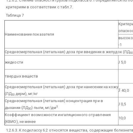
1.2.6.2. Степень опасности грузов подкласса 6.1 определяется по п
критериям в соответствии с табл.7.
Таблица 7
Критери
опасно
Наименование показателя
высоко
-1
Среднесмертельная (летальная) доза при введении в желудок (ЛД
50
жидкости
Ј
5,0
твердых веществ
Среднесмертельная (летальная) доза при нанесении на кожу
Ј
40,0
(ЛД
дерм), мг/кг
50
Среднесмертельная (летальная) концентрация при в
Ј
0,5
3
дыхании (ЛД
) пыли, мг/дм
50
Коэффициент возможности ингаляционного отравления
10,0
(КВИО), не менее
1.2.6.3. К подклассу 6.2 относятся вещества, содержащие болезне