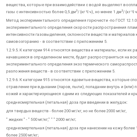
вещества, которые при взаимодействии с водой выделяют восп
3
3
газы с интенсивностью более 0,5 дм
/ (кг
Ч
ч), но менее 1 дм
/ (кг
Ч
ч
Метод экспериментального определения горючести -по ГОСТ 12.1.0
экспериментального определения скорости распространения плам
интенсивности газовыделения, склонности веществ и материалов 
самовозгоранию - в соответствии с приложением 5.
1.2.9.5. К категории 914 относятся вещества и материалы, если их 
начавшееся в определенном месте, будет распространяться на вс
экспериментального определения экзотермического самораспро
разложения веществ - в соответствии с приложением 5.
1.2.9.6. К категории 915 относятся ядовитые вещества, которые с
отравление при вдыхании (паров, пыли), попадании внутрь и (или) п
кожей и характеризующиеся одним из следующих показателей и кр
среднесмертельная (летальная) доза при введении в желудок:
для твердых веществ - более 200 мг/кг, но не более 2000 мг/кг,
" жидких " - " 500 мг/кг," " " 2000 мг/кг;
среднесмертельная (летальная) доза при нанесении на кожу более 10
более 2500 мг/кг;