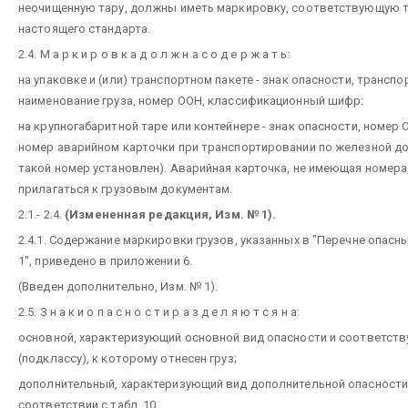
неочищенную тару, должны иметь маркировку, соответствующую 
настоящего стандарта.
2.4. M a p к и р о в к а д о л ж н а с о д е р ж а т ь:
на упаковке и (или) транспортном пакете - знак опасности, транспо
наименование груза, номер ООН, классификационный шифр:
на крупногабаритной таре или контейнере - знак опасности, номер 
номер аварийном карточки при транспортировании по железной до
такой номер установлен). Аварийная карточка, не имеющая номера
прилагаться к грузовым документам.
2.1.- 2.4.
(Измененная редакция, Изм. № 1).
2.4.1. Содержание маркировки грузов, указанных в "Перечне опасн
1", приведено в приложении 6.
(Введен дополнительно, Изм. № 1).
2.5. З н а к и о п а с н о с т и р а з д е л я ю т с я н а:
основной, характеризующий основной вид опасности и соответст
(подклассу), к которому отнесен груз;
дополнительный, характеризующий вид дополнительной опасности
соответствии с табл. 10.