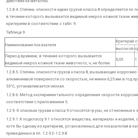
действие на металлы.
1.2.8.4. Степень опасности едких грузов класса 8 определяется по 
в течение которого вызывается видимый некроз кожной ткани жив
критериям в соответствии с табл. 9.
Таблица 9
Критерий с
Наименование показателя
высокой-
с
Период времени, в течение которого вызывается
0,05
1
видимый некроз кожной ткани животного, ч, не более
1.2.8.5. Степень опасности грузов класса 8, вызывающих коррозию
алюминиевой поверхности со скоростью, не менее 6,25 мм в год п
55°С, устанавливается низкая.
1.2.8.6. Метод экспериментального определения скорости коррозии
соответствии с приложением 5.
1.2.9. К опасным грузам класса 9 относятся грузы, не отнесенные к 
1.2.9.1. К подклассу 9.1 относятся вещества, материалы и изделия
хотя бы одному из критериев, установленных.для показателей в ка
приведенных в пп. 1.2.9.2-1.2.9.8.