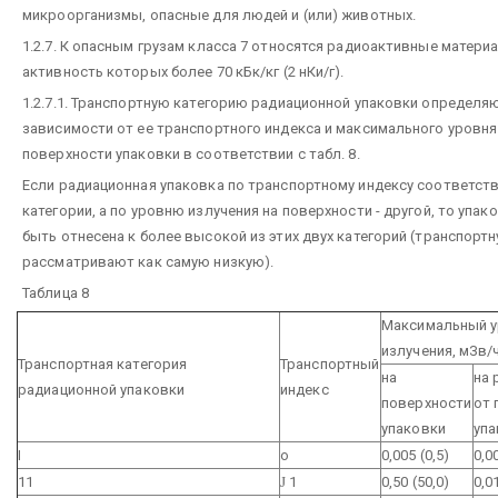
микроорганизмы, опасные для людей и (или) животных.
1.2.7. К опасным грузам класса 7 относятся радиоактивные матери
активность которых более 70 кБк/кг (2 нКи/г).
1.2.7.1. Транспортную категорию радиационной упаковки определя
зависимости от ее транспортного индекса и максимального уровня
поверхности упаковки в соответствии с табл. 8.
Если радиационная упаковка по транспортному индексу соответст
категории, а по уровню излучения на поверхности - другой, то упа
быть отнесена к более высокой из этих двух категорий (транспорт
рассматривают как самую низкую).
Таблица 8
Максимальный у
излучения, мЗв/ч
Транспортная категория
Транспортный
на
на 
радиационной упаковки
индекс
поверхности
от 
упаковки
упа
I
о
0,005 (0,5)
0,0
11
Ј
1
0,50 (50,0)
0,01