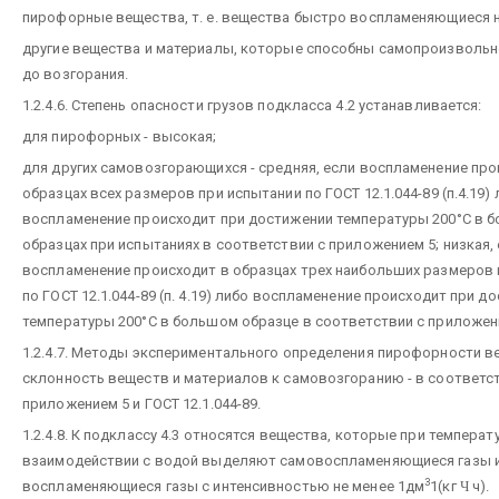
пирофорные вещества, т. е. вещества быстро воспламеняющиеся н
другие вещества и материалы, которые способны самопроизвольн
до возгорания.
1.2.4.6. Степень опасности грузов подкласса 4.2 устанавливается:
для пирофорных - высокая;
для других самовозгорающихся - средняя, если воспламенение про
образцах всех размеров при испытании по ГОСТ 12.1.044-89 (п.4.19)
воспламенение происходит при достижении температуры 200°С в 
образцах при испытаниях в соответствии с приложением 5; низкая,
воспламенение происходит в образцах трех наибольших размеров 
по ГОСТ 12.1.044-89 (п. 4.19) либо воспламенение происходит при д
температуры 200°С в большом образце в соответствии с приложен
1.2.4.7. Методы экспериментального определения пирофорности в
склонность веществ и материалов к самовозгоранию - в соответс
приложением 5 и ГОСТ 12.1.044-89.
1.2.4.8. К подклассу 4.3 относятся вещества, которые при температу
взаимодействии с водой выделяют самовоспламеняющиеся газы 
3
воспламеняющиеся газы с интенсивностью не менее 1дм
1(кг
Ч
ч).