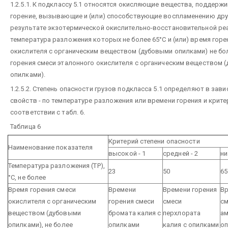
1.2.5.1. К подклассу 5.1 относятся окисляющие вещества, поддер
горение, вызывающие и (или) способствующие воспламенению дру
результате экзотермической окислительно-восстановительной реа
температура разложения которых не более 65°С и (или) время горе
окислителя с органическим веществом (дубовыми опилками) не бо
горения смеси эталонного окислителя с органическим веществом 
опилками).
1.2.5.2. Степень опасности грузов подкласса 5.1 определяют в зави
свойств - по температуре разложения или времени горения и крите
соответствии с табл. 6.
Таблица 6
Критерий степени опасности
Наименование показателя
высокой - 1
средней - 2
ни
Температура разложения (ТР),
23
50
65
°С, не более
Время горения смеси
Времени
Времени горения
Вр
окислителя с органическим
горения смеси
смеси
см
веществом (дубовыми
бромата калия с
перхлората
ам
опилками), не более
опилками
калия с опилками
о