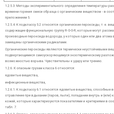
1.2.5.3. Методы экспериментального определения температуры ра
времени горения смеси образца с органическим веществом - в соо
приложением 5.
1.2.5.4. К подклассу 5.2 относятся органические пероксиды, т. е. ве
содержащие функциональную группу R-0-0-R, которые могут рассма
производные пероксида водорода, у которых один или два атома
замещены органическими радикалами.
Органические пероксиды являются термически неустойчивыми ве
подвергающимися самоускоряющемуся экзотермическому разлож
возможностью взрыва. Чувствительны к удару или трению.
1.2.6. К опасным грузам класса 6 относятся:
ядовитые вещества,
инфекционные вещества,
1.2.6.1. К подклассу 6.1 относятся ядовитые вещества, способные
отравление при вдыхании (паров, пыли), попадании внутрь и (или) 
кожей, которые характеризуются показателями и критериями в со
табл. 7.