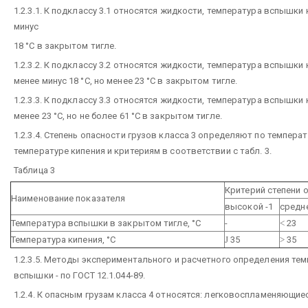
1.2.3.1. К подклассу 3.1 относятся жидкости, температура вспышки
минус
18 °С в закрытом тигле.
1.2.3.2. К подклассу 3.2 относятся жидкости, температура вспышки
менее минус 18 °С, но менее 23 °С в закрытом тигле.
1.2.3.3. К подклассу 3.3 относятся жидкости, температура вспышки
менее 23 °С, но не более 61 °С в закрытом тигле.
1.2.3.4. Степень опасности грузов класса 3 определяют по темпера
температуре кипения и критериям в соответствии с табл. 3.
Таблица 3
Критерий степени 
Наименование показателя
высокой -1
средне
Температура вспышки в закрытом тигле, °С
-
<
23
Температура кипения, °С
Ј
35
>
35
1.2.3.5. Методы экспериментального и расчетного определения те
вспышки - по ГОСТ 12.1.044-89.
1.2.4. К опасным грузам класса 4 относятся: легковоспламеняющи