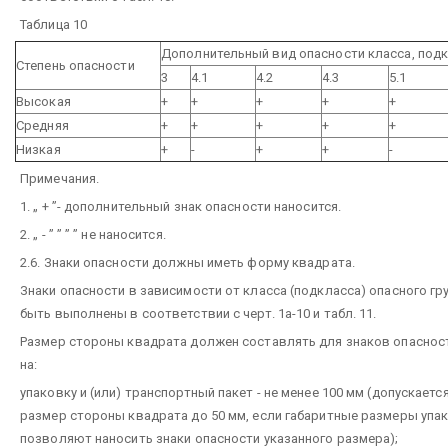
Таблица 10
Дополнительный вид опасности класса, под
Степень опасности
3
4.1
4.2
4.3
5.1
Высокая
+
+
+
+
+
Средняя
+
+
+
+
+
Низкая
+
-
+
+
-
Примечания.
1. „ + ”- дополнительный знак опасности наносится.
2. „ - ” ” ” ” не наносится.
2.6. Знаки опасности должны иметь форму квадрата.
Знаки опасности в зависимости от класса (подкласса) опасного г
быть выполнены в соответствии с черт. 1a-10 и табл. 11.
Размер стороны квадрата должен составлять для знаков опаснос
на:
упаковку и (или) транспортный пакет - не менее 100 мм (допускает
размер стороны квадрата до 50 мм, если габаритные размеры упак
позволяют наносить знаки опасности указанного размера);