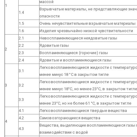
массой
1
Взрывчатые материалы, не представляющие знач
1.4
опасности
1.5
Очень нечувствительные взрывчатые материалы
1.6
Изделия чрезвычайно низкой чувствительности
2.1
Невоспламеняющиеся неядовитые газы
2.2
Ядовитые газы
2
2.3
Воспламеняющиеся (горючие) газы
2.4
Ядовитые и воспламеняющиеся газы
Легковоспламеняющиеся жидкости с температур
3.1
менее минус 18 °С в закрытом тигле
Легковоспламеняющиеся жидкости с температур
3
3.2
менее минус 18°С, но менее 23°С, в закрытом тигле
Легковоспламеняющиеся жидкости с температур
3.3
менее 23°С, но не более 61 °С, в закрытом тигле
4.1
Легковоспламеняющиеся твердые вещества
4.2
Самовозгорающиеся вещества
4
Вещества, выделяющие воспламеняющиеся газы 
4.3
взаимодействии с водой