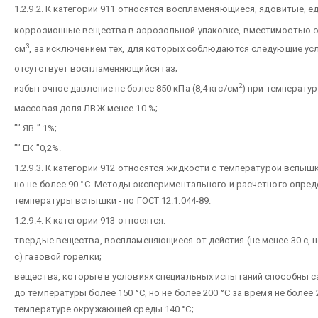
1.2.9.2. К категории 911 относятся воспламеняющиеся, ядовитые, ед
коррозионные вещества в аэрозольной упаковке, вместимостью о
3
см
, за исключением тех, для которых соблюдаются следующие ус
отсутствует воспламеняющийся газ;
2
избыточное давление не более 850 кПа (8,4 кгс/см
) при температуре
массовая доля ЛВЖ менее 10 %;
”” ЯВ ” 1%;
”” ЕК ”0,2%.
1.2.9.3. К категории 912 относятся жидкости с температурой вспышк
но не более 90 °С. Методы экспериментального и расчетного опре
температуры вспышки - по ГОСТ 12.1.044-89.
1.2.9.4. К категории 913 относятся:
твердые вещества, воспламеняющиеся от дейстия (не менее 30 с, н
с) газовой горелки;
вещества, которые в условиях специальных испытаний способны 
до температуры более 150 °С, но не более 200 °С за время не более 
температуре окружающей среды 140 °С;