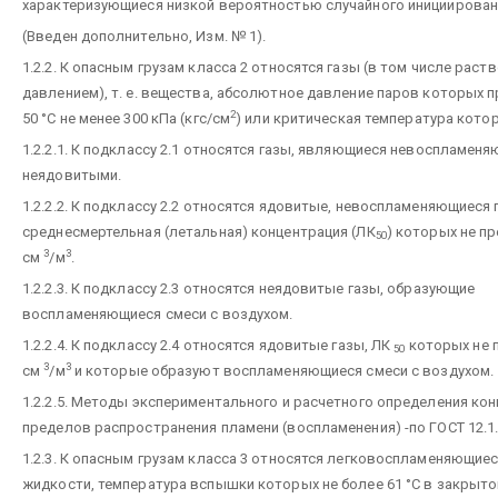
характеризующиеся низкой вероятностью случайного инициирован
(Введен дополнительно, Изм. № 1).
1.2.2. К опасным грузам класса 2 относятся газы (в том числе рас
давлением), т. е. вещества, абсолютное давление паров которых 
2
50 °С не менее 300 кПа (кгс/см
) или критическая температура котор
1.2.2.1. К подклассу 2.1 относятся газы, являющиеся невоспламен
неядовитыми.
1.2.2.2. К подклассу 2.2 относятся ядовитые, невоспламеняющиеся 
среднесмертельная (летальная) концентрация (ЛК
) которых не п
50
3
3
см
/м
.
1.2.2.3. К подклассу 2.3 относятся неядовитые газы, образующие
воспламеняющиеся смеси с воздухом.
1.2.2.4. К подклассу 2.4 относятся ядовитые газы, ЛК
которых не 
50
3
3
см
/м
и которые образуют воспламеняющиеся смеси с воздухом.
1.2.2.5. Методы экспериментального и расчетного определения ко
пределов распространения пламени (воспламенения) -по ГОСТ 12.1.
1.2.3. К опасным грузам класса 3 относятся легковоспламеняющиеся
жидкости, температура вспышки которых не более 61 °С в закрыто