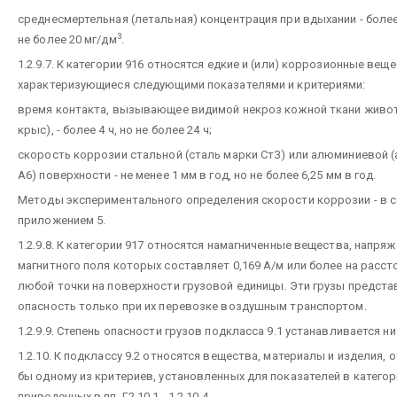
среднесмертельная (летальная) концентрация при вдыхании - более
3
не более 20 мг/дм
.
1.2.9.7. К категории 916 относятся едкие и (или) коррозионные веще
характеризующиеся следующими показателями и критериями:
время контакта, вызывающее видимой некроз кожной ткани живот
крыс), - более 4 ч, но не более 24 ч;
скорость коррозии стальной (сталь марки СтЗ) или алюминиевой 
А6) поверхности - не менее 1 мм в год, но не более 6,25 мм в год.
Методы экспериментального определения скорости коррозии - в с
приложением 5.
1.2.9.8. К категории 917 относятся намагниченные вещества, напря
магнитного поля которых составляет 0,169 А/м или более на рассто
любой точки на поверхности грузовой единицы. Эти грузы предст
опасность только при их перевозке воздушным транспортом.
1.2.9.9. Степень опасности грузов подкласса 9.1 устанавливается ни
1.2.10. К подклассу 9.2 относятся вещества, материалы и изделия,
бы одному из критериев, установленных для показателей в категор
приведенных в пп. Г2.10.1 - 1.2.10.4.