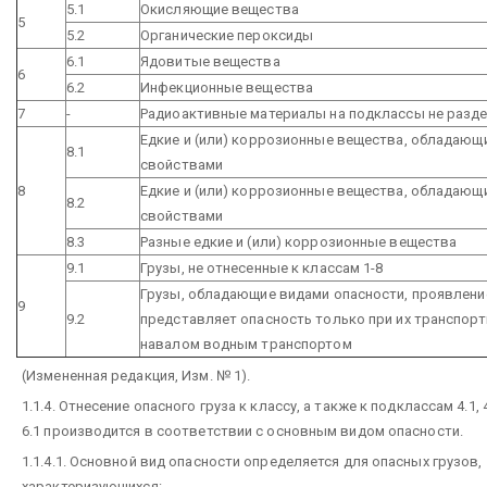
5.1
Окисляющие вещества
5
5.2
Органические пероксиды
6.1
Ядовитые вещества
6
6.2
Инфекционные вещества
7
-
Радиоактивные материалы на подклассы не разд
Едкие и (или) коррозионные вещества, обладающ
8.1
свойствами
8
Едкие и (или) коррозионные вещества, обладаю
8.2
свойствами
8.3
Разные едкие и (или) коррозионные вещества
9.1
Грузы, не отнесенные к классам 1-8
Грузы, обладающие видами опасности, проявлени
9
9.2
представляет опасность только при их транспор
навалом водным транспортом
(Измененная редакция, Изм. № 1).
1.1.4. Отнесение опасного груза к классу, а также к подклассам 4.1, 4.2;
6.1 производится в соответствии с основным видом опасности.
1.1.4.1. Основной вид опасности определяется для опасных грузов,
характеризующихся: