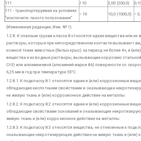
111
Ј
10
2,00 (200,0)
0,1
111 - транспортируемая на условиях
>
10
10,0 (1000,0)
>
0,
”исключите- льного пользования”
(Измененная редакция, Изм. № 1).
1.2.8. К опасным грузам класса 8 относятся едкие вещества или их
растворы, которые при непосредственном контакте вызывают ви
кожной ткани животных (белых крыс) за период не более 4ч, и (ил
вещества и их водные растворы, вызывающие коррозию стальной
Ст3) или алюминиевой (алюминий марки А6) поверхности со скоро
6,25 мм в год при температуре 55°С.
1.2.8.1. К подклассу 8.1 относятся едкие и (или) коррозионные веще
обладающие кислотными свойствами и оказывающие некротизир
не живую ткань и (или) коррозионное действие на металлы.
1.2.8.2. К подклассу 8.2 относятся едкие и (или) коррозионные веще
обладающие свойствами оснований и оказывающие некротизирую
живую ткань и (или) коррозионное действие на металлы.
1.2.8.3. К подклассу 8.3 относятся вещества, не отнесенные к подклас
оказывающие некротизирующее действие на живую ткань и (или) 