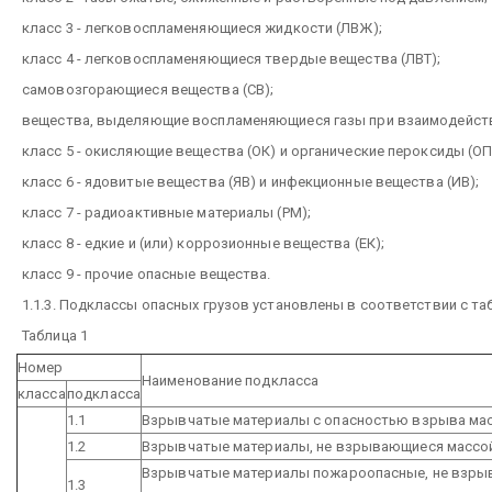
класс 3 - легковоспламеняющиеся жидкости (ЛВЖ);
класс 4 - легковоспламеняющиеся твердые вещества (ЛВТ);
самовозгорающиеся вещества (СВ);
вещества, выделяющие воспламеняющиеся газы при взаимодейств
класс 5 - окисляющие вещества (ОК) и органические пероксиды (ОП
класс 6 - ядовитые вещества (ЯВ) и инфекционные вещества (ИВ);
класс 7 - радиоактивные материалы (РМ);
класс 8 - едкие и (или) коррозионные вещества (ЕК);
класс 9 - прочие опасные вещества.
1.1.3. Подклассы опасных грузов установлены в соответствии с таб
Таблица 1
Номер
Наименование подкласса
класса
подкласса
1.1
Взрывчатые материалы с опасностью взрыва ма
1.2
Взрывчатые материалы, не взрывающиеся массо
Взрывчатые материалы пожароопасные, не взр
1.3