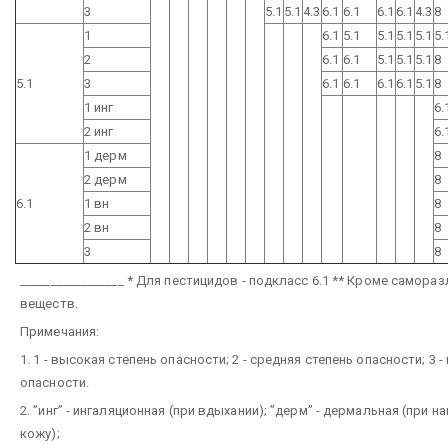
3
5.1
5.1
4.3
6.1
6.1
6.1
6.1
4.3
8
1
6.1
5.1
5.1
5.1
5.1
5.
2
6.1
6.1
5.1
5.1
5.1
8
5.1
3
6.1
6.1
6.1
6.1
5.1
8
1 инг
6.
2 инг
6.
1 дерм
8
2 дерм
8
6.1
1 вн
8
2 вн
8
3
8
_________________
* Для пестицидов - подкласс 6.1
** Кроме самора
веществ.
Примечания:
1. 1 - высокая степень опасности; 2 - средняя степень опасности; 3 -
опасности.
2. ”инг” - ингаляционная (при вдыхании); ”дерм” - дермальная (при н
кожу);