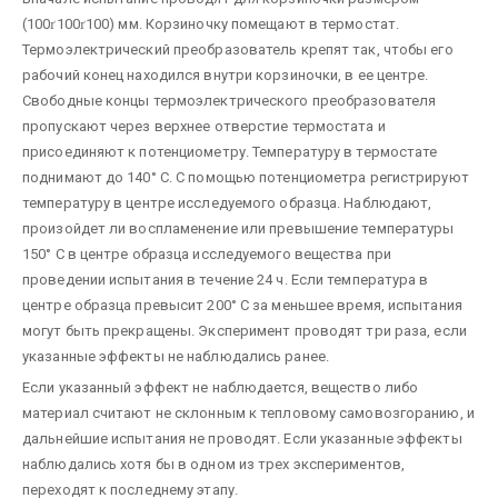
(100
ґ
100
ґ
100) мм. Корзиночку помещают в термостат.
Термоэлектрический преобразователь крепят так, чтобы его
рабочий конец находился внутри корзиночки, в ее центре.
Свободные концы термоэлектрического преобразователя
пропускают через верхнее отверстие термостата и
присоединяют к потенциометру. Температуру в термостате
поднимают до 140° С. С помощью потенциометра регистрируют
температуру в центре исследуемого образца. Наблюдают,
произойдет ли воспламенение или превышение температуры
150° С в центре образца исследуемого вещества при
проведении испытания в течение 24 ч. Если температура в
центре образца превысит 200° С за меньшее время, испытания
могут быть прекращены. Эксперимент проводят три раза, если
указанные эффекты не наблюдались ранее.
Если указанный эффект не наблюдается, вещество либо
материал считают не склонным к тепловому самовозгоранию, и
дальнейшие испытания не проводят. Если указанные эффекты
наблюдались хотя бы в одном из трех экспериментов,
переходят к последнему этапу.