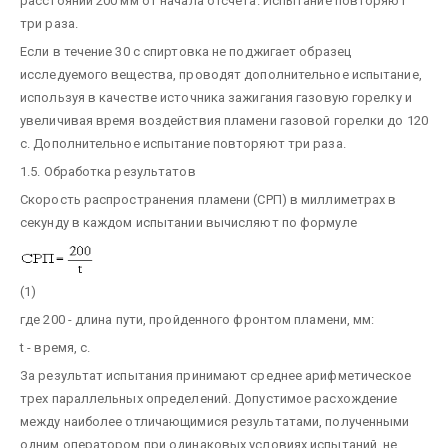
расстоянии 200 мм от начала отсчета. Испытание повторяют
три раза.
Если в течение 30 с спиртовка не поджигает образец
исследуемого вещества, проводят дополнительное испытание,
используя в качестве источника зажигания газовую горелку и
увеличивая время воздействия пламени газовой горелки до 120
с. Дополнительное испытание повторяют три раза.
1.5. Обработка результатов
Скорость распространения пламени (СРП) в миллиметрах в
секунду в каждом испытании вычисляют по формуле
(1)
где 200 - длина пути, пройденного фронтом пламени, мм:
t - время, с.
За результат испытания принимают среднее арифметическое
трех параллельных определений. Допустимое расхождение
между наиболее отличающимися результатами, полученными
одним оператором при одинаковых условиях испытаний, не