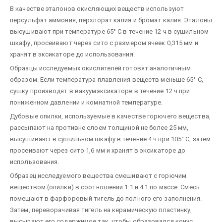
В качестве эталонов окисляющих веществ используют
персульфат аммония, перхлорат калия и бромат калия. Эталоны
высушивают при температуре 65° С в течение 12 ч в сушильном
шкафу, просеивают через сито с размером ячеек 0,315 мм и
хранят в эксикаторе до использования.
Образцы исследуемых окислителей готовят аналогичным
образом. Если температура плавления веществ меньше 65° С,
сушку производят в вакуумэксикаторе в течение 12 ч при
пониженном давлении и комнатной температуре.
Дубовые опилки, используемые в качестве горючего вещества,
рассыпают на противне слоем толщиной не более 25 мм,
высушивают в сушильном шкафу в течение 4 ч при 105° С, затем
просеивают через сито 1,6 мм и хранят в эксикаторе до
использования.
Образец исследуемого вещества смешивают с горючим
веществом (опилки) в соотношении 1:1 и 4:1 по массе. Смесь
помещают в фарфоровый тигель до полного его заполнения.
Затем, переворачивая тигель на керамическую пластинку,
высыпают его содержимое так, чтобы образовался конус.