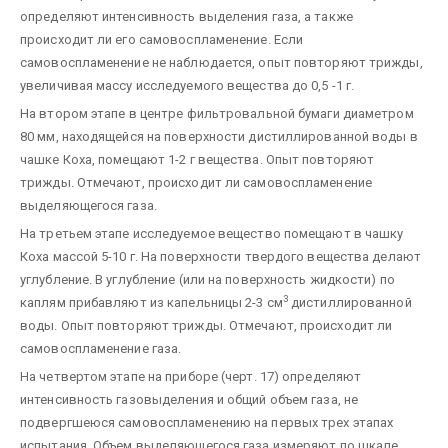
определяют интенсивность выделения газа, а также
происходит ли его самовоспламенение. Если
самовоспламенение не наблюдается, опыт повторяют трижды,
увеличивая массу исследуемого вещества до 0,5 -1 г.
На втором этапе в центре фильтровальной бумаги диаметром
80 мм, находящейся на поверхности дистиллированной воды в
чашке Коха, помещают 1-2 г вещества. Опыт повторяют
трижды. Отмечают, происходит ли самовоспламенение
выделяющегося газа.
На третьем этапе исследуемое вещество помещают в чашку
Коха массой 5-10 г. На поверхности твердого вещества делают
углубление. В углубление (или на поверхность жидкости) по
3
каплям прибавляют из капельницы 2-3 см
дистиллированной
воды. Опыт повторяют трижды. Отмечают, происходит ли
самовоспламенение газа.
На четвертом этапе на приборе (черт. 17) определяют
интенсивность газовыделения и общий объем газа, не
подвергшеюся самовоспламенению на первых трех этапах
испытания. Объем выделяющегося газа измеряют по шкале