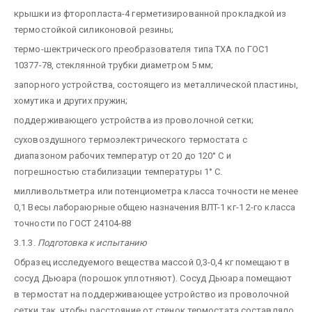
крышки из фторопласта-4 герметизированной прокладкой из
термостойкой силиконовой резины;
термо-шектрического преобразователя типа ТХА по ГОС1
10377-78, стеклянной трубки диаметром 5 мм;
запорного устройства, состоящего из металлической пластины,
хомутика и других пружин;
поддерживающего устройства из проволочной сетки;
суховоздушного термоэлектрического термостата с
диапазоном рабочих температур от 20 до 120° С и
погрешностью стабилизации температуры 1° С.
милливольтметра или потенциометра класса точности не менее
0,1 Весы лабораюрные общею назначения BЛT-1 кг-1 2-го класса
точности по ГОСТ 24104-88
3.1.3.
Подготовка к испытанию
Образец исследуемого вещества массой 0,3-0,4 кг помещают в
сосуд Дьюара (порошок уплотняют). Сосуд Дьюара помещают
в термостат на поддерживающее устройство из проволочной
сетки так, чтобы расстояние от стенок термостата составляло