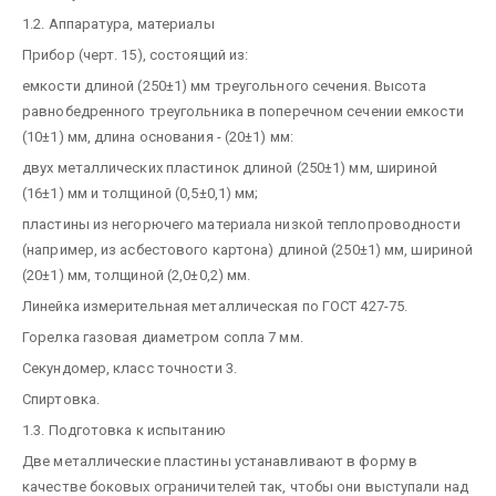
1.2. Аппаратура, материалы
Прибор (черт. 15), состоящий из:
емкости длиной (250±1) мм треугольного сечения. Высота
равнобедренного треугольника в поперечном сечении емкости
(10±1) мм, длина основания - (20±1) мм:
двух металлических пластинок длиной (250±1) мм, шириной
(16±1) мм и толщиной (0,5±0,1) мм;
пластины из негорючего материала низкой теплопроводности
(например, из асбестового картона) длиной (250±1) мм, шириной
(20±1) мм, толщиной (2,0±0,2) мм.
Линейка измерительная металлическая по ГОСТ 427-75.
Горелка газовая диаметром сопла 7 мм.
Секундомер, класс точности 3.
Спиртовка.
1.3. Подготовка к испытанию
Две металлические пластины устанавливают в форму в
качестве боковых ограничителей так, чтобы они выступали над