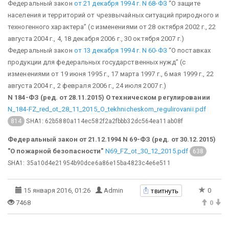
Федеральный закон
от 21 декабря 1994 г. N 68-ФЗ
“О защите
населения и территорий от чрезвычайных ситуаций природного и
техногенного характера”
(с изменениями от 28 октября 2002 г., 22
августа 2004 г., 4, 18 декабря 2006 г., 30 октября 2007 г.)
Федеральный закон
от 13 декабря 1994 г. N 60-ФЗ
“О поставках
продукции для федеральных государственных нужд”
(с
изменениями от 19 июня 1995 г., 17 марта 1997 г., 6 мая 1999 г., 22
августа 2004 г., 2 февраля 2006 г., 24 июля 2007 г.)
N 184-ФЗ (ред. от 28.11.2015) О техническом регулировании
N_184-FZ_red_ot_28_11_2015_O_tekhnicheskom_regulirovanii.pdf
SHA1: 62b5880a114ec582f2a2fbbb32dc564ea11ab08f
814
Федеральный закон от 21.12.1994 N 69-ФЗ (ред. от 30.12.2015)
"О пожарной безопасности"
N69_FZ_ot_30_12_2015.pdf
638
SHA1: 35a10d4e21954b90dce6a86e15ba4823c4e6e511
твитнуть
15 января 2016, 01:26
Admin
0
7468
0