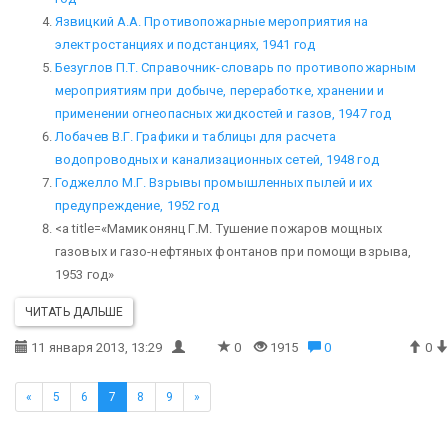
Язвицкий А.А. Противопожарные мероприятия на
электростанциях и подстанциях, 1941 год
Безуглов П.Т. Справочник-словарь по противопожарным
мероприятиям при добыче, переработке, хранении и
применении огнеопасных жидкостей и газов, 1947 год
Лобачев В.Г. Графики и таблицы для расчета
водопроводных и канализационных сетей, 1948 год
Годжелло М.Г. Взрывы промышленных пылей и их
предупреждение, 1952 год
<a title=«Мамиконянц Г.М. Тушение пожаров мощных
газовых и газо-нефтяных фонтанов при помощи взрыва,
1953 год»
ЧИТАТЬ ДАЛЬШЕ
11 января 2013, 13:29
0
1915
0
0
«
5
6
7
8
9
»