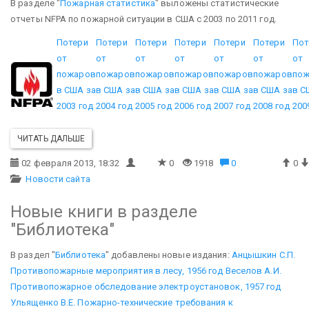
В разделе "
Пожарная статистика
" выложены статистические
отчеты NFPA по пожарной ситуации в США с 2003 по 2011 год.
Потери
Потери
Потери
Потери
Потери
Потери
Пот
от
от
от
от
от
от
от
пожаров
пожаров
пожаров
пожаров
пожаров
пожаров
по
в США за
в США за
в США за
в США за
в США за
в США за
в С
2003 год
2004 год
2005 год
2006 год
2007 год
2008 год
200
ЧИТАТЬ ДАЛЬШЕ
02 февраля 2013, 18:32
0
1918
0
0
Новости сайта
Новые книги в разделе
"Библиотека"
В раздел "
Библиотека
" добавлены новые издания:
Анцышкин С.П.
Противопожарные мероприятия в лесу, 1956 год
Веселов А.И.
Противопожарное обследование электроустановок, 1957 год
Ульященко В.Е. Пожарно-технические требования к