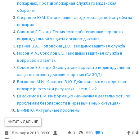
пожарных. Противопожарная служба гражданская
обороны
Сверчков Ю.М. Организация газодымозащитной службы на
пожарах
Соколов Е.Е. и др. Техническое обслуживание средств
индивидуальной защиты органов дыхания
Грачев В.А., Поповский Д.В. Газодымозащитная служба
Носов А.А., Соколов Е.Е. Газодымозащитная служба в
вопросах и ответах
Соколов Е.Е. и др. Эксплуатация средств индивидуальной
защиты органов дыхания и зрения (СИЗОД)
Богданов М.И., Кокорев В.Ю. Действия сил и средств на
пожаре (в схемах и рисунках). Части 1 и 2
Евдокимов В.И. Информационно-научная деятельность по
проблемам безопасности в чрезвычайных ситуациях
ВНИИПО. Актуальные проблемы
ЧИТАТЬ ДАЛЬШЕ
15 января 2013, 09:00
0
1520
0
0