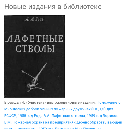
Новые издания в библиотеке
В раздел «Библиотека» выложены новые издания:
Положение о
юношеских добровольных пожарных дружинах (ЮДПД) для
РСФСР, 1958 год
Родэ А.А. Лафетные стволы, 1959 год
Борисов
В.М. Пожарная охрана на предприятиях деревообрабатывающей
промышленности, 1959 год
Логвенков И.Ф. Пожарная