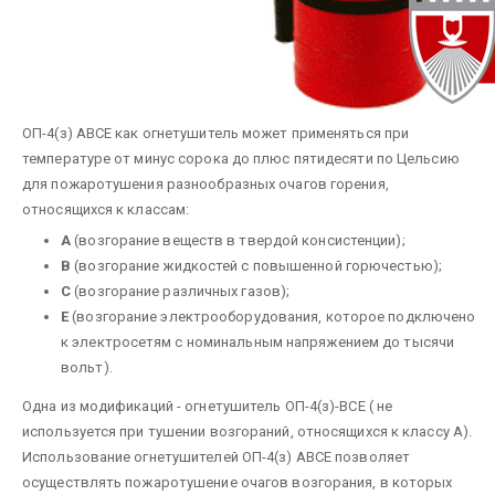
ОП-4(з) АВСЕ как огнетушитель может применяться при
температуре от минус сорока до плюс пятидесяти по Цельсию
для пожаротушения разнообразных очагов горения,
относящихся к классам:
А
(возгорание веществ в твердой консистенции);
В
(возгорание жидкостей с повышенной горючестью);
С
(возгорание различных газов);
Е
(возгорание электрооборудования, которое подключено
к электросетям с номинальным напряжением до тысячи
вольт).
Одна из модификаций - огнетушитель ОП-4(з)-ВСЕ ( не
используется при тушении возгораний, относящихся к классу А).
Использование огнетушителей ОП-4(з) АВСЕ позволяет
осуществлять пожаротушение очагов возгорания, в которых