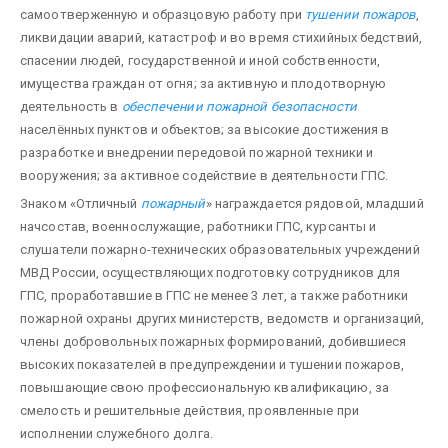
самоотверженную и образцовую работу при
тушении пожаров
,
ликвидации аварий, катастроф и во время стихийных бедствий,
спасении людей, государственной и иной собственности,
имущества граждан от огня; за активную и плодотворную
деятельность в
обеспечении пожарной безопасности
населённых пунктов и объектов; за высокие достижения в
разработке и внедрении передовой пожарной техники и
вооружения; за активное содействие в деятельности ГПС.
Знаком «Отличный
пожарный
» награждается рядовой, младший
начсостав, военнослужащие, работники ГПС, курсанты и
слушатели пожарно-технических образовательных учреждений
МВД России, осуществляющих подготовку сотрудников для
ГПС, проработав­шие в ГПС не менее 3 лет, а также работники
пожарной охраны других министерств, ведомств и организаций,
члены добровольных пожарных формирований, добившиеся
высоких показателей в предупреждении и тушении пожаров,
повышающие свою профессиональную квалификацию, за
смелость и решительные действия, проявленные при
исполнении служебного долга.