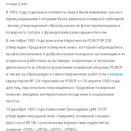
стаже 2 лет.
В 1932 году отдельные элементы знака были изменены: каска с
перекрещенными топорами была заменена пожарной эмблемой
- вновь утвержденный образец каски на фоне перекрещенных
пожарного топора с французским разводным ключом.
В сентябре 1932 года приказом Наркомхоза РСФСР № 228
утвержден «Трудовой пожарный знак», которым награждались
профессиональные и добровольные пожарные организации и их
отдельные работники за активную, энергичную и полезную
деятельность в области укрепления пожарной обороны РСФСР,
а также за образцовую и самоотверженную работу на
пожарах
.
Циркуляром № 124 Наркомхоза РСФСР от 20 апреля 1933 года,
для лиц, персонально награждённых «Трудовым пожарным
знаком», введены материальные поощрения и социальные
льготы.
14 декабря 1933 года комиссией Президиума ЦИК СССР
утвержден наградной знак «Ударнику пожарной охраны»
(протокол № 18) с различными вариантами надписей на
знамени: «ППК»; «ДПД»; «ДПП»; «УПВО».