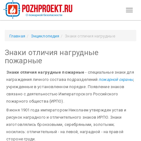
Toggl
naviga
Главная
Энциклопедия
Знаки отличия нагрудные
пожарные
Знаки отличия нагрудные
пожарные
Знаки отличия нагрудные пожарные
- специальные знаки для
награждения личного состава подразделений
пожарной охраны
,
учрежденные в установленном порядке. Появление знаков
связано с деятельностью Императорского Российского
пожарного общества (ИРПО).
8 июня 1901 года императором Николаем утвержден устав и
рисунок наградного и отличительного знаков ИРПО. Знаки
изготовлялись бронзовыми, серебряными, золотыми;
носились: отличительный - на левой, наградной - на правой
стороне груди.