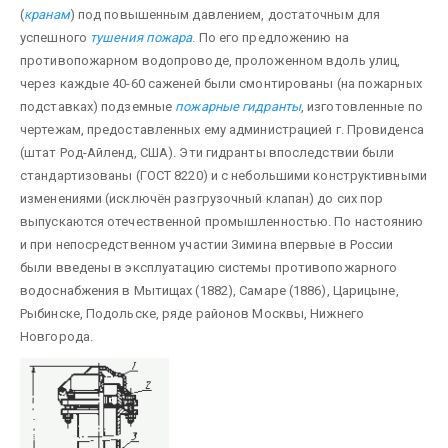
(
кранам
) под повышенным давлением, достаточным для
успешного
тушения пожара
. По его предложению на
противопожарном водопроводе, проложенном вдоль улиц,
через каждые 40-60 саженей были смонтированы (на пожарных
подставках) подземные
пожарные гидранты
, изготовленные по
чертежам, предоставленных ему администрацией г. Провиденса
(штат Род-Айленд, США). Эти гидранты впоследствии были
стандартизованы (ГОСТ 8220) и с небольшими конструктивными
изменениями (исключён разгрузочный клапан) до сих пор
выпускаются отечественной промышленностью. По настоянию
и при непосредственном участии Зимина впервые в России
были введены в эксплуатацию системы противопожарного
водоснабжения в Мытищах (1882), Самаре (1886), Царицыне,
Рыбинске, Подольске, ряде районов Москвы, Нижнего
Новгорода.