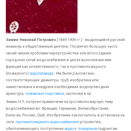
Зимин Николай Петрович
(1849-1909 гг.) - выдающийся русский
инженер и общественный деятель. Посвятил большую часть
своей жизни проблеме переустройства или воссоздания
городских сетей водоснабжения в целях выполнения ими
функций как хозяйственного, так и противопожарного
(пожарного)
водопровода
. Им были рассчитаны
соответствующие диаметры труб, изобретена или
заимствована и внедрена необходимая водопроводная
арматура,
пожарные подставки
, заслонки и пр.
Зимин Н.П. получил привилегии на противопожарную тему
водоснабжения во Франции, Германии, Великобритании,
Бельгии, России, США. Изобретение заключалось в установке на
сети
противопожарного водоснабжения
устройства,
обеспечивающего поступление
воды
к
пожарным
гидрантам