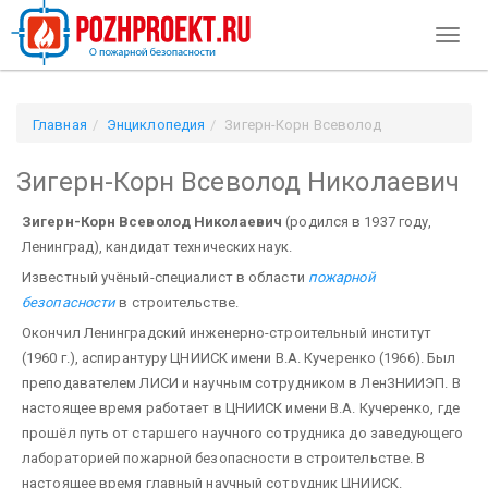
Toggl
naviga
Главная
Энциклопедия
Зигерн-Корн Всеволод
Николаевич
Зигерн-Корн Всеволод Николаевич
Зигерн-Корн Всеволод Николаевич
(родился в 1937 году,
Ленинград), кандидат технических наук.
Известный учёный-специалист в области
пожарной
безопасности
в строительстве.
Окончил Ленинградский инженерно-строительный институт
(1960 г.), аспирантуру ЦНИИСК имени В.А. Кучеренко (1966). Был
преподавателем ЛИСИ и научным сотрудником в ЛенЗНИИЭП. В
настоящее время работает в ЦНИИСК имени В.А. Кучеренко, где
прошёл путь от старшего научного сотрудника до заведующего
лабораторией пожарной безопасности в строительстве. В
настоящее время главный научный сотрудник ЦНИИСК.