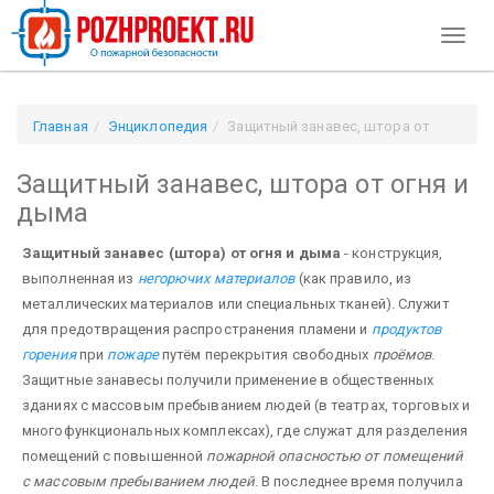
Toggl
naviga
Главная
Энциклопедия
Защитный занавес, штора от
огня и дыма
Защитный занавес, штора от огня и
дыма
Защитный занавес (штора) от огня и дыма
- конструкция,
выполненная из
негорючих материалов
(как правило, из
металлических материалов или специальных тканей). Служит
для предотвращения распространения пламени и
продуктов
горения
при
пожаре
путём перекрытия свободных
проёмов
.
Защитные занавесы получили применение в общественных
зданиях с массовым пребыванием людей (в театрах, торговых и
многофункциональных комплексах), где служат для разделения
помещений с повышенной
пожарной опасностью от помещений
с массовым пребыванием людей
. В последнее время получила