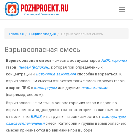
Toggl
naviga
Главная
Энциклопедия
Взрывоопасная смесь
Взрывоопасная смесь
Взрывоопасная смесь
- смесь с воздухом паров
ЛВЖ
,
горючих
газов,
пылей (волокон)
, которая при определённых
концентрации и
источнике зажигания
способна взорваться. К
взрывоопасным смесям относятся также смеси горючих газов
и паров ЛВЖ с
кислородом
или другими
окислителями
(например, хлором).
Взрывоопасные смеси на основе горючих газов и паров по
взрываемости подразделяются на категории - в зависимости
от величины
БЭМЗ
, и на группы - в зависимости от
температуры
самовоспламенения
смеси. Категории и группы взрывоопасных
смесей принимаются во внимание при выборе