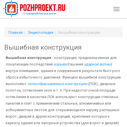
Toggl
naviga
Главная
Энциклопедия
Вышибная конструкция
Вышибная конструкция
Вышибная конструкция
- конструкция, предназначенная для
локализации последствий
взрыва
(гашения
ударной волны
)
внутри помещения,
здания
и
сооружения
в результате быстрого
сброса избыточного давления. Функцию вышибной конструкции
выполняют
легкосбрасываемые конструкции
(ЛСК), дверные
полотна, остекления окон и т. п. При недостаточной площади
остекления в качестве ЛСК используют конструкции стеновых
панелей и плит с применением стальных, алюминиевых или
асбоцементных листов для от­крывающихся наружу распашных
ворот, дверей и других конструкций, крепления которых к
каркасу здания или запорные устройства (для ворот и дверей)