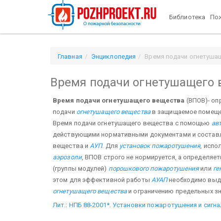
Библиотека
Пож
Главная
Энциклопедия
Время подачи огнетуша
Время подачи огнетушащего 
Время подачи огнетушащего вещества
(ВПОВ)- оп
подачи
огнетушащего вещества
в защищаемое помещен
Время подачи огнетушащего вещества с помощью
ав
действующими нормативными документами и составля
вещества и
АУП
. Для
установок пожаротушения
, исп
аэрозоли
, ВПОВ строго не нормируется, а определя
(группы модулей)
порошкового пожаротушения
или
ге
этом для эффективной работы
АУАП
необходимо выд
огнетушащего вещества
и ограничению предельных зн
Лит.: НПБ 88-2001*. Установки пожаротушения и сигн