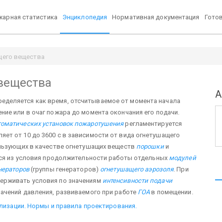
арная статистика
Энциклопедия
Нормативная документация
Гото
щего вещества
вещества
А
ределяется как время, отсчитываемое от момента начала
ие или в очаг пожара до момента окончания его подачи.
томатических установок пожаротушения
регламентируется
ет от 10 до 3600 с в зависимости от вида огнетушащего
ользующих в качестве огнетушащих веществ
порошки
и
ется из условия продолжительности работы отдельных
модулей
нераторов
(группы генераторов)
огнетушащего аэрозоля
. При
ерживать условия по значениям
интенсивности подачи
ачений давления, развиваемого при работе
ГОА
в помещении.
ализации. Нормы и правила проектирования.