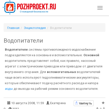
Toggl
naviga
Главная
Энциклопедия
Водопитатели
Водопитатели
Водопитатели
системы противопожарного водоснабжения
подразделяются на основные и вспомогательные.
Основной
водопитатель представляет собой, как правило, насосный
агрегат с электрическим приводом или приводом от двигателя
внутреннего сгорания. Для
вспомогательных
водопитателей
чаще всего используют гидропневматические аккумуляторы,
которые обеспечивают подачу расчётного расхода и напора
воды
до выхода на рабочий режим основного водопитателя.
твитнуть
10 августа 2008, 11:59
Екатерина
0
3051
0