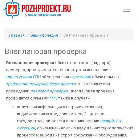
Toggl
naviga
Главная
Энциклопедия
Внеплановая проверка
Внеплановая проверка
Внеплановая проверка
объекта контроля (надзора) -
проверка, проводимая в целях контроля исполнения
предписания ГПН
об устранении
нарушений
обязательных
требований пожарной безопасности
, выявленных при
проведении
плановой проверки
. Внеплановая проверка
проводится органами
ГПН
также в случаях:
получения информации от юридических лиц,
индивидуальных предпринимателей, органов
государственной власти о возникновении
аварийных
ситуаций
, об изменениях или о нарушениях технологических
процессов; выхода из строя сооружений, оборудования,